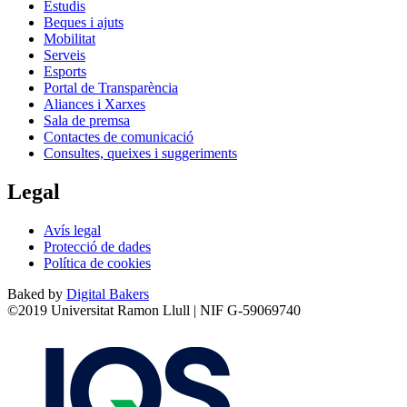
Estudis
Beques i ajuts
Mobilitat
Serveis
Esports
Portal de Transparència
Aliances i Xarxes
Sala de premsa
Contactes de comunicació
Consultes, queixes i suggeriments
Legal
Avís legal
Protecció de dades
Política de cookies
Baked by
Digital Bakers
©2019 Universitat Ramon Llull | NIF G-59069740