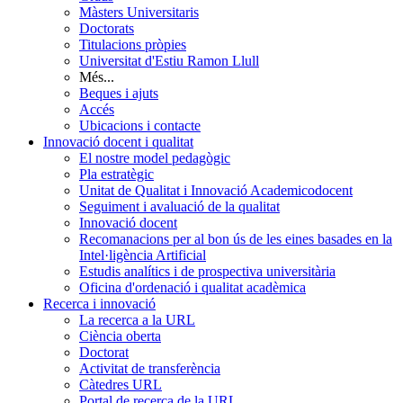
Màsters Universitaris
Doctorats
Titulacions pròpies
Universitat d'Estiu Ramon Llull
Més...
Beques i ajuts
Accés
Ubicacions i contacte
Innovació docent i qualitat
El nostre model pedagògic
Pla estratègic
Unitat de Qualitat i Innovació Academicodocent
Seguiment i avaluació de la qualitat
Innovació docent
Recomanacions per al bon ús de les eines basades en la
Intel·ligència Artificial
Estudis analítics i de prospectiva universitària
Oficina d'ordenació i qualitat acadèmica
Recerca i innovació
La recerca a la URL
Ciència oberta
Doctorat
Activitat de transferència
Càtedres URL
Portal de recerca de la URL