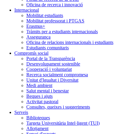
Oficina de recerca i innovació
Internacional
Mobilitat estudiants
Mobilitat professorat i PTGAS
Erasmus+
Tràmits per a estudiants internacionals
Assegurança
Oficina de relacions internacionals i estudiants
Estudiants comunitaris
Compromís social
Portal de la Transparència
Desenvolupament sostenible
Cooperació i voluntariat
Recerca socialment compromesa
Unitat d'Igualtat i Diversitat
Medi ambient
Salut mental i benestar
Beques i ajuts
Activitat pastoral
Consultes, queixes i suggeriments
Serveis
Biblioteques
Targeta Universitària Intel·ligent (TUI)
Allotjament
Servei d'esports