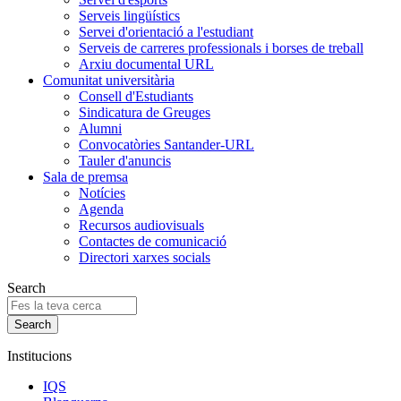
Serveis lingüístics
Servei d'orientació a l'estudiant
Serveis de carreres professionals i borses de treball
Arxiu documental URL
Comunitat universitària
Consell d'Estudiants
Sindicatura de Greuges
Alumni
Convocatòries Santander-URL
Tauler d'anuncis
Sala de premsa
Notícies
Agenda
Recursos audiovisuals
Contactes de comunicació
Directori xarxes socials
Search
Institucions
IQS