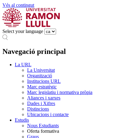
Vés al contingut
Select your language
Navegació principal
La URL
La Universitat
Organització
Institucions URL
Marc estratègic
Marc legislatiu i normativa pròpia
Aliances i xarxes
Dades i Xifres
Distincions
Ubicacions i contacte
Estudis
Nous Estudiants
Oferta formativa
Graus