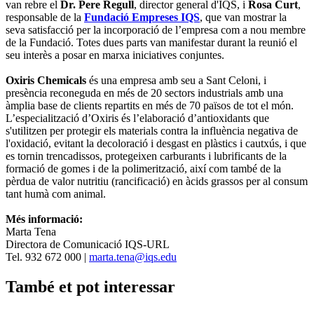
van rebre el
Dr. Pere Regull
, director general d'IQS, i
Rosa Curt
,
responsable de la
Fundació Empreses IQS
, que van mostrar la
seva satisfacció per la incorporació de l’empresa com a nou membre
de la Fundació. Totes dues parts van manifestar durant la reunió el
seu interès a posar en marxa iniciatives conjuntes.
Oxiris Chemicals
és una empresa amb seu a Sant Celoni, i
presència reconeguda en més de 20 sectors industrials amb una
àmplia base de clients repartits en més de 70 països de tot el món.
L’especialització d’Oxiris és l’elaboració d’antioxidants que
s'utilitzen per protegir els materials contra la influència negativa de
l'oxidació, evitant la decoloració i desgast en plàstics i cautxús, i que
es tornin trencadissos, protegeixen carburants i lubrificants de la
formació de gomes i de la polimerització, així com també de la
pèrdua de valor nutritiu (rancificació) en àcids grassos per al consum
tant humà com animal.
Més informació:
Marta Tena
Directora de Comunicació IQS-URL
Tel. 932 672 000 |
marta.tena@iqs.edu
També et pot interessar