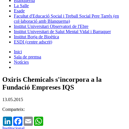
Blanquerna
La Salle
Esade
Facultat d'Educació Social i Treball Social Pere Tarrés (en
col·laboració amb Blanquerna)
Institut Universitari Observatori de l'Ebre
Institut Universitari de Salut Mental Vidal i Barraquer
Institut Borja de Bioètica
ESDI (centre adscrit)
Inici
Sala de premsa
Notícies
Oxiris Chemicals s'incorpora a la
Fundació Empreses IQS
13.05.2015
Comparteix:
LinkedIn
Facebook
Email
WhatsApp
Institucional