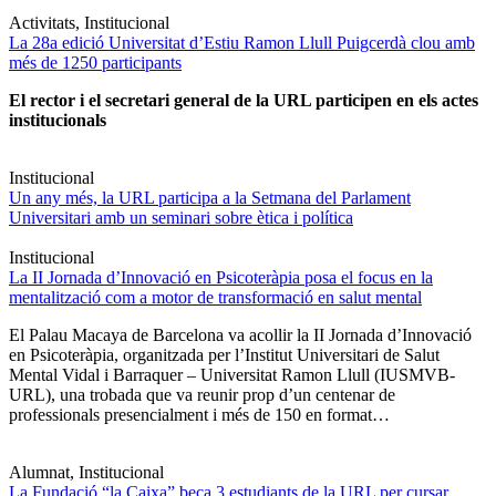
Activitats, Institucional
La 28a edició Universitat d’Estiu Ramon Llull Puigcerdà clou amb
més de 1250 participants
El rector i el secretari general de la URL participen en els actes
institucionals
Institucional
Un any més, la URL participa a la Setmana del Parlament
Universitari amb un seminari sobre ètica i política
Institucional
La II Jornada d’Innovació en Psicoteràpia posa el focus en la
mentalització com a motor de transformació en salut mental
El Palau Macaya de Barcelona va acollir la II Jornada d’Innovació
en Psicoteràpia, organitzada per l’Institut Universitari de Salut
Mental Vidal i Barraquer – Universitat Ramon Llull (IUSMVB-
URL), una trobada que va reunir prop d’un centenar de
professionals presencialment i més de 150 en format…
Alumnat, Institucional
La Fundació “la Caixa” beca 3 estudiants de la URL per cursar