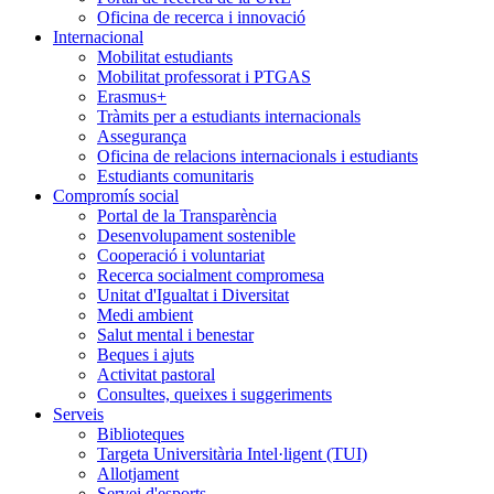
Oficina de recerca i innovació
Internacional
Mobilitat estudiants
Mobilitat professorat i PTGAS
Erasmus+
Tràmits per a estudiants internacionals
Assegurança
Oficina de relacions internacionals i estudiants
Estudiants comunitaris
Compromís social
Portal de la Transparència
Desenvolupament sostenible
Cooperació i voluntariat
Recerca socialment compromesa
Unitat d'Igualtat i Diversitat
Medi ambient
Salut mental i benestar
Beques i ajuts
Activitat pastoral
Consultes, queixes i suggeriments
Serveis
Biblioteques
Targeta Universitària Intel·ligent (TUI)
Allotjament
Servei d'esports