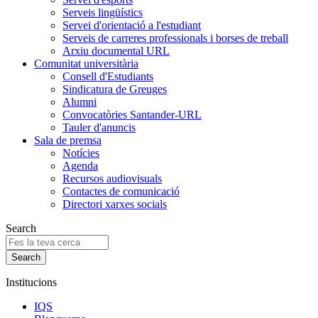
Serveis lingüístics
Servei d'orientació a l'estudiant
Serveis de carreres professionals i borses de treball
Arxiu documental URL
Comunitat universitària
Consell d'Estudiants
Sindicatura de Greuges
Alumni
Convocatòries Santander-URL
Tauler d'anuncis
Sala de premsa
Notícies
Agenda
Recursos audiovisuals
Contactes de comunicació
Directori xarxes socials
Search
Institucions
IQS