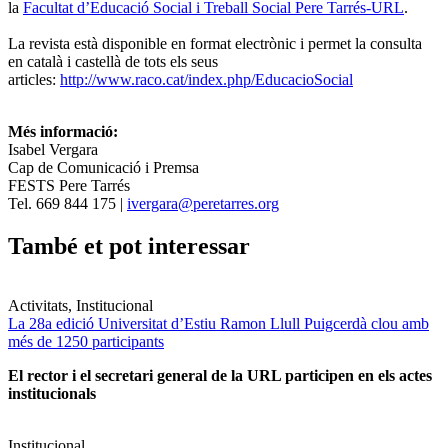
la
Facultat d’Educació Social i Treball Social Pere Tarrés-URL
.
La revista està disponible en format electrònic i permet la consulta
en català i castellà de tots els seus
articles:
http://www.raco.cat/index.php/EducacioSocial
Més informació:
Isabel Vergara
Cap de Comunicació i Premsa
FESTS Pere Tarrés
Tel. 669 844 175 |
ivergara@peretarres.org
També et pot interessar
Activitats, Institucional
La 28a edició Universitat d’Estiu Ramon Llull Puigcerdà clou amb
més de 1250 participants
El rector i el secretari general de la URL participen en els actes
institucionals
Institucional