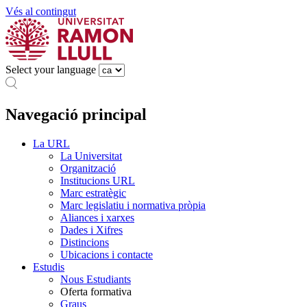
Vés al contingut
Select your language
Navegació principal
La URL
La Universitat
Organització
Institucions URL
Marc estratègic
Marc legislatiu i normativa pròpia
Aliances i xarxes
Dades i Xifres
Distincions
Ubicacions i contacte
Estudis
Nous Estudiants
Oferta formativa
Graus