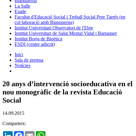
Blanquerna
La Salle
Esade
Facultat d'Educació Social i Treball Social Pere Tarrés (en
col·laboració amb Blanquerna)
Institut Universitari Observatori de l'Ebre
Institut Universitari de Salut Mental Vidal i Barraquer
Institut Borja de Bioètica
ESDI (centre adscrit)
Inici
Sala de premsa
Notícies
20 anys d’intervenció socioeducativa en el
nou monogràfic de la revista Educació
Social
14.09.2015
Comparteix:
LinkedIn
Facebook
Email
WhatsApp