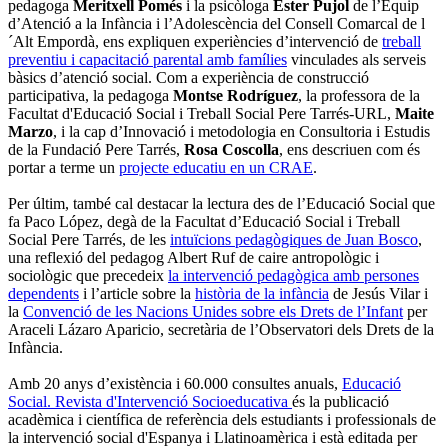
pedagoga
Meritxell Pomés
i la psicòloga
Ester Pujol
de l’Equip
d’Atenció a la Infància i l’Adolescència del Consell Comarcal de l
´Alt Empordà, ens expliquen experiències d’intervenció de
treball
preventiu i capaci­tació parental amb famílies
vinculades als serveis
bàsics d’atenció social. Com a experiència de construcció
participativa, la pedagoga
Montse Rodríguez
, la professora de la
Facultat d'Educació Social i Treball Social Pere Tarrés-URL,
Maite
Marzo
, i la cap d’Innovació i metodologia en Consultoria i Estudis
de la Fundació Pere Tarrés,
Rosa Coscolla
, ens descriuen com és
portar a terme un
projecte educatiu en un CRAE
.
Per últim, també cal destacar la lectura des de l’Educació Social que
fa Paco López, degà de la Facultat d’Educació Social i Treball
Social Pere Tarrés, de les
intuïcions pedagògiques de Juan Bosco
,
una reflexió del pedagog Albert Ruf de caire antropològic i
sociològic que precedeix
la intervenció pe­dagògica amb persones
dependents
i l’article sobre la
història de la infància
de Jesús Vilar i
la
Convenció de les Nacions Unides sobre els Drets de l’Infant
per
Araceli Lázaro Aparicio, secretària de l’Observatori dels Drets de la
Infància.
Amb 20 anys d’existència i 60.000 consultes anuals,
Educació
Social. Revista d'Intervenció Socioeducativa
és la publicació
acadèmica i científica de referència dels estudiants i professionals de
la intervenció social d'Espanya i Llatinoamèrica i està editada per