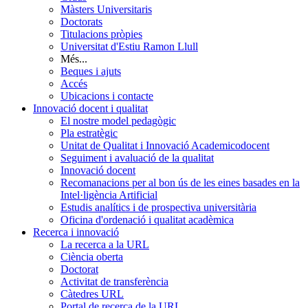
Màsters Universitaris
Doctorats
Titulacions pròpies
Universitat d'Estiu Ramon Llull
Més...
Beques i ajuts
Accés
Ubicacions i contacte
Innovació docent i qualitat
El nostre model pedagògic
Pla estratègic
Unitat de Qualitat i Innovació Academicodocent
Seguiment i avaluació de la qualitat
Innovació docent
Recomanacions per al bon ús de les eines basades en la
Intel·ligència Artificial
Estudis analítics i de prospectiva universitària
Oficina d'ordenació i qualitat acadèmica
Recerca i innovació
La recerca a la URL
Ciència oberta
Doctorat
Activitat de transferència
Càtedres URL
Portal de recerca de la URL