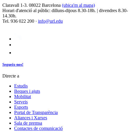
Claravall 1-3. 08022 Barcelona
(ubica'm al mapa)
Horari d'atenció al públic: dilluns-dijous 8.30-18h. | divendres 8.30-
14.30h.
Tel. 936 022 200 ·
info@url.edu
Segueix-nos!
Directe a
Estudis
Beques i ajuts
Mobilitat
Serveis
Esports
Portal de Transparència
Aliances i Xarxes
Sala de premsa
Contactes de comunicació