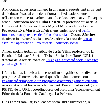
social.
Així doncs, aquest nou número fa un repàs a aquests vint anys, tant
de l’educació social com de la figura de l’educador/a, que
reflecteixen com està evolucionant l’acció socioeducativa. En aquest
sentit, l’educadora social
Luisa Losada
, el professor titular de la
Universitat de A Coruña
Jesús Miguel Muñoz
i la doctora en
Pedagogia
Eva María Espiñeira
, ens parlen sobre el
perfil,
funcions i competències de l’educador social
i
Cosme Sánchez
,
tècnic en intervenció social, ens descobreix la tasca de
pensar,
escriure i aprendre en l’exercici de l’educació social
.
A més, podem trobar un article de
Jesús Vilar
, professor de la
Facultat d’Educació Social i Treball Social Pere Tarrés-URL i
director de la revista sobre els
20 anys d’educació social i les fites
per al segle XXI
.
D’altra banda, la revista també recull monogràfics sobre diversos
programes d’intervenció social que s’han dut a terme, com
l’avaluació d’impacte d’un programa d’acompanyament educatiu
relacionat amb el fracàs escolar per part d’investigadors del grup
PSITIC de la URL i coordinadores del programa Acompanyament
Educatiu de la Fundació Catalunya-La Pedrera.
Dins l’àmbit familiar, l’educadora social Judit Juventench, la