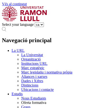
Vés al contingut
Select your language
Navegació principal
La URL
La Universitat
Organització
Institucions URL
Marc estratègic
Marc legislatiu i normativa pròpia
Aliances i xarxes
Dades i Xifres
Distincions
Ubicacions i contacte
Estudis
Nous Estudiants
Oferta formativa
Graus