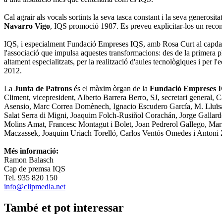
Cal agrair als vocals sortints la seva tasca constant i la seva generosi
Navarro Vigo
, IQS promoció 1987. Es preveu explicitar-los un recon
IQS, i especialment Fundació Empreses IQS, amb Rosa Curt al capda
l'associació que impulsa aquestes transformacions: des de la primera pl
altament especialitzats, per la realització d'aules tecnològiques i per 
2012.
La
Junta de Patrons
és el màxim òrgan de la
Fundació Empreses 
Climent, vicepresident, Alberto Barrera Berro, SJ, secretari general
Asensio, Marc Correa Domènech, Ignacio Escudero García, M. Lluïsa E
Salat Serra di Migni, Joaquim Folch-Rusiñol Corachán, Jorge Gallard
Molins Amat, Francesc Montagut i Bolet, Joan Pedrerol Gallego, Mari
Maczassek, Joaquim Uriach Torelló, Carlos Ventós Omedes i Antoni Z
Més informació:
Ramon Balasch
Cap de premsa IQS
Tel. 935 820 150
info@clipmedia.net
També et pot interessar