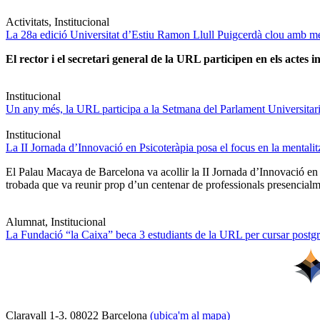
Activitats, Institucional
La 28a edició Universitat d’Estiu Ramon Llull Puigcerdà clou amb mé
El rector i el secretari general de la URL participen en els actes in
Institucional
Un any més, la URL participa a la Setmana del Parlament Universitari 
Institucional
La II Jornada d’Innovació en Psicoteràpia posa el focus en la mentali
El Palau Macaya de Barcelona va acollir la II Jornada d’Innovació en
trobada que va reunir prop d’un centenar de professionals presencia
Alumnat, Institucional
La Fundació “la Caixa” beca 3 estudiants de la URL per cursar postgra
Claravall 1-3. 08022 Barcelona
(ubica'm al mapa)