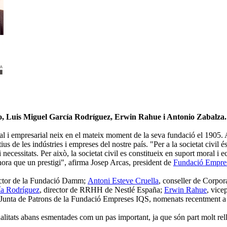
o, Luis Miguel García Rodríguez, Erwin Rahue i Antonio Zabalza.
al i empresarial neix en el mateix moment de la seva fundació el 1905. A
ius de les indústries i empreses del nostre país. "Per a la societat civil 
 necessitats. Per això, la societat civil es constitueix en suport moral i
lhora que un prestigi", afirma Josep Arcas, president de
Fundació Empre
rector de la Fundació Damm;
Antoni Esteve Cruella
, conseller de Corpor
ía Rodríguez
, director de RRHH de Nestlé España;
Erwin Rahue
, vice
 la Junta de Patrons de la Fundació Empreses IQS, nomenats recentment a
litats abans esmentades com un pas important, ja que són part molt relleva