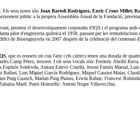
tat. Els seus noms són
Joan Bartolí Rodríguez, Enric Crous Millet, 
eixement públic a la propera Assemblea Anual de la Fundació, prevista 
vant, promou el desenvolupament corporatiu d'IQS i el programa amb 
anta pilot d'enginyeria química el 1958, passant per les remodelacions de
l'edifici de Bioenginyeria en 2007 després de la celebració del centenari
IQS
, que es reuneix un cop l'any i els càrrecs tenen una durada de quatr
, Carles Camp Pérez, tresorer. I els seus vocals són: Frederic Abelló
spinós Soldevila, Antoni Esteve Cruella, Jeroni Farnós Marsal, Luis 
o Ballart, Luis Miguel García Rodríguez, Miquel Gassiot Matas, Claud
an Puig Guasch, Marian Puig Planas, Erwin Rahue, Francesc Rubiralta 
abalza Martí. Patró Honorífic: Antoni Negre Villavecchia.