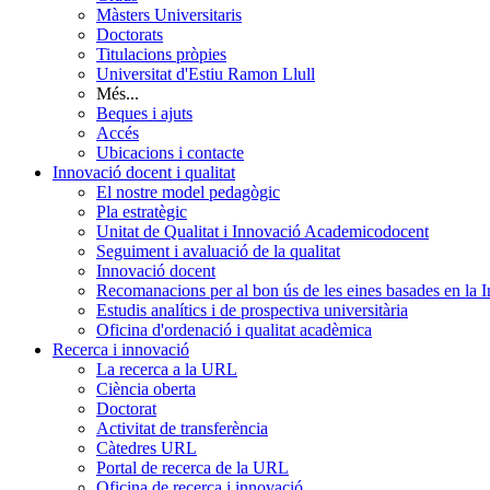
Màsters Universitaris
Doctorats
Titulacions pròpies
Universitat d'Estiu Ramon Llull
Més...
Beques i ajuts
Accés
Ubicacions i contacte
Innovació docent i qualitat
El nostre model pedagògic
Pla estratègic
Unitat de Qualitat i Innovació Academicodocent
Seguiment i avaluació de la qualitat
Innovació docent
Recomanacions per al bon ús de les eines basades en la Int
Estudis analítics i de prospectiva universitària
Oficina d'ordenació i qualitat acadèmica
Recerca i innovació
La recerca a la URL
Ciència oberta
Doctorat
Activitat de transferència
Càtedres URL
Portal de recerca de la URL
Oficina de recerca i innovació