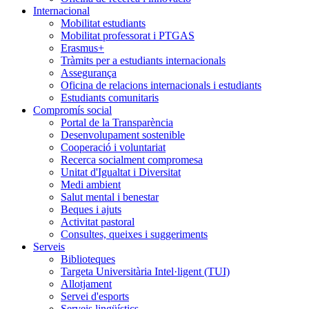
Internacional
Mobilitat estudiants
Mobilitat professorat i PTGAS
Erasmus+
Tràmits per a estudiants internacionals
Assegurança
Oficina de relacions internacionals i estudiants
Estudiants comunitaris
Compromís social
Portal de la Transparència
Desenvolupament sostenible
Cooperació i voluntariat
Recerca socialment compromesa
Unitat d'Igualtat i Diversitat
Medi ambient
Salut mental i benestar
Beques i ajuts
Activitat pastoral
Consultes, queixes i suggeriments
Serveis
Biblioteques
Targeta Universitària Intel·ligent (TUI)
Allotjament
Servei d'esports
Serveis lingüístics