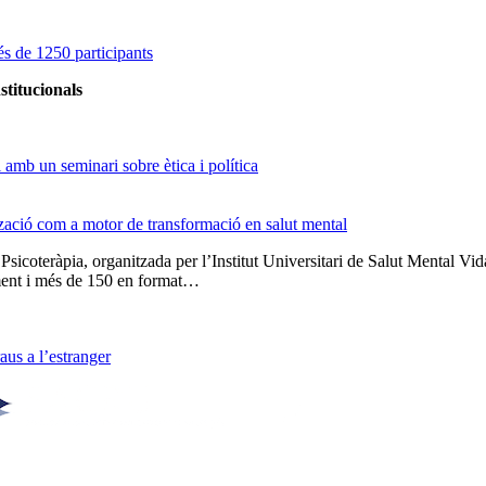
s de 1250 participants
stitucionals
amb un seminari sobre ètica i política
tzació com a motor de transformació en salut mental
 Psicoteràpia, organitzada per l’Institut Universitari de Salut Menta
lment i més de 150 en format…
us a l’estranger