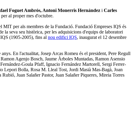
Rafael Foguet Ambrós, Antoni Monerris Hernández
i
Carles
per al proper mes d'octubre.
el MIT per als membres de la Fundació. Fundació Empreses IQS és
 la seva seu històrica, per les adquisicions d'equips de laboratori
 d'IQS (1905-2005), fins al
nou edifici IQS
, inaugurat el 12 desembre
e anys. En l'actualitat, Josep Arcas Romeu és el president, Pere Regull
 Riera, Ramon Agenjo Bosch, Jaume Àrboles Muntadas, Ramon Asensio
Fernández-Goula Pfaff, Ignacio Fernández Martorell, Sergi Ferrer-
io Lepori Bolla, Rosa M. Lleal Tost, Jordi Masià Mas-Bagà, Joan
Rubió, Juan Salañer Pastor, Juan Salañer Piqueres, Mireia Torres