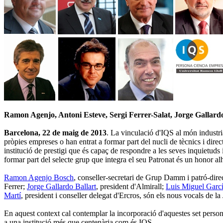
Ramon Agenjo, Antoni Esteve, Sergi Ferrer-Salat, Jorge Gallard
Barcelona, 22 de maig de 2013
. La vinculació d'IQS al món industri
pròpies empreses o han entrat a formar part del nucli de tècnics i direct
institució de prestigi que és capaç de respondre a les seves inquietuds i
formar part del selecte grup que integra el seu Patronat és un honor a
Ramon Agenjo Bosch
, conseller-secretari de Grup Damm i patró-di
Ferrer;
Jorge Gallardo Ballart
, president d'Almirall;
Luis Miguel Garc
Martí
, president i conseller delegat d'Ercros, són els nous vocals de
En aquest context cal contemplar la incorporació d'aquestes set persona
a una institució més que centenària com és IQS.