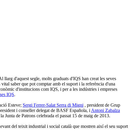
l llarg d'aquest segle, molts graduats d'IQS han creat les seves
és vital saber que pot comptar amb el suport i la referència d'una
 econòmic d'institucions com IQS, i per a les indústries i empreses
ses IQS
.
ació Esteve;
Sergi Ferrer-Salat Serra di Migni
, president de Grup
president i conseller delegat de BASF Española, i
Antoni Zabalza
 la Junta de Patrons celebrada el passat 15 de maig de 2013.
nt del teixit industrial i social català que mostren així el seu suport