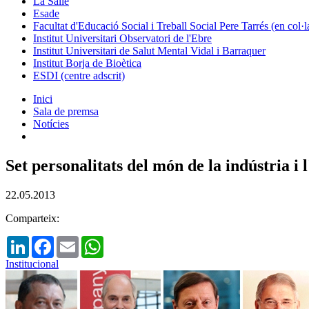
La Salle
Esade
Facultat d'Educació Social i Treball Social Pere Tarrés (en col
Institut Universitari Observatori de l'Ebre
Institut Universitari de Salut Mental Vidal i Barraquer
Institut Borja de Bioètica
ESDI (centre adscrit)
Inici
Sala de premsa
Notícies
Set personalitats del món de la indústria 
22.05.2013
Comparteix:
LinkedIn
Facebook
Email
WhatsApp
Institucional