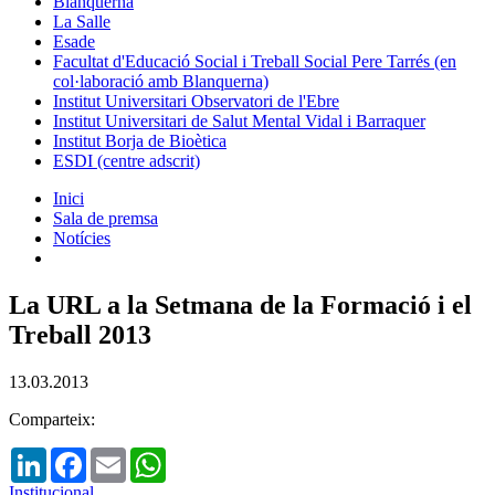
Blanquerna
La Salle
Esade
Facultat d'Educació Social i Treball Social Pere Tarrés (en
col·laboració amb Blanquerna)
Institut Universitari Observatori de l'Ebre
Institut Universitari de Salut Mental Vidal i Barraquer
Institut Borja de Bioètica
ESDI (centre adscrit)
Inici
Sala de premsa
Notícies
La URL a la Setmana de la Formació i el
Treball 2013
13.03.2013
Comparteix:
LinkedIn
Facebook
Email
WhatsApp
Institucional