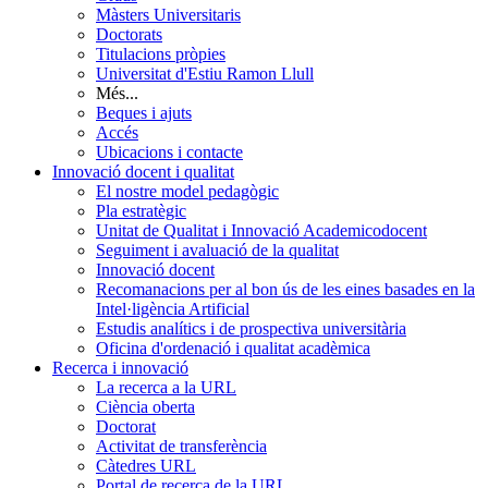
Màsters Universitaris
Doctorats
Titulacions pròpies
Universitat d'Estiu Ramon Llull
Més...
Beques i ajuts
Accés
Ubicacions i contacte
Innovació docent i qualitat
El nostre model pedagògic
Pla estratègic
Unitat de Qualitat i Innovació Academicodocent
Seguiment i avaluació de la qualitat
Innovació docent
Recomanacions per al bon ús de les eines basades en la
Intel·ligència Artificial
Estudis analítics i de prospectiva universitària
Oficina d'ordenació i qualitat acadèmica
Recerca i innovació
La recerca a la URL
Ciència oberta
Doctorat
Activitat de transferència
Càtedres URL
Portal de recerca de la URL