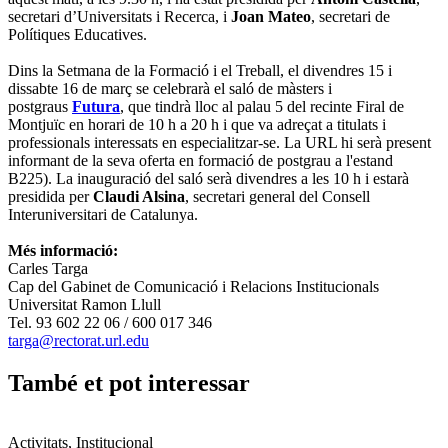
secretari d’Universitats i Recerca, i
Joan Mateo
, secretari de
Polítiques Educatives.
Dins la Setmana de la Formació i el Treball, el divendres 15 i
dissabte 16 de març se celebrarà el saló de màsters i
postgraus
Futura
, que tindrà lloc al palau 5 del recinte Firal de
Montjuïc en horari de 10 h a 20 h i que va adreçat a titulats i
professionals interessats en especialitzar-se. La URL hi serà present
informant de la seva oferta en formació de postgrau a l'estand
B225). La inauguració del saló serà divendres a les 10 h i estarà
presidida per
Claudi Alsina
, secretari general del Consell
Interuniversitari de Catalunya.
Més informació:
Carles Targa
Cap del Gabinet de Comunicació i Relacions Institucionals
Universitat Ramon Llull
Tel. 93 602 22 06 / 600 017 346
targa@rectorat.url.edu
També et pot interessar
Activitats, Institucional