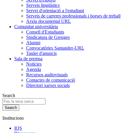
Serveis lingüístics
Servei d'orientació a l'estudiant
Serveis de carreres professionals i borses de treball
Arxiu documental URL
Comunitat universitària
Consell d'Estudiants
Sindicatura de Greuges
Alumni
Convocatòries Santander-URL
Tauler d'anuncis
Sala de premsa
Notícies
Agenda
Recursos audiovisuals
Contactes de comunicació
Directori xarxes socials
Search
Institucions
IQS