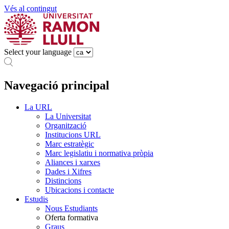
Vés al contingut
Select your language
Navegació principal
La URL
La Universitat
Organització
Institucions URL
Marc estratègic
Marc legislatiu i normativa pròpia
Aliances i xarxes
Dades i Xifres
Distincions
Ubicacions i contacte
Estudis
Nous Estudiants
Oferta formativa
Graus