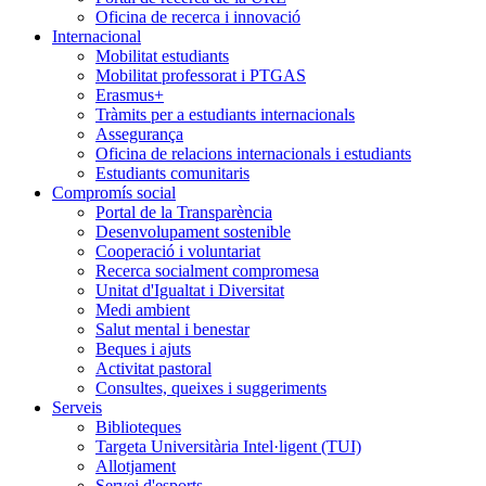
Oficina de recerca i innovació
Internacional
Mobilitat estudiants
Mobilitat professorat i PTGAS
Erasmus+
Tràmits per a estudiants internacionals
Assegurança
Oficina de relacions internacionals i estudiants
Estudiants comunitaris
Compromís social
Portal de la Transparència
Desenvolupament sostenible
Cooperació i voluntariat
Recerca socialment compromesa
Unitat d'Igualtat i Diversitat
Medi ambient
Salut mental i benestar
Beques i ajuts
Activitat pastoral
Consultes, queixes i suggeriments
Serveis
Biblioteques
Targeta Universitària Intel·ligent (TUI)
Allotjament
Servei d'esports