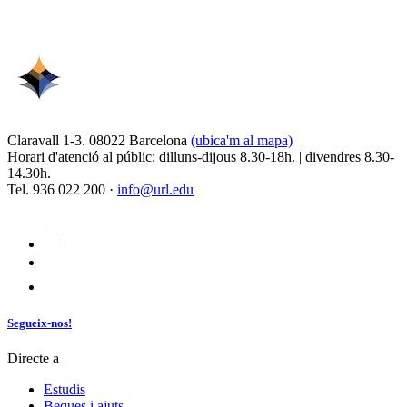
Claravall 1-3. 08022 Barcelona
(ubica'm al mapa)
Horari d'atenció al públic: dilluns-dijous 8.30-18h. | divendres 8.30-
14.30h.
Tel. 936 022 200 ·
info@url.edu
Segueix-nos!
Directe a
Estudis
Beques i ajuts