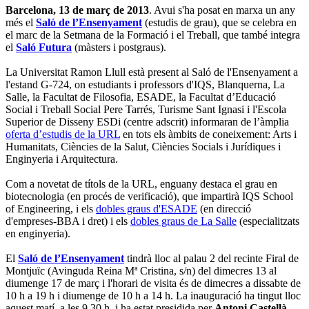
Barcelona, 13 de març de 2013
. Avui s'ha posat en marxa un any
més el
Saló de l’Ensenyament
(estudis de grau), que se celebra en
el marc de la Setmana de la Formació i el Treball, que també integra
el
Saló Futura
(màsters i postgraus).
La Universitat Ramon Llull està present al Saló de l'Ensenyament a
l'estand G-724, on estudiants i professors d'IQS, Blanquerna, La
Salle, la Facultat de Filosofia, ESADE, la Facultat d’Educació
Social i Treball Social Pere Tarrés, Turisme Sant Ignasi i l'Escola
Superior de Disseny ESDi (centre adscrit) informaran de l’àmplia
oferta d’estudis de la URL
en tots els àmbits de coneixement: Arts i
Humanitats, Ciències de la Salut, Ciències Socials i Jurídiques i
Enginyeria i Arquitectura.
Com a novetat de títols de la URL, enguany destaca el grau en
biotecnologia (en procés de verificació), que impartirà IQS School
of Engineering, i els
dobles graus d'ESADE
(en direcció
d'empreses-BBA i dret) i els
dobles graus de La Salle
(especialitzats
en enginyeria).
El
Saló de l’Ensenyament
tindrà lloc al palau 2 del recinte Firal de
Montjuïc (Avinguda Reina Mª Cristina, s/n) del dimecres 13 al
diumenge 17 de març i l'horari de visita és de dimecres a dissabte de
10 h a 19 h i diumenge de 10 h a 14 h. La inauguració ha tingut lloc
aquest matí, a les 9.30 h, i ha estat presidida per
Antoni Castellà
,