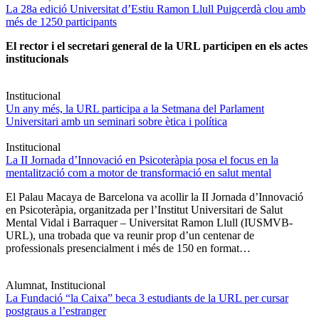
La 28a edició Universitat d’Estiu Ramon Llull Puigcerdà clou amb
més de 1250 participants
El rector i el secretari general de la URL participen en els actes
institucionals
Institucional
Un any més, la URL participa a la Setmana del Parlament
Universitari amb un seminari sobre ètica i política
Institucional
La II Jornada d’Innovació en Psicoteràpia posa el focus en la
mentalització com a motor de transformació en salut mental
El Palau Macaya de Barcelona va acollir la II Jornada d’Innovació
en Psicoteràpia, organitzada per l’Institut Universitari de Salut
Mental Vidal i Barraquer – Universitat Ramon Llull (IUSMVB-
URL), una trobada que va reunir prop d’un centenar de
professionals presencialment i més de 150 en format…
Alumnat, Institucional
La Fundació “la Caixa” beca 3 estudiants de la URL per cursar
postgraus a l’estranger