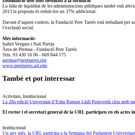
Disminució dels fons destinats a la formació
La falta de liquiditat de les administracions públiques també està afect
2013 la proposta és reduir-los un 37% addicional.
Davant d’aquest context, la Fundació Pere Tarrés està treballant per 
l’exclusió social.
Més informació:
Isabel Vergara i Nati Pareja
Àrea de Premsa - Fundació Pere Tarrés
Tels. 93 430 16 06 - 669 844 175
premsa@peretarres.org
www.peretarres.url.edu
També et pot interessar
Activitats, Institucional
La 28a edició Universitat d’Estiu Ramon Llull Puigcerdà clou amb mé
El rector i el secretari general de la URL participen en els actes in
Institucional
Un any més, la URL participa a la Setmana del Parlament Universitari 