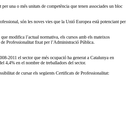
rat per una o més unitats de competència que tenen associades un bloc
 professional, són les noves vies que la Unió Europea està potenciant per
al que modifica l’actual normativa, els cursos amb els mateixos
 de Professionalitat fixat per l’Administració Pública.
2008-2011 el sector que més ocupació ha generat a Catalunya en
 del 4,4% en el nombre de treballadors del sector.
ibilitat de cursar els següents Certificats de Professionalitat: