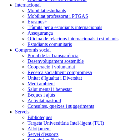
Internacional
Mobilitat estudiants
Mobilitat professorat i PTGAS
Erasmus+
Tràmits per a estudiants internacionals
Assegurança
Oficina de relacions internacionals i estudiants
Estudiants comunitaris
Compromís social
Portal de la Transparència
Desenvolupament sostenible
Cooperació i voluntariat
Recerca socialment compromesa
Unitat d'Igualtat i Diversitat
Medi ambient
Salut mental i benestar
Beques i ajuts
Activitat pastoral
Consultes, queixes i suggeriments
Serveis
Biblioteques
Targeta Universitària Intel·ligent (TUI)
Allotjament
Servei d'esports
Serveis lingüístics