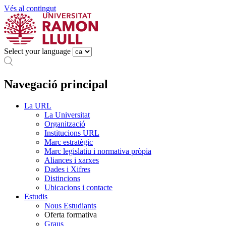
Vés al contingut
Select your language
Navegació principal
La URL
La Universitat
Organització
Institucions URL
Marc estratègic
Marc legislatiu i normativa pròpia
Aliances i xarxes
Dades i Xifres
Distincions
Ubicacions i contacte
Estudis
Nous Estudiants
Oferta formativa
Graus