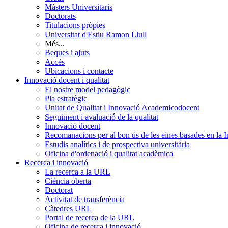
Màsters Universitaris
Doctorats
Titulacions pròpies
Universitat d'Estiu Ramon Llull
Més...
Beques i ajuts
Accés
Ubicacions i contacte
Innovació docent i qualitat
El nostre model pedagògic
Pla estratègic
Unitat de Qualitat i Innovació Academicodocent
Seguiment i avaluació de la qualitat
Innovació docent
Recomanacions per al bon ús de les eines basades en la Int
Estudis analítics i de prospectiva universitària
Oficina d'ordenació i qualitat acadèmica
Recerca i innovació
La recerca a la URL
Ciència oberta
Doctorat
Activitat de transferència
Càtedres URL
Portal de recerca de la URL
Oficina de recerca i innovació