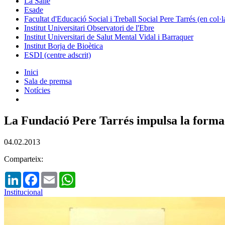
La Salle
Esade
Facultat d'Educació Social i Treball Social Pere Tarrés (en col
Institut Universitari Observatori de l'Ebre
Institut Universitari de Salut Mental Vidal i Barraquer
Institut Borja de Bioètica
ESDI (centre adscrit)
Inici
Sala de premsa
Notícies
La Fundació Pere Tarrés impulsa la formaci
04.02.2013
Comparteix:
LinkedIn
Facebook
Email
WhatsApp
Institucional