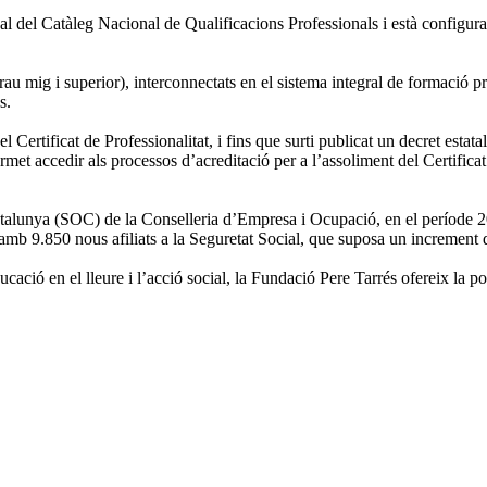
onal del Catàleg Nacional de Qualificacions Professionals i està configu
 (grau mig i superior), interconnectats en el sistema integral de formació
s.
 Certificat de Professionalitat, i fins que surti publicat un decret estat
met accedir als processos d’acreditació per a l’assoliment del Certificat
talunya (SOC) de la Conselleria d’Empresa i Ocupació, en el període 
s, amb 9.850 nous afiliats a la Seguretat Social, que suposa un increment
ció en el lleure i l’acció social, la Fundació Pere Tarrés ofereix la poss
.