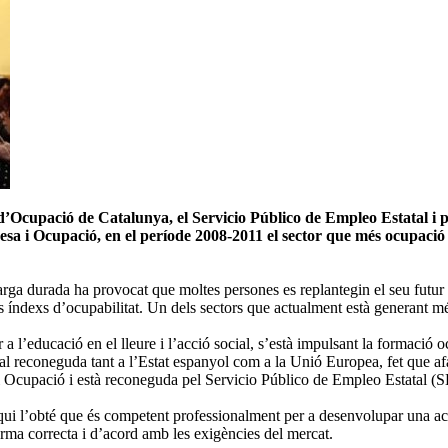
d’Ocupació de Catalunya, el Servicio Público de Empleo Estatal i 
 i Ocupació, en el període 2008-2011 el sector que més ocupació ha
 llarga durada ha provocat que moltes persones es replantegin el seu futur
s índexs d’ocupabilitat. Un dels sectors que actualment està generant més
 a l’educació en el lleure i l’acció social, s’està impulsant la formació
ficial reconeguda tant a l’Estat espanyol com a la Unió Europea, fet que a
sa i Ocupació i està reconeguda pel Servicio Público de Empleo Estatal 
a qui l’obté que és competent professionalment per a desenvolupar una act
forma correcta i d’acord amb les exigències del mercat.