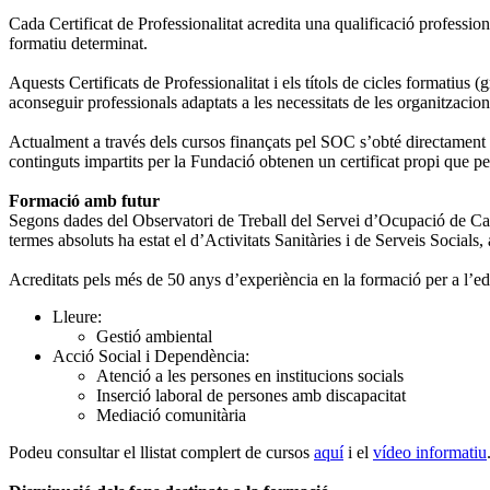
Cada Certificat de Professionalitat acredita una qualificació professi
formatiu determinat.
Aquests Certificats de Professionalitat i els títols de cicles formatius
aconseguir professionals adaptats a les necessitats de les organitzacion
Actualment a través dels cursos finançats pel SOC s’obté directament el
continguts impartits per la Fundació obtenen un certificat propi que per
Formació amb futur
Segons dades del Observatori de Treball del Servei d’Ocupació de Ca
termes absoluts ha estat el d’Activitats Sanitàries i de Serveis Social
Acreditats pels més de 50 anys d’experiència en la formació per a l’educa
Lleure:
Gestió ambiental
Acció Social i Dependència:
Atenció a les persones en institucions socials
Inserció laboral de persones amb discapacitat
Mediació comunitària
Podeu consultar el llistat complert de cursos
aquí
i el
vídeo informatiu