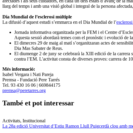
afectades i als seus cuidadors, en cada un dels estats d’avanç de la ma
llarg del temps i amb una visió global i integral de la persona afectada,
Dia Mundial de l’esclerosi múltiple
La difusió d’aquest estudi s’emmarca en el Dia Mundial de l’
esclerosi
Jornada informativa organitzada per la FEM i el Centre d’Escler
Aquesta sessió abordarà temes com el pronòstic i evolució de la 
El dimecres 29 de maig al matí s’organitzaran actes de sensibilit
Dia Mas Sabater de Reus.
El diumenge 2 de juny se celebrarà la XIII edició de la carrera so
contra l’EM. L'activitat consta de diverses proves: carrera de 10
Més informació:
Isabel Vergara i Nati Pareja
Premsa - Fundació Pere Tarrés
Tel. 93 430 16 06 | 669844175
premsa@peretarres.org
També et pot interessar
Activitats, Institucional
La 28a edició Universitat d’Estiu Ramon Llull Puigcerdà clou amb mé