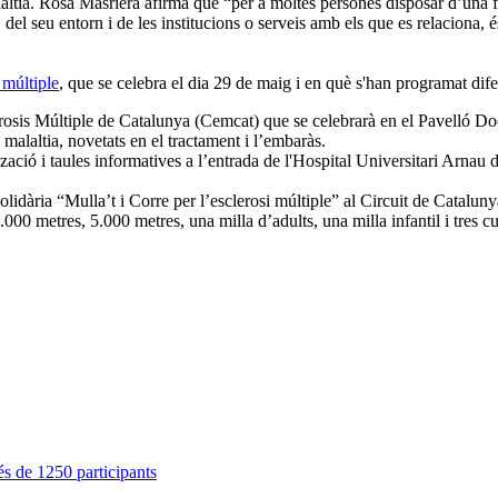
laltia. Rosa Masriera afirma que “per a moltes persones disposar d’una fi
 del seu entorn i de les institucions o serveis amb els que es relaciona, é
 múltiple
, que se celebra el dia 29 de maig i en què s'han programat difer
osis Múltiple de Catalunya (Cemcat) que se celebrarà en el Pavelló Doce
malaltia, novetats en el tractament i l’embaràs.
zació i taules informatives a l’entrada de l'Hospital Universitari Arnau 
lidària “Mulla’t i Corre per l’esclerosi múltiple” al Circuit de Catalunya,
.000 metres, 5.000 metres, una milla d’adults, una milla infantil i tres 
s de 1250 participants