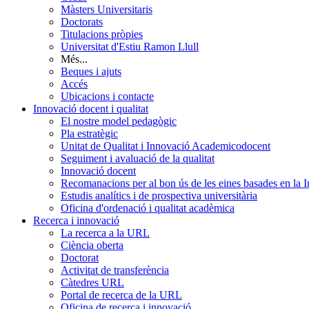
Màsters Universitaris
Doctorats
Titulacions pròpies
Universitat d'Estiu Ramon Llull
Més...
Beques i ajuts
Accés
Ubicacions i contacte
Innovació docent i qualitat
El nostre model pedagògic
Pla estratègic
Unitat de Qualitat i Innovació Academicodocent
Seguiment i avaluació de la qualitat
Innovació docent
Recomanacions per al bon ús de les eines basades en la Int
Estudis analítics i de prospectiva universitària
Oficina d'ordenació i qualitat acadèmica
Recerca i innovació
La recerca a la URL
Ciència oberta
Doctorat
Activitat de transferència
Càtedres URL
Portal de recerca de la URL
Oficina de recerca i innovació