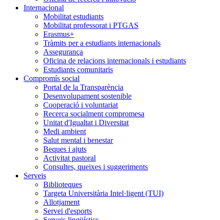
Internacional
Mobilitat estudiants
Mobilitat professorat i PTGAS
Erasmus+
Tràmits per a estudiants internacionals
Assegurança
Oficina de relacions internacionals i estudiants
Estudiants comunitaris
Compromís social
Portal de la Transparència
Desenvolupament sostenible
Cooperació i voluntariat
Recerca socialment compromesa
Unitat d'Igualtat i Diversitat
Medi ambient
Salut mental i benestar
Beques i ajuts
Activitat pastoral
Consultes, queixes i suggeriments
Serveis
Biblioteques
Targeta Universitària Intel·ligent (TUI)
Allotjament
Servei d'esports
Serveis lingüístics