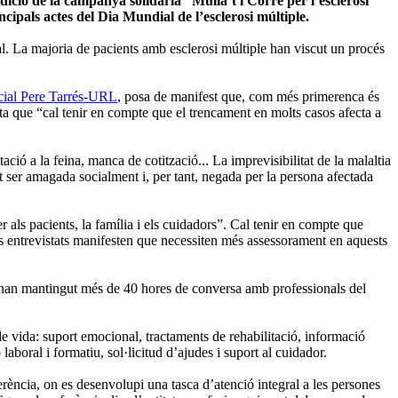
dició de la campanya solidària “Mulla’t i Corre per l’esclerosi
cipals actes del Dia Mundial de l’esclerosi múltiple.
tal. La majoria de pacients amb esclerosi múltiple han viscut un procés
ocial Pere Tarrés-URL
, posa de manifest que, com més primerenca és
a que “cal tenir en compte que el trencament en molts casos afecta a
ació a la feina, manca de cotització... La imprevisibilitat de la malaltia
pot ser amagada socialment i, per tant, negada per la persona afectada
er als pacients, la família i els cuidadors”. Cal tenir en compte que
dels entrevistats manifesten que necessiten més assessorament en aquests
 s’han mantingut més de 40 hores de conversa amb professionals del
de vida: suport emocional, tractaments de rehabilitació, informació
aboral i formatiu, sol·licitud d’ajudes i suport al cuidador.
ferència, on es desenvolupi una tasca d’atenció integral a les persones