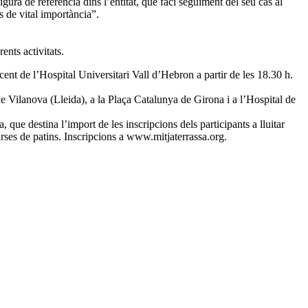
gura de referència dins l’entitat, que faci seguiment del seu cas al
s de vital importància”.
ents activitats.
nt de l’Hospital Universitari Vall d’Hebron a partir de les 18.30 h.
de Vilanova (Lleida), a la Plaça Catalunya de Girona i a l’Hospital de
 que destina l’import de les inscripcions dels participants a lluitar
curses de patins. Inscripcions a www.mitjaterrassa.org.