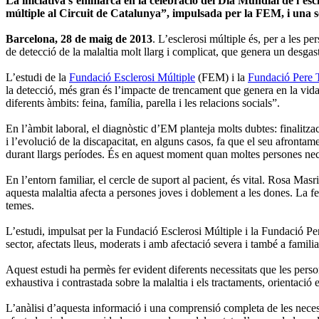
La iniciativa s’emmarca en la celebració del Dia Mundial de l’escl
múltiple al Circuit de Catalunya”, impulsada per la FEM, i una ses
Barcelona, 28 de maig de 2013
. L’esclerosi múltiple és, per a les 
de detecció de la malaltia molt llarg i complicat, que genera un desga
L’estudi de la
Fundació Esclerosi Múltiple
(FEM) i la
Fundació Pere 
la detecció, més gran és l’impacte de trencament que genera en la vid
diferents àmbits: feina, família, parella i les relacions socials”.
En l’àmbit laboral, el diagnòstic d’EM planteja molts dubtes: finalitzaci
i l’evolució de la discapacitat, en alguns casos, fa que el seu afrontam
durant llargs períodes. És en aquest moment quan moltes persones neces
En l’entorn familiar, el cercle de suport al pacient, és vital. Rosa Masr
aquesta malaltia afecta a persones joves i doblement a les dones. La fer
temes.
L’estudi, impulsat per la Fundació Esclerosi Múltiple i la Fundació Pe
sector, afectats lleus, moderats i amb afectació severa i també a familiar
Aquest estudi ha permès fer evident diferents necessitats que les perso
exhaustiva i contrastada sobre la malaltia i els tractaments, orientació
L’anàlisi d’aquesta informació i una comprensió completa de les necessit