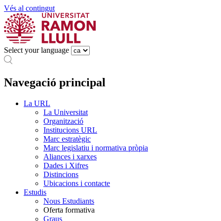
Vés al contingut
Select your language
Navegació principal
La URL
La Universitat
Organització
Institucions URL
Marc estratègic
Marc legislatiu i normativa pròpia
Aliances i xarxes
Dades i Xifres
Distincions
Ubicacions i contacte
Estudis
Nous Estudiants
Oferta formativa
Graus