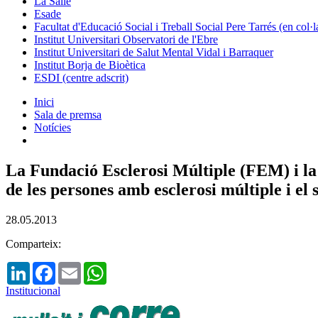
La Salle
Esade
Facultat d'Educació Social i Treball Social Pere Tarrés (en col
Institut Universitari Observatori de l'Ebre
Institut Universitari de Salut Mental Vidal i Barraquer
Institut Borja de Bioètica
ESDI (centre adscrit)
Inici
Sala de premsa
Notícies
La Fundació Esclerosi Múltiple (FEM) i la 
de les persones amb esclerosi múltiple i el 
28.05.2013
Comparteix:
LinkedIn
Facebook
Email
WhatsApp
Institucional