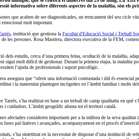
erosi múltiple, que se celebra el dimecres dia 29 de maig. La XIII e
sió informativa sobre diferents aspectes de la malaltia, són els prin
persones que acaben de ser diagnosticades, un trencament del seu cicle vi
st emocional molt important.
Tarrés
, institució que gestiona la
Facultat d'Educació Social i Treball S
a de les persones. Rosa Masriera, directora executiva de la FEM, coment
ó dels estudis, cerca d’una primera feina, ocultació de la malaltia, adapt
ent sigui molt difícil de gestionar. Durant la primera etapa, la malaltia 
siten l’ajuda de professionals i suport psicològic.
iera assegura que “oferir una informació contrastada i útil és essencial p
tilitat i la maternitat plantegen incògnites en l’àmbit familiar i molts 
re Tarrés, s’ha realitzat en base a un treball de camp qualitatiu en què
s i cuidadors. L’àmbit geogràfic abasta tot el territori català.
nes afectades consideren importants per a la millora de la seva qualitat 
 en fases pal·liatives i avançades, acompanyament en el procés d’inserció l
ats, s’ha sintetitzat en la necessitat de disposar d’una institució de re