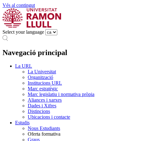
Vés al contingut
Select your language
Navegació principal
La URL
La Universitat
Organització
Institucions URL
Marc estratègic
Marc legislatiu i normativa pròpia
Aliances i xarxes
Dades i Xifres
Distincions
Ubicacions i contacte
Estudis
Nous Estudiants
Oferta formativa
Graus