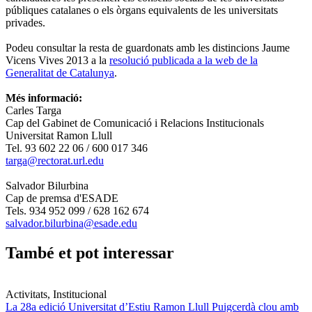
públiques catalanes o els òrgans equivalents de les universitats
privades.
Podeu consultar la resta de guardonats amb les distincions Jaume
Vicens Vives 2013 a la
resolució publicada a la web de la
Generalitat de Catalunya
.
Més informació:
Carles Targa
Cap del Gabinet de Comunicació i Relacions Institucionals
Universitat Ramon Llull
Tel. 93 602 22 06 / 600 017 346
targa@rectorat.url.edu
Salvador Bilurbina
Cap de premsa d'ESADE
Tels. 934 952 099 / 628 162 674
salvador.bilurbina@esade.edu
També et pot interessar
Activitats, Institucional
La 28a edició Universitat d’Estiu Ramon Llull Puigcerdà clou amb