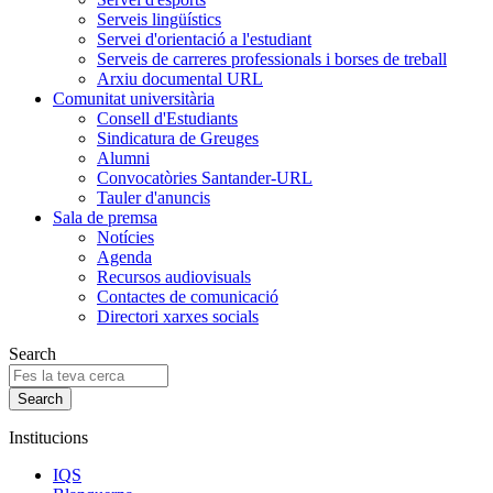
Serveis lingüístics
Servei d'orientació a l'estudiant
Serveis de carreres professionals i borses de treball
Arxiu documental URL
Comunitat universitària
Consell d'Estudiants
Sindicatura de Greuges
Alumni
Convocatòries Santander-URL
Tauler d'anuncis
Sala de premsa
Notícies
Agenda
Recursos audiovisuals
Contactes de comunicació
Directori xarxes socials
Search
Institucions
IQS