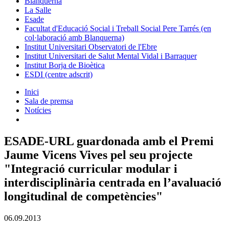
Blanquerna
La Salle
Esade
Facultat d'Educació Social i Treball Social Pere Tarrés (en
col·laboració amb Blanquerna)
Institut Universitari Observatori de l'Ebre
Institut Universitari de Salut Mental Vidal i Barraquer
Institut Borja de Bioètica
ESDI (centre adscrit)
Inici
Sala de premsa
Notícies
ESADE-URL guardonada amb el Premi
Jaume Vicens Vives pel seu projecte
"Integració curricular modular i
interdisciplinària centrada en l’avaluació
longitudinal de competències"
06.09.2013