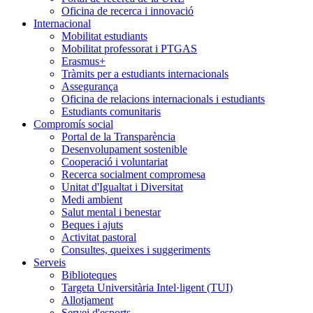
Oficina de recerca i innovació
Internacional
Mobilitat estudiants
Mobilitat professorat i PTGAS
Erasmus+
Tràmits per a estudiants internacionals
Assegurança
Oficina de relacions internacionals i estudiants
Estudiants comunitaris
Compromís social
Portal de la Transparència
Desenvolupament sostenible
Cooperació i voluntariat
Recerca socialment compromesa
Unitat d'Igualtat i Diversitat
Medi ambient
Salut mental i benestar
Beques i ajuts
Activitat pastoral
Consultes, queixes i suggeriments
Serveis
Biblioteques
Targeta Universitària Intel·ligent (TUI)
Allotjament
Servei d'esports