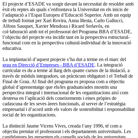
El projecte d’ESADE va sorgir davant la necessitat de resoldre amb
èxit els reptes als quals s’enfrontava la Universitat en els inicis de
l’adaptació a l’Espai Europeu d’Educació Superior. Amb un equip
de treball format per Xari Rovira, Anna Iñesta, Carlo Gallucci,
Alfons Sauquet, Xavier Mendoza i Ricard Serlavós, en
col·laboració amb tot el professorat del Programa BBA d’ESADE,
l’objectiu del projecte era incidir tant en la perspectiva estructural-
funcional com en la perspectiva cultural-individual de la innovació
educativa.
La implantació d’aquest projecte s’ha dut a terme en el marc del
grau en Direcció d’Empreses - BBA d’ESADE
. La integració
curricular es du a terme al llarg dels quatre cursos de la titulació, a
través de mòduls integradors, un pràcticum obligatori i el Treball de
Final de Grau. Al final del programa es proposa com a objectiu
global d’aprenentatge que els/les graduats/ades mostrin una
perspectiva integral i internacional de les organitzacions així com
destresa en l’aplicació dels coneixements i eines pròpies de
cadascuna de les seves àrees funcionals, al servei de l’estratègia
empresarial i d’acord amb els valors de sostenibilitat i responsabilitat
social de les organitzacions.
La distinció Jaume Vicens Vives, creada l’any 1996, té com a
objectiu premiar el professorat i els departaments universitaris. Les
candidatures les presenten els consells socials de les universitats