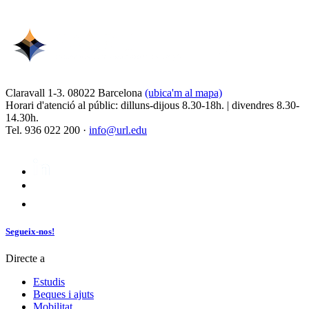
Claravall 1-3. 08022 Barcelona
(ubica'm al mapa)
Horari d'atenció al públic: dilluns-dijous 8.30-18h. | divendres 8.30-
14.30h.
Tel. 936 022 200 ·
info@url.edu
Segueix-nos!
Directe a
Estudis
Beques i ajuts
Mobilitat