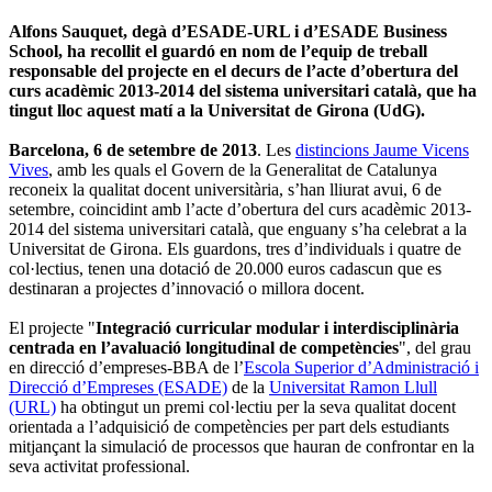
Alfons Sauquet, degà d’ESADE-URL i d’ESADE Business
School, ha recollit el guardó en nom de l’equip de treball
responsable del projecte en el decurs de l’acte d’obertura del
curs acadèmic 2013-2014 del sistema universitari català, que ha
tingut lloc aquest matí a la Universitat de Girona (UdG).
Barcelona, 6 de setembre de 2013
. Les
distincions Jaume Vicens
Vives
, amb les quals el Govern de la Generalitat de Catalunya
reconeix la qualitat docent universitària, s’han lliurat avui, 6 de
setembre, coincidint amb l’acte d’obertura del curs acadèmic 2013-
2014 del sistema universitari català, que enguany s’ha celebrat a la
Universitat de Girona. Els guardons, tres d’individuals i quatre de
col·lectius, tenen una dotació de 20.000 euros cadascun que es
destinaran a projectes d’innovació o millora docent.
El projecte "
Integració curricular modular i interdisciplinària
centrada en l’avaluació longitudinal de competències
", del grau
en direcció d’empreses-BBA de l’
Escola Superior d’Administració i
Direcció d’Empreses (ESADE)
de la
Universitat Ramon Llull
(URL)
ha obtingut un premi col·lectiu per la seva qualitat docent
orientada a l’adquisició de competències per part dels estudiants
mitjançant la simulació de processos que hauran de confrontar en la
seva activitat professional.