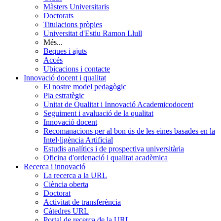
Màsters Universitaris
Doctorats
Titulacions pròpies
Universitat d'Estiu Ramon Llull
Més...
Beques i ajuts
Accés
Ubicacions i contacte
Innovació docent i qualitat
El nostre model pedagògic
Pla estratègic
Unitat de Qualitat i Innovació Academicodocent
Seguiment i avaluació de la qualitat
Innovació docent
Recomanacions per al bon ús de les eines basades en la
Intel·ligència Artificial
Estudis analítics i de prospectiva universitària
Oficina d'ordenació i qualitat acadèmica
Recerca i innovació
La recerca a la URL
Ciència oberta
Doctorat
Activitat de transferència
Càtedres URL
Portal de recerca de la URL