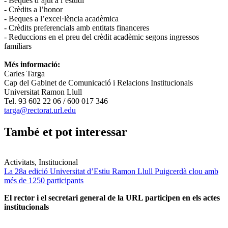
- Beques d’ajut a l’estudi
- Crèdits a l’honor
- Beques a l’excel·lència acadèmica
- Crèdits preferencials amb entitats financeres
- Reduccions en el preu del crèdit acadèmic segons ingressos
familiars
Més informació:
Carles Targa
Cap del Gabinet de Comunicació i Relacions Institucionals
Universitat Ramon Llull
Tel. 93 602 22 06 / 600 017 346
targa@rectorat.url.edu
També et pot interessar
Activitats, Institucional
La 28a edició Universitat d’Estiu Ramon Llull Puigcerdà clou amb
més de 1250 participants
El rector i el secretari general de la URL participen en els actes
institucionals