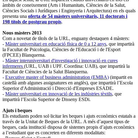
àmbits de coneixement (Arts i Humanitats, Ciències de la Salut,
Ciències Socials i Jurídiques i Enginyeria i Arquitectura) en els quals
presenta una
oferta de 54 màsters universitaris, 11 doctorats i
198 títols de postgrau propis
.
Nous màsters 2013
Com a novetat de títols de la URL, enguany destaquen 4 màsters:
-
Màster universitari en educació física de 0 a 12 anys
, que impartirà
la Facultat de Psicologia, Ciències de l'Educació i de l'Esport
(FPCEE) Blanquerna.
-
Màster interuniversitari d'investigació i innovació en cures
infermeres
(URL, UAB i UPF. Coordina: UAB), que impartirà la
Facultat de Ciències de la Salut Blanquerna.
-
Executive master of business administration (EMBA)
(impartit en
castellà amb algunes assignatures en anglès), que impartirà l’Escola
Superior d'Administració i Direcció d'Empreses ESADE.
-
Màster universitari en innovació de les indústries tèxtils
, que
impartirà l’Escola Superior de Disseny ESDi.
Ajuts i beques
Els estudiants poden sol·licitar les beques i ajuts econòmics estatals a
través de la Unitat de Beques de la URL. A més d’aquest tipus de
beques, cada institució disposa de sistemes propis d’ajuts econòmics
a l’estudiant que es concreten en diferents modalitats: