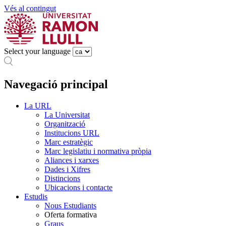
Vés al contingut
Select your language
Navegació principal
La URL
La Universitat
Organització
Institucions URL
Marc estratègic
Marc legislatiu i normativa pròpia
Aliances i xarxes
Dades i Xifres
Distincions
Ubicacions i contacte
Estudis
Nous Estudiants
Oferta formativa
Graus