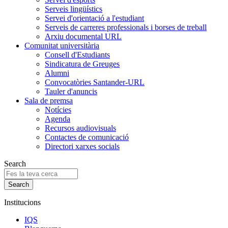
Serveis lingüístics
Servei d'orientació a l'estudiant
Serveis de carreres professionals i borses de treball
Arxiu documental URL
Comunitat universitària
Consell d'Estudiants
Sindicatura de Greuges
Alumni
Convocatòries Santander-URL
Tauler d'anuncis
Sala de premsa
Notícies
Agenda
Recursos audiovisuals
Contactes de comunicació
Directori xarxes socials
Search
Institucions
IQS