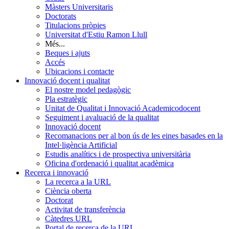
Màsters Universitaris
Doctorats
Titulacions pròpies
Universitat d'Estiu Ramon Llull
Més...
Beques i ajuts
Accés
Ubicacions i contacte
Innovació docent i qualitat
El nostre model pedagògic
Pla estratègic
Unitat de Qualitat i Innovació Academicodocent
Seguiment i avaluació de la qualitat
Innovació docent
Recomanacions per al bon ús de les eines basades en la
Intel·ligència Artificial
Estudis analítics i de prospectiva universitària
Oficina d'ordenació i qualitat acadèmica
Recerca i innovació
La recerca a la URL
Ciència oberta
Doctorat
Activitat de transferència
Càtedres URL
Portal de recerca de la URL