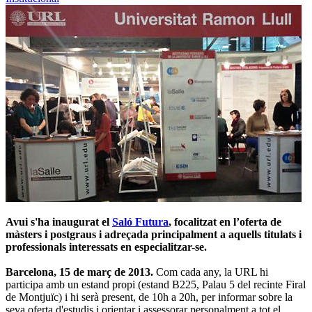
Avui s'ha inaugurat el
Saló Futura
, focalitzat en l’oferta de
màsters i postgraus i adreçada principalment a aquells titulats i
professionals interessats en especialitzar-se.
Barcelona, 15 de març de 2013.
Com cada any, la URL hi
participa amb un estand propi (estand B225, Palau 5 del recinte Firal
de Montjuïc) i hi serà present, de 10h a 20h, per informar sobre la
seva oferta d'estudis i orientar i assessorar personalment a tot el