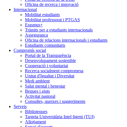
Oficina de recerca i innovació
Internacional
Mobilitat estudiants
Mobilitat professorat i PTGAS
Erasmus+
Tràmits per a estudiants internacionals
Assegurança
Oficina de relacions internacionals i estudiants
Estudiants comunitaris
Compromís social
Portal de la Transparència
Desenvolupament sostenible
Cooperació i voluntariat
Recerca socialment compromesa
Unitat d'Igualtat i Diversitat
Medi ambient
Salut mental i benestar
Beques i ajuts
Activitat pastoral
Consultes, queixes i suggeriments
Serveis
Biblioteques
Targeta Universitària Intel·ligent (TUI)
Allotjament
Servei d'esports