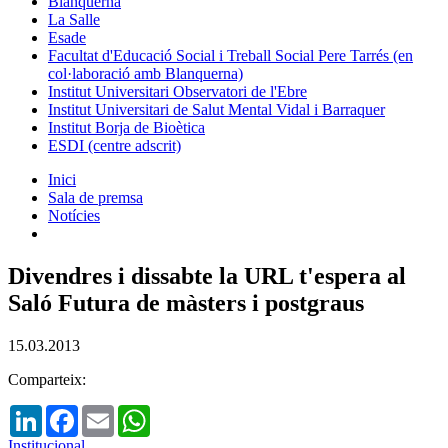
Blanquerna
La Salle
Esade
Facultat d'Educació Social i Treball Social Pere Tarrés (en
col·laboració amb Blanquerna)
Institut Universitari Observatori de l'Ebre
Institut Universitari de Salut Mental Vidal i Barraquer
Institut Borja de Bioètica
ESDI (centre adscrit)
Inici
Sala de premsa
Notícies
Divendres i dissabte la URL t'espera al
Saló Futura de màsters i postgraus
15.03.2013
Comparteix:
LinkedIn
Facebook
Email
WhatsApp
Institucional