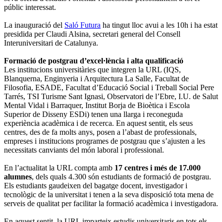
públic interessat.
La inauguració del
Saló Futura
ha tingut lloc avui a les 10h i ha estat
presidida per Claudi Alsina, secretari general del Consell
Interuniversitari de Catalunya.
Formació de postgrau d’excel·lència i alta qualificació
Les institucions universitàries que integren la URL (IQS,
Blanquerna, Enginyeria i Arquitectura La Salle, Facultat de
Filosofia, ESADE, Facultat d’Educació Social i Treball Social Pere
Tarrés, TSI Turisme Sant Ignasi, Observatori de l’Ebre, I.U. de Salut
Mental Vidal i Barraquer, Institut Borja de Bioètica i Escola
Superior de Disseny ESDi) tenen una llarga i reconeguda
experiència acadèmica i de recerca. En aquest sentit, els seus
centres, des de fa molts anys, posen a l’abast de professionals,
empreses i institucions programes de postgrau que s’ajusten a les
necessitats canviants del món laboral i professional.
En l’actualitat la URL compta amb
17 centres i més de 17.000
alumnes
, dels quals 4.300 són estudiants de formació de postgrau.
Els estudiants gaudeixen del bagatge docent, investigador i
tecnològic de la universitat i tenen a la seva disposició tota mena de
serveis de qualitat per facilitar la formació acadèmica i investigadora.
En aquest sentit, la URL imparteix estudis universitaris en tots els