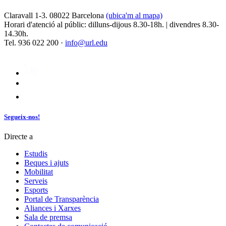
Claravall 1-3. 08022 Barcelona
(ubica'm al mapa)
Horari d'atenció al públic: dilluns-dijous 8.30-18h. | divendres 8.30-
14.30h.
Tel. 936 022 200 ·
info@url.edu
Segueix-nos!
Directe a
Estudis
Beques i ajuts
Mobilitat
Serveis
Esports
Portal de Transparència
Aliances i Xarxes
Sala de premsa