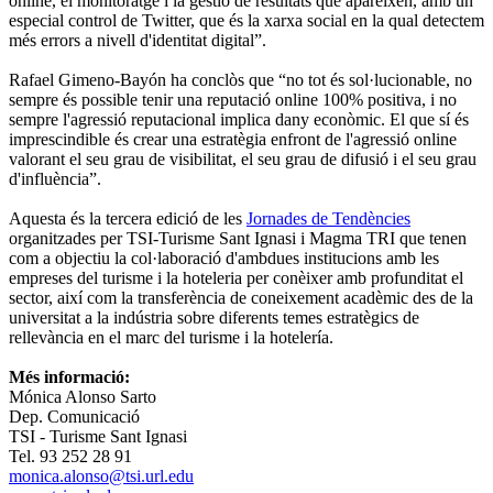
online, el monitoratge i la gestió de resultats que apareixen, amb un
especial control de Twitter, que és la xarxa social en la qual detectem
més errors a nivell d'identitat digital”.
Rafael Gimeno-Bayón ha conclòs que “no tot és sol·lucionable, no
sempre és possible tenir una reputació online 100% positiva, i no
sempre l'agressió reputacional implica dany econòmic. El que sí és
imprescindible és crear una estratègia enfront de l'agressió online
valorant el seu grau de visibilitat, el seu grau de difusió i el seu grau
d'influència”.
Aquesta és la tercera edició de les
Jornades de Tendències
organitzades per TSI-Turisme Sant Ignasi i Magma TRI que tenen
com a objectiu la col·laboració d'ambdues institucions amb les
empreses del turisme i la hoteleria per conèixer amb profunditat el
sector, així com la transferència de coneixement acadèmic des de la
universitat a la indústria sobre diferents temes estratègics de
rellevància en el marc del turisme i la hotelería.
Més informació:
Mónica Alonso Sarto
Dep. Comunicació
TSI - Turisme Sant Ignasi
Tel. 93 252 28 91
monica.alonso@tsi.url.edu