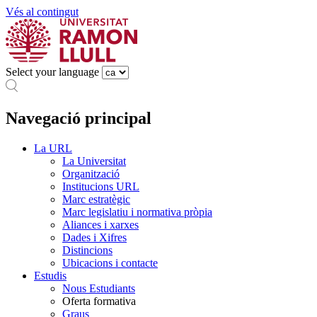
Vés al contingut
Select your language
Navegació principal
La URL
La Universitat
Organització
Institucions URL
Marc estratègic
Marc legislatiu i normativa pròpia
Aliances i xarxes
Dades i Xifres
Distincions
Ubicacions i contacte
Estudis
Nous Estudiants
Oferta formativa
Graus