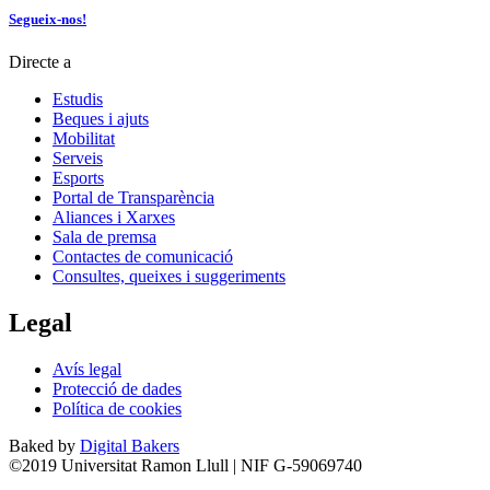
Segueix-nos!
Directe a
Estudis
Beques i ajuts
Mobilitat
Serveis
Esports
Portal de Transparència
Aliances i Xarxes
Sala de premsa
Contactes de comunicació
Consultes, queixes i suggeriments
Legal
Avís legal
Protecció de dades
Política de cookies
Baked by
Digital Bakers
©2019 Universitat Ramon Llull | NIF G-59069740