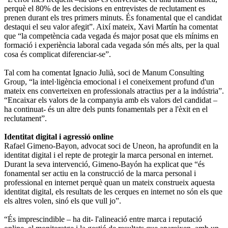
perquè el 80% de les decisions en entrevistes de reclutament es
prenen durant els tres primers minuts. És fonamental que el candidat
destaqui el seu valor afegit”. Així mateix, Xavi Martín ha comentat
que “la competència cada vegada és major posat que els mínims en
formació i experiència laboral cada vegada són més alts, per la qual
cosa és complicat diferenciar-se”.
Tal com ha comentat Ignacio Julià, soci de Manum Consulting
Group, “la intel·ligència emocional i el coneixement profund d'un
mateix ens converteixen en professionals atractius per a la indústria”.
“Encaixar els valors de la companyia amb els valors del candidat –
ha continuat- és un altre dels punts fonamentals per a l'èxit en el
reclutament”.
Identitat digital i agressió online
Rafael Gimeno-Bayon, advocat soci de Uneon, ha aprofundit en la
identitat digital i el repte de protegir la marca personal en internet.
Durant la seva intervenció, Gimeno-Bayón ha explicat que “és
fonamental ser actiu en la construcció de la marca personal i
professional en internet perquè quan un mateix construeix aquesta
identitat digital, els resultats de les cerques en internet no són els que
els altres volen, sinó els que vull jo”.
“És imprescindible – ha dit- l'alineació entre marca i reputació