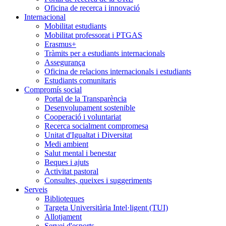
Oficina de recerca i innovació
Internacional
Mobilitat estudiants
Mobilitat professorat i PTGAS
Erasmus+
Tràmits per a estudiants internacionals
Assegurança
Oficina de relacions internacionals i estudiants
Estudiants comunitaris
Compromís social
Portal de la Transparència
Desenvolupament sostenible
Cooperació i voluntariat
Recerca socialment compromesa
Unitat d'Igualtat i Diversitat
Medi ambient
Salut mental i benestar
Beques i ajuts
Activitat pastoral
Consultes, queixes i suggeriments
Serveis
Biblioteques
Targeta Universitària Intel·ligent (TUI)
Allotjament
Servei d'esports