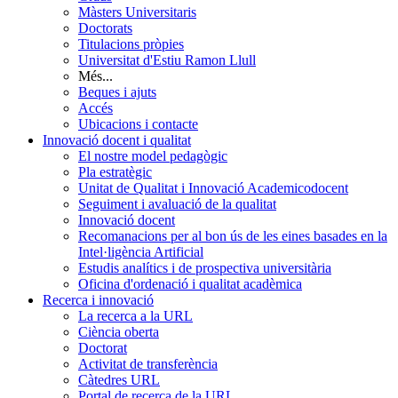
Màsters Universitaris
Doctorats
Titulacions pròpies
Universitat d'Estiu Ramon Llull
Més...
Beques i ajuts
Accés
Ubicacions i contacte
Innovació docent i qualitat
El nostre model pedagògic
Pla estratègic
Unitat de Qualitat i Innovació Academicodocent
Seguiment i avaluació de la qualitat
Innovació docent
Recomanacions per al bon ús de les eines basades en la
Intel·ligència Artificial
Estudis analítics i de prospectiva universitària
Oficina d'ordenació i qualitat acadèmica
Recerca i innovació
La recerca a la URL
Ciència oberta
Doctorat
Activitat de transferència
Càtedres URL
Portal de recerca de la URL