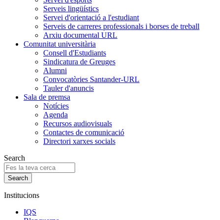
Serveis lingüístics
Servei d'orientació a l'estudiant
Serveis de carreres professionals i borses de treball
Arxiu documental URL
Comunitat universitària
Consell d'Estudiants
Sindicatura de Greuges
Alumni
Convocatòries Santander-URL
Tauler d'anuncis
Sala de premsa
Notícies
Agenda
Recursos audiovisuals
Contactes de comunicació
Directori xarxes socials
Search
Institucions
IQS