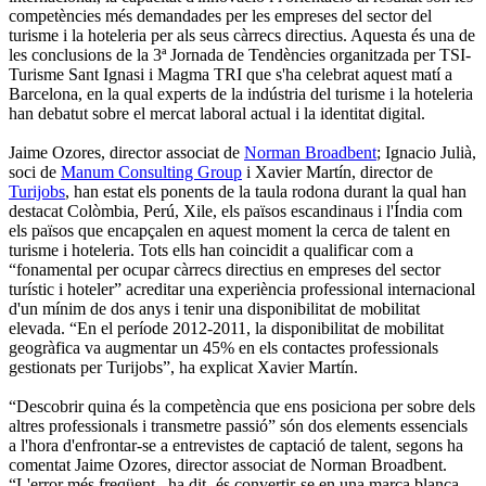
competències més demandades per les empreses del sector del
turisme i la hoteleria per als seus càrrecs directius. Aquesta és una de
les conclusions de la 3ª Jornada de Tendències organitzada per TSI-
Turisme Sant Ignasi i Magma TRI que s'ha celebrat aquest matí a
Barcelona, en la qual experts de la indústria del turisme i la hoteleria
han debatut sobre el mercat laboral actual i la identitat digital.
Jaime Ozores, director associat de
Norman Broadbent
; Ignacio Julià,
soci de
Manum Consulting Group
i Xavier Martín, director de
Turijobs
, han estat els ponents de la taula rodona durant la qual han
destacat Colòmbia, Perú, Xile, els països escandinaus i l'Índia com
els països que encapçalen en aquest moment la cerca de talent en
turisme i hoteleria. Tots ells han coincidit a qualificar com a
“fonamental per ocupar càrrecs directius en empreses del sector
turístic i hoteler” acreditar una experiència professional internacional
d'un mínim de dos anys i tenir una disponibilitat de mobilitat
elevada. “En el període 2012-2011, la disponibilitat de mobilitat
geogràfica va augmentar un 45% en els contactes professionals
gestionats per Turijobs”, ha explicat Xavier Martín.
“Descobrir quina és la competència que ens posiciona per sobre dels
altres professionals i transmetre passió” són dos elements essencials
a l'hora d'enfrontar-se a entrevistes de captació de talent, segons ha
comentat Jaime Ozores, director associat de Norman Broadbent.
“L'error més freqüent –ha dit- és convertir-se en una marca blanca,