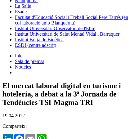
Blanquerna
La Salle
Esade
Facultat d'Educació Social i Treball Social Pere Tarrés (en
col·laboració amb Blanquerna)
Institut Universitari Observatori de l'Ebre
Institut Universitari de Salut Mental Vidal i Barraquer
Institut Borja de Bioètica
ESDI (centre adscrit)
Inici
Sala de premsa
Notícies
El mercat laboral digital en turisme i
hoteleria, a debat a la 3ª Jornada de
Tendències TSI-Magma TRI
19.04.2012
Comparteix:
LinkedIn
Facebook
Email
WhatsApp