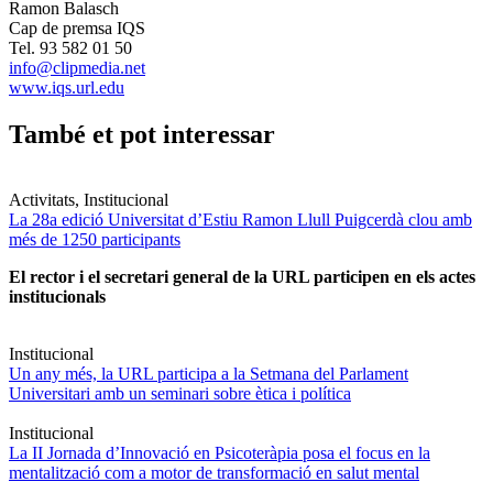
Ramon Balasch
Cap de premsa IQS
Tel. 93 582 01 50
info@clipmedia.net
www.iqs.url.edu
També et pot interessar
Activitats, Institucional
La 28a edició Universitat d’Estiu Ramon Llull Puigcerdà clou amb
més de 1250 participants
El rector i el secretari general de la URL participen en els actes
institucionals
Institucional
Un any més, la URL participa a la Setmana del Parlament
Universitari amb un seminari sobre ètica i política
Institucional
La II Jornada d’Innovació en Psicoteràpia posa el focus en la
mentalització com a motor de transformació en salut mental