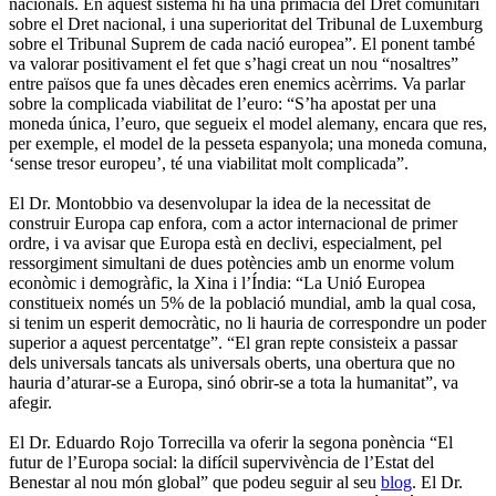
nacionals. En aquest sistema hi ha una primacia del Dret comunitari
sobre el Dret nacional, i una superioritat del Tribunal de Luxemburg
sobre el Tribunal Suprem de cada nació europea”. El ponent també
va valorar positivament el fet que s’hagi creat un nou “nosaltres”
entre països que fa unes dècades eren enemics acèrrims. Va parlar
sobre la complicada viabilitat de l’euro: “S’ha apostat per una
moneda única, l’euro, que segueix el model alemany, encara que res,
per exemple, el model de la pesseta espanyola; una moneda comuna,
‘sense tresor europeu’, té una viabilitat molt complicada”.
El Dr. Montobbio va desenvolupar la idea de la necessitat de
construir Europa cap enfora, com a actor internacional de primer
ordre, i va avisar que Europa està en declivi, especialment, pel
ressorgiment simultani de dues potències amb un enorme volum
econòmic i demogràfic, la Xina i l’Índia: “La Unió Europea
constitueix només un 5% de la població mundial, amb la qual cosa,
si tenim un esperit democràtic, no li hauria de correspondre un poder
superior a aquest percentatge”. “El gran repte consisteix a passar
dels universals tancats als universals oberts, una obertura que no
hauria d’aturar-se a Europa, sinó obrir-se a tota la humanitat”, va
afegir.
El Dr. Eduardo Rojo Torrecilla va oferir la segona ponència “El
futur de l’Europa social: la difícil supervivència de l’Estat del
Benestar al nou món global” que podeu seguir al seu
blog
. El Dr.