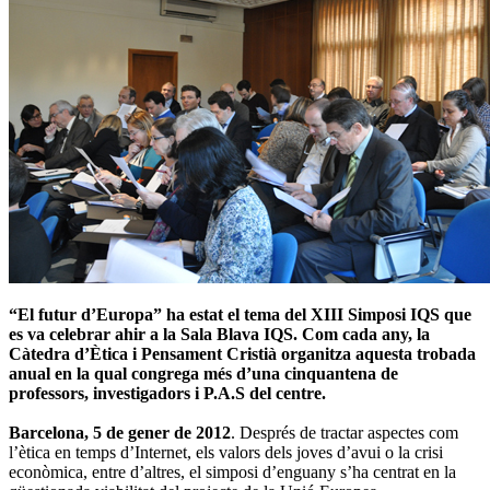
“El futur d’Europa” ha estat el tema del XIII Simposi IQS que
es va celebrar ahir a la Sala Blava IQS. Com cada any, la
Càtedra d’Ètica i Pensament Cristià organitza aquesta trobada
anual en la qual congrega més d’una cinquantena de
professors, investigadors i P.A.S del centre.
Barcelona, 5 de gener de 2012
. Després de tractar aspectes com
l’ètica en temps d’Internet, els valors dels joves d’avui o la crisi
econòmica, entre d’altres, el simposi d’enguany s’ha centrat en la