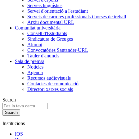
Serveis lingüístics
Servei d'orientació a l'estudiant
Serveis de carreres professionals i borses de treball
Arxiu documental URL
Comunitat universitària
Consell d'Estudiants
Sindicatura de Greuges
Alumni
Convocatòries Santander-URL
Tauler d'anuncis
Sala de premsa
Notícies
Agenda
Recursos audiovisuals
Contactes de comunicació
Directori xarxes socials
Search
Institucions
IQS