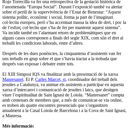
Rojo Torrecilla va fer una retrospectiva de la gestació històrica de
l’anomenada “Europa Social”. Durant l’exposició també va alertar
sobre el perill de la supervivència de l’Estat de Benestar: “Aquest
sistema polític, econòmic i social, forma ja part de l’imaginari
col·lectiu europeu, però s’ha accentuat massa la idea de dret, i poc la
de l’esforç col·lectiu que s’ha de fer per mantenir aquest sistema”.
Va incidir també en l’alarmant retorn de problemàtiques que en
alguns casos corresponen a finals del segle XIX, com són el dret al
treballi les condicions laborals, entre d’altres.
Després de les dues ponències, la cinquantena d’assistents van fer
uns treballs en grup sobre el que s’havia tractat a la trobada que
després van exposar i debatre entre tots.
El XIII Simposi IQS va finalitzar amb la presentació de la xarxa
Manresanet
. El P.
Carles Marcet, sj
, coordinador del treball dels
jesuïtes a Catalunya, va animar els assistents a participar en aquesta
xarxa d’intercanvi i comunicació de jesuïtes i laics, que desitgen
viure l’espiritualitat de Sant Ignasi de Loiola. “Manresanet” compta
amb centenars de membres que, a més de comunicar-se via online,
es troben als quatre encontres presencials que s’organitzen
anualment a la Casal Loiola de Barcelona i a la Cova de Sant Ignasi,
a Manresa.
Més informació: