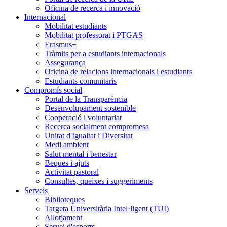
Oficina de recerca i innovació
Internacional
Mobilitat estudiants
Mobilitat professorat i PTGAS
Erasmus+
Tràmits per a estudiants internacionals
Assegurança
Oficina de relacions internacionals i estudiants
Estudiants comunitaris
Compromís social
Portal de la Transparència
Desenvolupament sostenible
Cooperació i voluntariat
Recerca socialment compromesa
Unitat d'Igualtat i Diversitat
Medi ambient
Salut mental i benestar
Beques i ajuts
Activitat pastoral
Consultes, queixes i suggeriments
Serveis
Biblioteques
Targeta Universitària Intel·ligent (TUI)
Allotjament
Servei d'esports