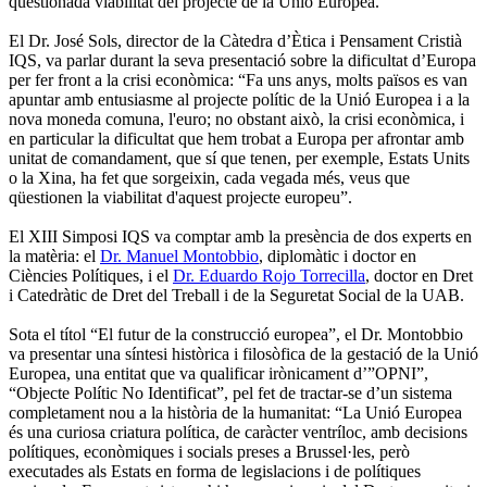
qüestionada viabilitat del projecte de la Unió Europea.
El Dr. José Sols, director de la Càtedra d’Ètica i Pensament Cristià
IQS, va parlar durant la seva presentació sobre la dificultat d’Europa
per fer front a la crisi econòmica: “Fa uns anys, molts països es van
apuntar amb entusiasme al projecte polític de la Unió Europea i a la
nova moneda comuna, l'euro; no obstant això, la crisi econòmica, i
en particular la dificultat que hem trobat a Europa per afrontar amb
unitat de comandament, que sí que tenen, per exemple, Estats Units
o la Xina, ha fet que sorgeixin, cada vegada més, veus que
qüestionen la viabilitat d'aquest projecte europeu”.
El XIII Simposi IQS va comptar amb la presència de dos experts en
la matèria: el
Dr. Manuel Montobbio
, diplomàtic i doctor en
Ciències Polítiques, i el
Dr. Eduardo Rojo Torrecilla
, doctor en Dret
i Catedràtic de Dret del Treball i de la Seguretat Social de la UAB.
Sota el títol “El futur de la construcció europea”, el Dr. Montobbio
va presentar una síntesi històrica i filosòfica de la gestació de la Unió
Europea, una entitat que va qualificar irònicament d’”OPNI”,
“Objecte Polític No Identificat”, pel fet de tractar-se d’un sistema
completament nou a la història de la humanitat: “La Unió Europea
és una curiosa criatura política, de caràcter ventríloc, amb decisions
polítiques, econòmiques i socials preses a Brussel·les, però
executades als Estats en forma de legislacions i de polítiques