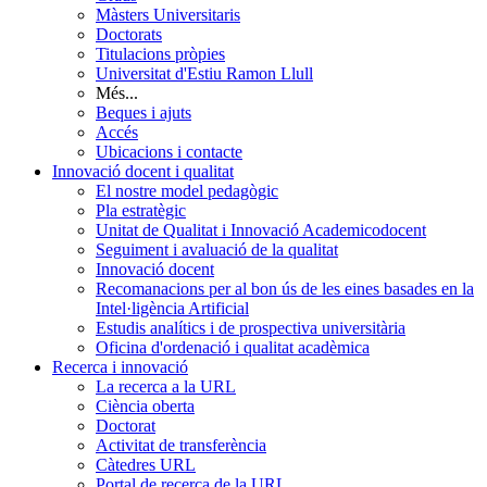
Màsters Universitaris
Doctorats
Titulacions pròpies
Universitat d'Estiu Ramon Llull
Més...
Beques i ajuts
Accés
Ubicacions i contacte
Innovació docent i qualitat
El nostre model pedagògic
Pla estratègic
Unitat de Qualitat i Innovació Academicodocent
Seguiment i avaluació de la qualitat
Innovació docent
Recomanacions per al bon ús de les eines basades en la
Intel·ligència Artificial
Estudis analítics i de prospectiva universitària
Oficina d'ordenació i qualitat acadèmica
Recerca i innovació
La recerca a la URL
Ciència oberta
Doctorat
Activitat de transferència
Càtedres URL
Portal de recerca de la URL