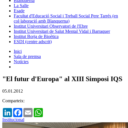
Blanquerna
La Salle
Esade
Facultat d'Educació Social i Treball Social Pere Tarrés (en
col·laboració amb Blanquerna)
Institut Universitari Observatori de l'Ebre
Institut Universitari de Salut Mental Vidal i Barraquer
Institut Borja de Bioètica
ESDI (centre adscrit)
Inici
Sala de premsa
Notícies
"El futur d'Europa" al XIII Simposi IQS
05.01.2012
Comparteix:
LinkedIn
Facebook
Email
WhatsApp
Institucional