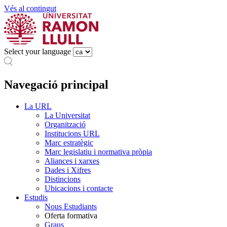
Vés al contingut
Select your language
Navegació principal
La URL
La Universitat
Organització
Institucions URL
Marc estratègic
Marc legislatiu i normativa pròpia
Aliances i xarxes
Dades i Xifres
Distincions
Ubicacions i contacte
Estudis
Nous Estudiants
Oferta formativa
Graus