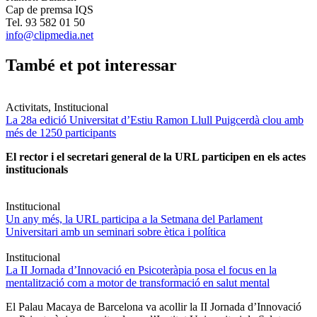
Cap de premsa IQS
Tel. 93 582 01 50
info@clipmedia.net
També et pot interessar
Activitats, Institucional
La 28a edició Universitat d’Estiu Ramon Llull Puigcerdà clou amb
més de 1250 participants
El rector i el secretari general de la URL participen en els actes
institucionals
Institucional
Un any més, la URL participa a la Setmana del Parlament
Universitari amb un seminari sobre ètica i política
Institucional
La II Jornada d’Innovació en Psicoteràpia posa el focus en la
mentalització com a motor de transformació en salut mental
El Palau Macaya de Barcelona va acollir la II Jornada d’Innovació