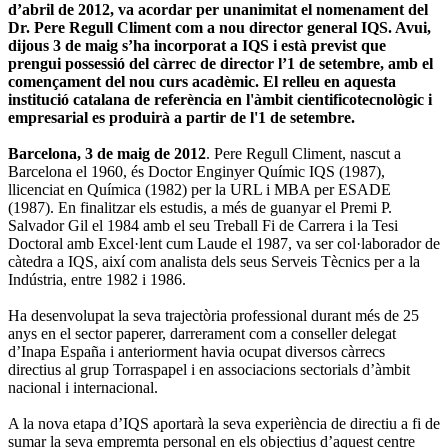
d’abril de 2012, va acordar per unanimitat el nomenament del
Dr. Pere Regull Climent com a nou director general IQS. Avui,
dijous 3 de maig s’ha incorporat a IQS i està previst que
prengui possessió del càrrec de director l’1 de setembre, amb el
començament del nou curs acadèmic. El relleu en aquesta
institució catalana de referència en l'àmbit cientificotecnològic i
empresarial es produirà a partir de l'1 de setembre.
Barcelona, 3 de maig de 2012
. Pere Regull Climent, nascut a
Barcelona el 1960, és Doctor Enginyer Químic IQS (1987),
llicenciat en Química (1982) per la URL i MBA per ESADE
(1987). En finalitzar els estudis, a més de guanyar el Premi P.
Salvador Gil el 1984 amb el seu Treball Fi de Carrera i la Tesi
Doctoral amb Excel·lent cum Laude el 1987, va ser col·laborador de
càtedra a IQS, així com analista dels seus Serveis Tècnics per a la
Indústria, entre 1982 i 1986.
Ha desenvolupat la seva trajectòria professional durant més de 25
anys en el sector paperer, darrerament com a conseller delegat
d’Inapa España i anteriorment havia ocupat diversos càrrecs
directius al grup Torraspapel i en associacions sectorials d’àmbit
nacional i internacional.
A la nova etapa d’IQS aportarà la seva experiència de directiu a fi de
sumar la seva empremta personal en els objectius d’aquest centre