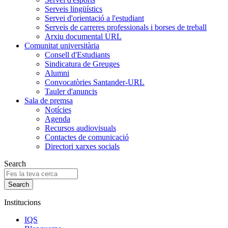
Serveis lingüístics
Servei d'orientació a l'estudiant
Serveis de carreres professionals i borses de treball
Arxiu documental URL
Comunitat universitària
Consell d'Estudiants
Sindicatura de Greuges
Alumni
Convocatòries Santander-URL
Tauler d'anuncis
Sala de premsa
Notícies
Agenda
Recursos audiovisuals
Contactes de comunicació
Directori xarxes socials
Search
Institucions
IQS