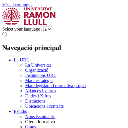
Vés al contingut
Select your language
Navegació principal
La URL
La Universitat
Organització
Institucions URL
Marc estratègic
Marc legislatiu i normativa pròpia
Aliances i xarxes
Dades i Xifres
Distincions
Ubicacions i contacte
Estudis
Nous Estudiants
Oferta formativa
Graus