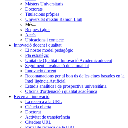
Màsters Universitaris
Doctorats
Titulacions pròpies
Universitat d'Estiu Ramon Llull
Més...
Beques i ajuts
Accés
Ubicacions i contacte
Innovació docent i qualitat
El nostre model pedagògic
Pla estratègic
Unitat de Qualitat i Innovació Academicodocent
Seguiment i avaluació de la qualitat
Innovació docent
Recomanacions per al bon ús de les eines basades en la
Intel·ligència Artificial
Estudis analítics i de prospectiva universitària
Oficina d'ordenació i qualitat acadèmica
Recerca i innovació
La recerca a la URL
Ciència oberta
Doctorat
Activitat de transferència
Càtedres URL
Portal de recerca de la URL