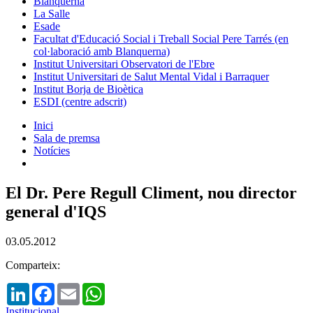
Blanquerna
La Salle
Esade
Facultat d'Educació Social i Treball Social Pere Tarrés (en
col·laboració amb Blanquerna)
Institut Universitari Observatori de l'Ebre
Institut Universitari de Salut Mental Vidal i Barraquer
Institut Borja de Bioètica
ESDI (centre adscrit)
Inici
Sala de premsa
Notícies
El Dr. Pere Regull Climent, nou director
general d'IQS
03.05.2012
Comparteix:
LinkedIn
Facebook
Email
WhatsApp
Institucional