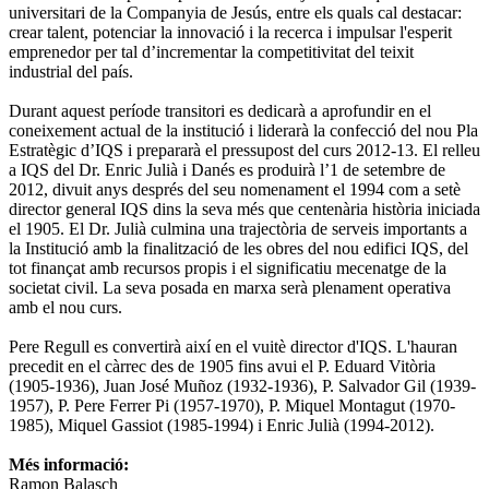
universitari de la Companyia de Jesús, entre els quals cal destacar:
crear talent, potenciar la innovació i la recerca i impulsar l'esperit
emprenedor per tal d’incrementar la competitivitat del teixit
industrial del país.
Durant aquest període transitori es dedicarà a aprofundir en el
coneixement actual de la institució i liderarà la confecció del nou Pla
Estratègic d’IQS i prepararà el pressupost del curs 2012-13. El relleu
a IQS del Dr. Enric Julià i Danés es produirà l’1 de setembre de
2012, divuit anys després del seu nomenament el 1994 com a setè
director general IQS dins la seva més que centenària història iniciada
el 1905. El Dr. Julià culmina una trajectòria de serveis importants a
la Institució amb la finalització de les obres del nou edifici IQS, del
tot finançat amb recursos propis i el significatiu mecenatge de la
societat civil. La seva posada en marxa serà plenament operativa
amb el nou curs.
Pere Regull es convertirà així en el vuitè director d'IQS. L'hauran
precedit en el càrrec des de 1905 fins avui el P. Eduard Vitòria
(1905-1936), Juan José Muñoz (1932-1936), P. Salvador Gil (1939-
1957), P. Pere Ferrer Pi (1957-1970), P. Miquel Montagut (1970-
1985), Miquel Gassiot (1985-1994) i Enric Julià (1994-2012).
Més informació:
Ramon Balasch