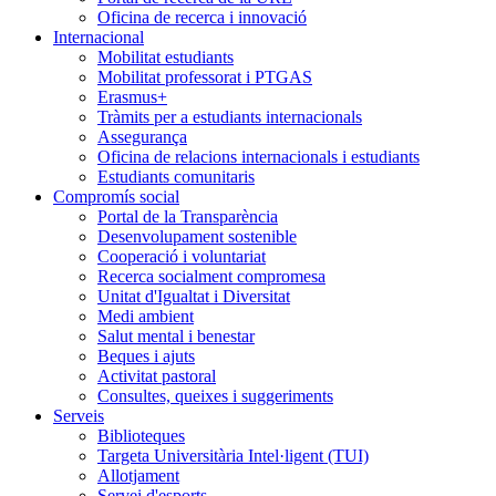
Oficina de recerca i innovació
Internacional
Mobilitat estudiants
Mobilitat professorat i PTGAS
Erasmus+
Tràmits per a estudiants internacionals
Assegurança
Oficina de relacions internacionals i estudiants
Estudiants comunitaris
Compromís social
Portal de la Transparència
Desenvolupament sostenible
Cooperació i voluntariat
Recerca socialment compromesa
Unitat d'Igualtat i Diversitat
Medi ambient
Salut mental i benestar
Beques i ajuts
Activitat pastoral
Consultes, queixes i suggeriments
Serveis
Biblioteques
Targeta Universitària Intel·ligent (TUI)
Allotjament
Servei d'esports