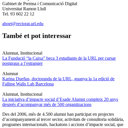
Gabinet de Premsa i Comunicació Digital
Universitat Ramon Llull
Tel. 93 602 22 12
aboet@rectorat.url.edu
També et pot interessar
Alumnat, Institucional
La Fundació “la Caixa” beca 3 estudiants de la URL per cursar
postgraus a l’estranger
Alumnat
Karina Dueñas, doctoranda de la URL, guanya la 1a edició de
Falling Walls Lab Barcelona
Alumnat, Institucional
La iniciativa d’impacte social d’Esade Alumni compleix 20 anys
després d’acompanyar més de 500 organitzacions
Des del 2006, més de 4.500 alumni han participat en projectes
d’acompanyament al tercer sector, activitats de consultoria solidària,
programes internacionals, hackatons i accions d’impacte social, que