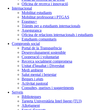
Oficina de recerca i innovació
Internacional
Mobilitat estudiants
Mobilitat professorat i PTGAS
Erasmus+
Tràmits per a estudiants internacionals
Assegurança
Oficina de relacions internacionals i estudiants
Estudiants comunitaris
Compromís social
Portal de la Transparència
Desenvolupament sostenible
Cooperació i voluntariat
Recerca socialment compromesa
Unitat d'Igualtat i Diversitat
Medi ambient
Salut mental i benestar
Beques i ajuts
Activitat pastoral
Consultes, queixes i suggeriments
Serveis
Biblioteques
Targeta Universitària Intel·ligent (TUI)
Allotjament
Servei d'esports