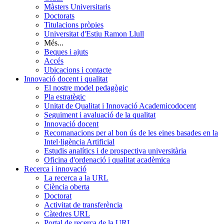
Màsters Universitaris
Doctorats
Titulacions pròpies
Universitat d'Estiu Ramon Llull
Més...
Beques i ajuts
Accés
Ubicacions i contacte
Innovació docent i qualitat
El nostre model pedagògic
Pla estratègic
Unitat de Qualitat i Innovació Academicodocent
Seguiment i avaluació de la qualitat
Innovació docent
Recomanacions per al bon ús de les eines basades en la
Intel·ligència Artificial
Estudis analítics i de prospectiva universitària
Oficina d'ordenació i qualitat acadèmica
Recerca i innovació
La recerca a la URL
Ciència oberta
Doctorat
Activitat de transferència
Càtedres URL
Portal de recerca de la URL