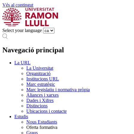
Vés al contingut
Select your language
Navegació principal
La URL
La Universitat
Organització
Institucions URL
Marc estratègic
Marc legislatiu i normativa pròpia
Aliances i xarxes
Dades i Xifres
Distincions
Ubicacions i contacte
Estudis
Nous Estudiants
Oferta formativa
Graus