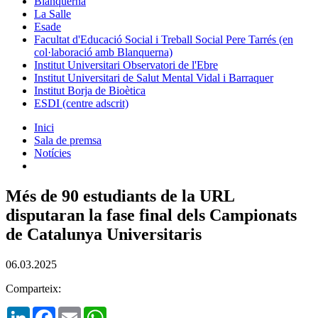
Blanquerna
La Salle
Esade
Facultat d'Educació Social i Treball Social Pere Tarrés (en
col·laboració amb Blanquerna)
Institut Universitari Observatori de l'Ebre
Institut Universitari de Salut Mental Vidal i Barraquer
Institut Borja de Bioètica
ESDI (centre adscrit)
Inici
Sala de premsa
Notícies
Més de 90 estudiants de la URL
disputaran la fase final dels Campionats
de Catalunya Universitaris
06.03.2025
Comparteix:
LinkedIn
Facebook
Email
WhatsApp