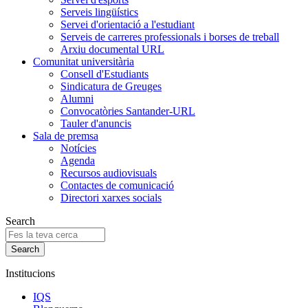
Serveis lingüístics
Servei d'orientació a l'estudiant
Serveis de carreres professionals i borses de treball
Arxiu documental URL
Comunitat universitària
Consell d'Estudiants
Sindicatura de Greuges
Alumni
Convocatòries Santander-URL
Tauler d'anuncis
Sala de premsa
Notícies
Agenda
Recursos audiovisuals
Contactes de comunicació
Directori xarxes socials
Search
Institucions
IQS