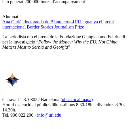
han generat 200.000 hores d’acompanyament
Alumnat
Ana Ćurić, doctoranda de Blanquerna-URL, guanya el premi
internacional Border Stories Journalism Prize
La periodista rep el premi de la Fondazione Giangiacomo Feltrinelli
per la investigació “
Follow the Money: Why the EU, Not China,
Matters Most to Serbia and Georgia
”
Claravall 1-3. 08022 Barcelona
(ubica'm al mapa)
Horari d'atenció al públic: dilluns-dijous 8.30-18h. | divendres 8.30-
14.30h.
Tel. 936 022 200 ·
info@url.edu