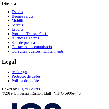
Directe a
Estudis
Beques i ajuts
Mobilitat
Serveis
Esports
Portal de Transparència
Aliances i Xarxes
Sala de premsa
Contactes de comunicació
Consultes, queixes i suggeriments
Legal
Avís legal
Protecció de dades
Política de cookies
Baked by
Digital Bakers
©2019 Universitat Ramon Llull | NIF G-59069740