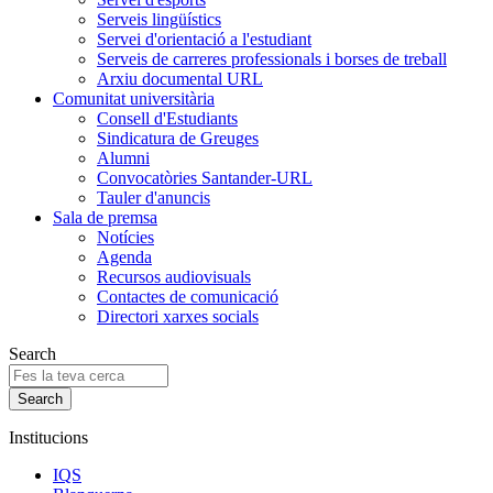
Serveis lingüístics
Servei d'orientació a l'estudiant
Serveis de carreres professionals i borses de treball
Arxiu documental URL
Comunitat universitària
Consell d'Estudiants
Sindicatura de Greuges
Alumni
Convocatòries Santander-URL
Tauler d'anuncis
Sala de premsa
Notícies
Agenda
Recursos audiovisuals
Contactes de comunicació
Directori xarxes socials
Search
Institucions
IQS