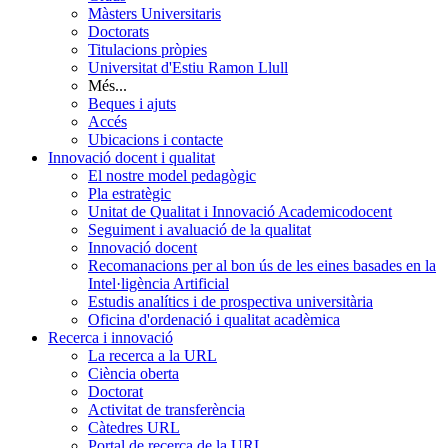
Màsters Universitaris
Doctorats
Titulacions pròpies
Universitat d'Estiu Ramon Llull
Més...
Beques i ajuts
Accés
Ubicacions i contacte
Innovació docent i qualitat
El nostre model pedagògic
Pla estratègic
Unitat de Qualitat i Innovació Academicodocent
Seguiment i avaluació de la qualitat
Innovació docent
Recomanacions per al bon ús de les eines basades en la
Intel·ligència Artificial
Estudis analítics i de prospectiva universitària
Oficina d'ordenació i qualitat acadèmica
Recerca i innovació
La recerca a la URL
Ciència oberta
Doctorat
Activitat de transferència
Càtedres URL
Portal de recerca de la URL