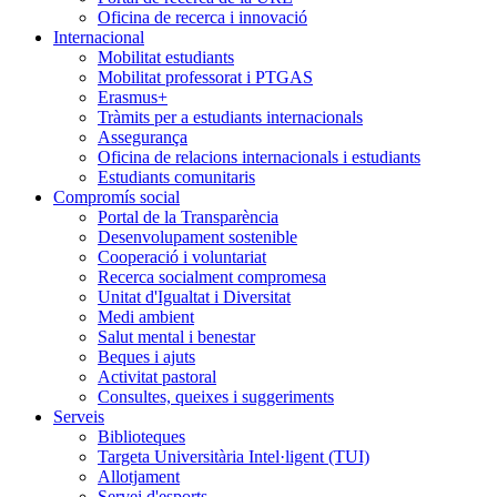
Oficina de recerca i innovació
Internacional
Mobilitat estudiants
Mobilitat professorat i PTGAS
Erasmus+
Tràmits per a estudiants internacionals
Assegurança
Oficina de relacions internacionals i estudiants
Estudiants comunitaris
Compromís social
Portal de la Transparència
Desenvolupament sostenible
Cooperació i voluntariat
Recerca socialment compromesa
Unitat d'Igualtat i Diversitat
Medi ambient
Salut mental i benestar
Beques i ajuts
Activitat pastoral
Consultes, queixes i suggeriments
Serveis
Biblioteques
Targeta Universitària Intel·ligent (TUI)
Allotjament
Servei d'esports