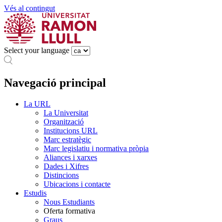
Vés al contingut
Select your language
Navegació principal
La URL
La Universitat
Organització
Institucions URL
Marc estratègic
Marc legislatiu i normativa pròpia
Aliances i xarxes
Dades i Xifres
Distincions
Ubicacions i contacte
Estudis
Nous Estudiants
Oferta formativa
Graus