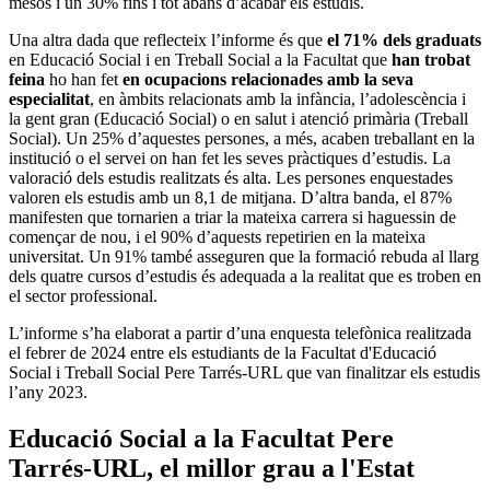
mesos i un 30% fins i tot abans d’acabar els estudis.
Una altra dada que reflecteix l’informe és que
el 71% dels graduats
en Educació Social i en Treball Social a la Facultat que
han trobat
feina
ho han fet
en ocupacions relacionades amb la seva
especialitat
, en àmbits relacionats amb la infància, l’adolescència i
la gent gran (Educació Social) o en salut i atenció primària (Treball
Social). Un 25% d’aquestes persones, a més, acaben treballant en la
institució o el servei on han fet les seves pràctiques d’estudis. La
valoració dels estudis realitzats és alta. Les persones enquestades
valoren els estudis amb un 8,1 de mitjana. D’altra banda, el 87%
manifesten que tornarien a triar la mateixa carrera si haguessin de
començar de nou, i el 90% d’aquests repetirien en la mateixa
universitat. Un 91% també asseguren que la formació rebuda al llarg
dels quatre cursos d’estudis és adequada a la realitat que es troben en
el sector professional.
L’informe s’ha elaborat a partir d’una enquesta telefònica realitzada
el febrer de 2024 entre els estudiants de la Facultat d'Educació
Social i Treball Social Pere Tarrés-URL que van finalitzar els estudis
l’any 2023.
Educació Social a la Facultat Pere
Tarrés-URL, el millor grau a l'Estat