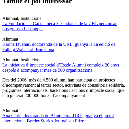
També et pot interessar
Alumnat, Institucional
La Fundació “la Caixa” beca 3 estudiants de la URL per cursar
postgraus a l’estranger
Alumnat
Karina Dueñas, doctoranda de la URL, guanya la 1a edició de
Falling Walls Lab Barcelona
Alumnat, Institucional
La iniciativa d’impacte social d’Esade Alumni compleix 20 anys
després d’acompanyar més de 500 organitzacions
Des del 2006, més de 4.500 alumni han participat en projectes
d’acompanyament al tercer sector, activitats de consultoria solidària,
programes internacionals, hackatons i accions d’impacte social, que
han generat 200.000 hores d’acompanyament
Alumnat
Ana Ćurić, doctoranda de Blanquerna-URL, guanya el premi
internacional Border Stories Journalism Prize