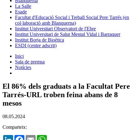
Blanquerna
La Salle
Esade
Facultat d'Educació Social i Treball Social Pere Tarrés (en
col·laboració amb Blanquerna)
Institut Universitari Observatori de l'Ebre
Institut Universitari de Salut Mental Vidal i Barraquer
Institut Borja de Bioètica
ESDI (centre adscrit)
Inici
Sala de premsa
Notícies
El 86% dels graduats a la Facultat Pere
Tarrés-URL troben feina abans de 8
mesos
08.05.2024
Comparteix:
LinkedIn
Facebook
Email
WhatsApp