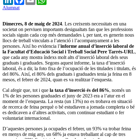
Alumnat
Dimecres, 8 de maig de 2024
. Les creixents necessitats en una
societat on perviuen importants desigualtats fan que les professions
socials siguin cada cop més demandades i, per tant, es generin nous
llocs de treball vinculats a l’atenció i l’acompanyament a les
persones. Així ho evidencia l’
informe anual d’inserció laboral de
la Facultat d’Educació Social i Treball Social Pere Tarrés-URL
,
que cada any mostra índexs molt alts d’inserció laboral dels seus
graduats i graduades. Segons aquest informe, la taxa d’inserció
laboral, és a dir, la foto fixa de l’ocupació de les titulades i titulats, és
del 86%. Així, el 86% dels graduats i graduades tenia ja feina en 8
mesos, el febrer de 2024, quan es va realitzar l’enquesta.
Cal afegir que, tot i que
la taxa d’inserció és del 86%
, només un
1% de les persones graduades el juny de 2023 era a l’atur en el
moment de l’enquesta. La resta (un 13%) no es trobava en situació
de recerca de feina perquè o bé estudiaven a jornada complerta o bé
es dedicaven a d’altres activitats, com continuar estudiant o fer
voluntariat internacional.
D’aquestes persones ja ocupades el febrer, un 93% va trobar feina
en menys de mig any, un 68% ja estava treballant al cap de tres