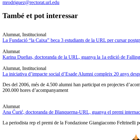
mrodriguez@rectorat.url.edu
També et pot interessar
Alumnat, Institucional
La Fundació “la Caixa” beca 3 estudiants de la URL per cursar postgra
Alumnat
Karina Dueñas, doctoranda de la URL, guanya la 1a edició de Fallin
Alumnat, Institucional
La iniciativa d’impacte social d’Esade Alumni compleix 20 anys des
Des del 2006, més de 4.500 alumni han participat en projectes d’acompa
200.000 hores d’acompanyament
Alumnat
Ana Ćurić, doctoranda de Blanquerna-URL, guanya el premi internaci
La periodista rep el premi de la Fondazione Giangiacomo Feltrinelli pe