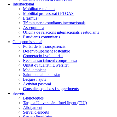
Internacional
Mobilitat estudiants
Mobilitat professorat i PTGAS
Erasmus+
Tràmits per a estudiants internacionals
Assegurança
Oficina de relacions internacionals i estudiants
Estudiants comunitaris
Compromís social
Portal de la Transparència
Desenvolupament sostenible
Cooperació i voluntariat
Recerca socialment compromesa
Unitat d'Igualtat i Diversitat
Medi ambient
Salut mental i benestar
Beques i ajuts
Activitat pastoral
Consultes, queixes i suggeriments
Serveis
Biblioteques
Targeta Universitària Intel·ligent (TUI)
Allotjament
Servei d'esports
Serveis lingüístics