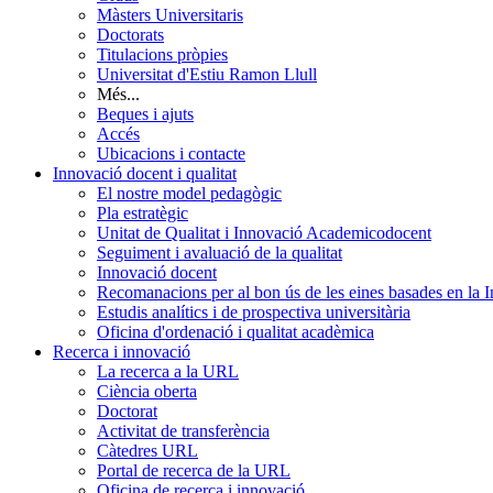
Màsters Universitaris
Doctorats
Titulacions pròpies
Universitat d'Estiu Ramon Llull
Més...
Beques i ajuts
Accés
Ubicacions i contacte
Innovació docent i qualitat
El nostre model pedagògic
Pla estratègic
Unitat de Qualitat i Innovació Academicodocent
Seguiment i avaluació de la qualitat
Innovació docent
Recomanacions per al bon ús de les eines basades en la Int
Estudis analítics i de prospectiva universitària
Oficina d'ordenació i qualitat acadèmica
Recerca i innovació
La recerca a la URL
Ciència oberta
Doctorat
Activitat de transferència
Càtedres URL
Portal de recerca de la URL
Oficina de recerca i innovació