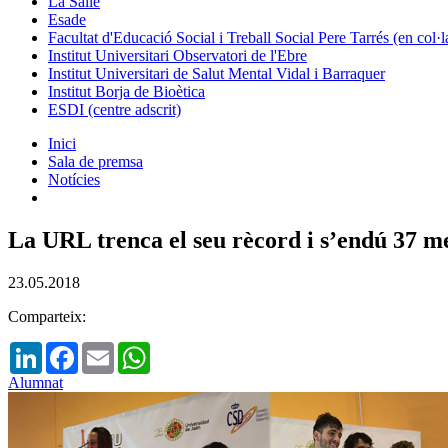
La Salle
Esade
Facultat d'Educació Social i Treball Social Pere Tarrés (en col
Institut Universitari Observatori de l'Ebre
Institut Universitari de Salut Mental Vidal i Barraquer
Institut Borja de Bioètica
ESDI (centre adscrit)
Inici
Sala de premsa
Notícies
La URL trenca el seu rècord i s’endú 37 m
23.05.2018
Comparteix:
LinkedIn
Facebook
Email
WhatsApp
Alumnat