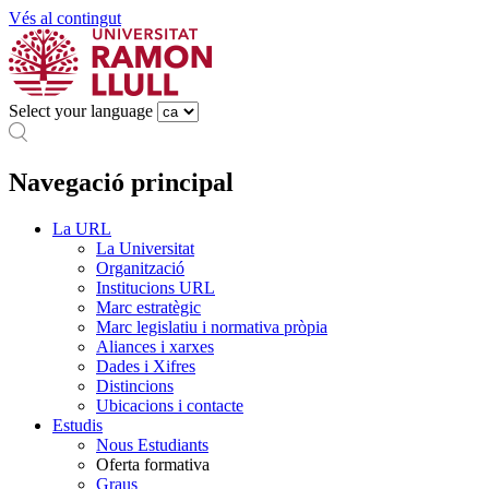
Vés al contingut
Select your language
Navegació principal
La URL
La Universitat
Organització
Institucions URL
Marc estratègic
Marc legislatiu i normativa pròpia
Aliances i xarxes
Dades i Xifres
Distincions
Ubicacions i contacte
Estudis
Nous Estudiants
Oferta formativa
Graus