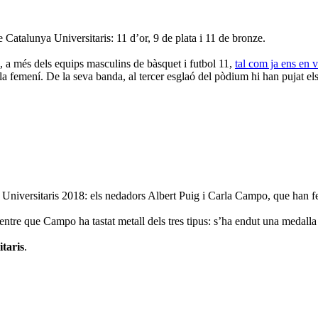
Catalunya Universitaris: 11 d’or, 9 de plata i 11 de bronze.
me, a més dels equips masculins de bàsquet i futbol 11,
tal com ja ens en 
sala femení. De la seva banda, al tercer esglaó del pòdium hi han pujat el
iversitaris 2018: els nedadors Albert Puig i Carla Campo, que han fet 
ntre que Campo ha tastat metall dels tres tipus: s’ha endut una medalla d
taris
.