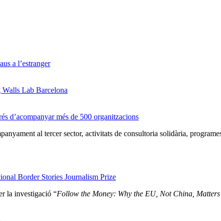
us a l’estranger
g Walls Lab Barcelona
prés d’acompanyar més de 500 organitzacions
nyament al tercer sector, activitats de consultoria solidària, programe
onal Border Stories Journalism Prize
r la investigació “
Follow the Money: Why the EU, Not China, Matters