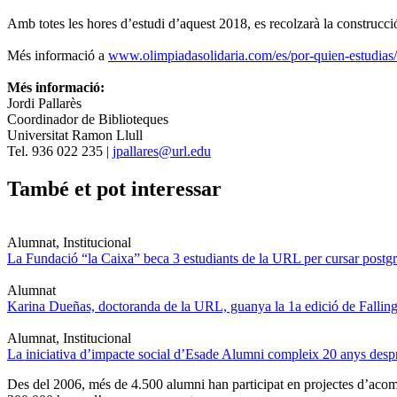
Amb totes les hores d’estudi d’aquest 2018, es recolzarà la construcció
Més informació a
www.olimpiadasolidaria.com/es/por-quien-estudias/
Més informació:
Jordi Pallarès
Coordinador de Biblioteques
Universitat Ramon Llull
Tel. 936 022 235 |
jpallares@url.edu
També et pot interessar
Alumnat, Institucional
La Fundació “la Caixa” beca 3 estudiants de la URL per cursar postgra
Alumnat
Karina Dueñas, doctoranda de la URL, guanya la 1a edició de Fallin
Alumnat, Institucional
La iniciativa d’impacte social d’Esade Alumni compleix 20 anys des
Des del 2006, més de 4.500 alumni han participat en projectes d’acompa