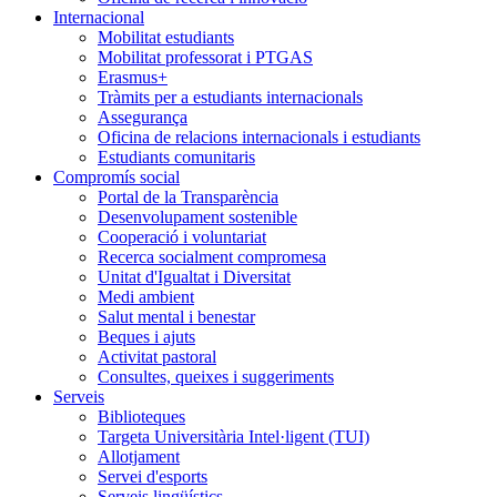
Internacional
Mobilitat estudiants
Mobilitat professorat i PTGAS
Erasmus+
Tràmits per a estudiants internacionals
Assegurança
Oficina de relacions internacionals i estudiants
Estudiants comunitaris
Compromís social
Portal de la Transparència
Desenvolupament sostenible
Cooperació i voluntariat
Recerca socialment compromesa
Unitat d'Igualtat i Diversitat
Medi ambient
Salut mental i benestar
Beques i ajuts
Activitat pastoral
Consultes, queixes i suggeriments
Serveis
Biblioteques
Targeta Universitària Intel·ligent (TUI)
Allotjament
Servei d'esports
Serveis lingüístics