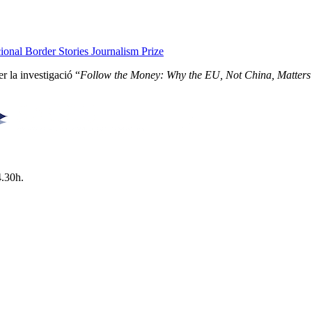
onal Border Stories Journalism Prize
r la investigació “
Follow the Money: Why the EU, Not China, Matters
4.30h.