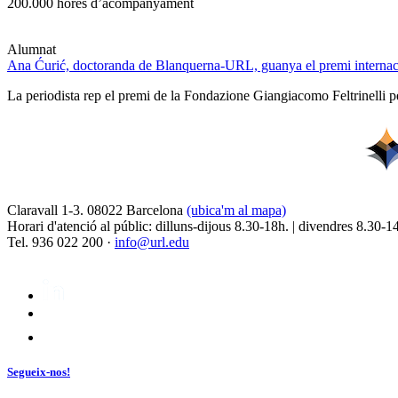
200.000 hores d’acompanyament
Alumnat
Ana Ćurić, doctoranda de Blanquerna-URL, guanya el premi internaci
La periodista rep el premi de la Fondazione Giangiacomo Feltrinelli pe
Claravall 1-3. 08022 Barcelona
(ubica'm al mapa)
Horari d'atenció al públic: dilluns-dijous 8.30-18h. | divendres 8.30-1
Tel. 936 022 200 ·
info@url.edu
Segueix-nos!