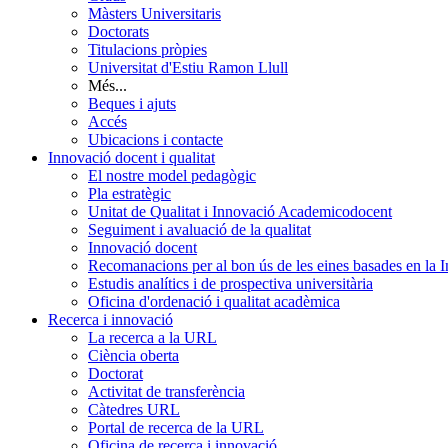
Màsters Universitaris
Doctorats
Titulacions pròpies
Universitat d'Estiu Ramon Llull
Més...
Beques i ajuts
Accés
Ubicacions i contacte
Innovació docent i qualitat
El nostre model pedagògic
Pla estratègic
Unitat de Qualitat i Innovació Academicodocent
Seguiment i avaluació de la qualitat
Innovació docent
Recomanacions per al bon ús de les eines basades en la Int
Estudis analítics i de prospectiva universitària
Oficina d'ordenació i qualitat acadèmica
Recerca i innovació
La recerca a la URL
Ciència oberta
Doctorat
Activitat de transferència
Càtedres URL
Portal de recerca de la URL
Oficina de recerca i innovació