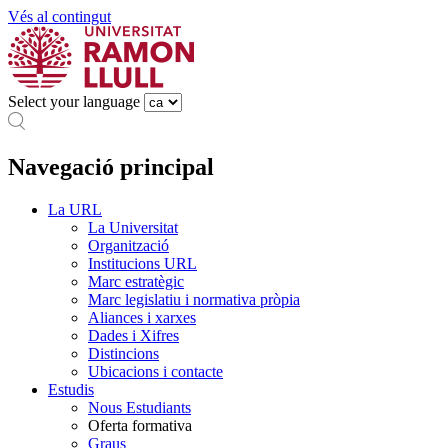
Vés al contingut
Select your language
Navegació principal
La URL
La Universitat
Organització
Institucions URL
Marc estratègic
Marc legislatiu i normativa pròpia
Aliances i xarxes
Dades i Xifres
Distincions
Ubicacions i contacte
Estudis
Nous Estudiants
Oferta formativa
Graus