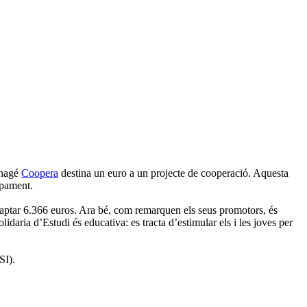
enagé
Coopera
destina un euro a un projecte de cooperació. Aquesta
upament.
captar 6.366 euros. Ara bé, com remarquen els seus promotors, és
idaria d’Estudi és educativa: es tracta d’estimular els i les joves per
SI).