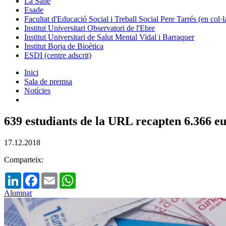
La Salle
Esade
Facultat d'Educació Social i Treball Social Pere Tarrés (en col
Institut Universitari Observatori de l'Ebre
Institut Universitari de Salut Mental Vidal i Barraquer
Institut Borja de Bioètica
ESDI (centre adscrit)
Inici
Sala de premsa
Notícies
639 estudiants de la URL recapten 6.366 eur
17.12.2018
Comparteix:
LinkedIn
Facebook
Email
WhatsApp
Alumnat