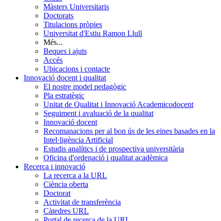
Màsters Universitaris
Doctorats
Titulacions pròpies
Universitat d'Estiu Ramon Llull
Més...
Beques i ajuts
Accés
Ubicacions i contacte
Innovació docent i qualitat
El nostre model pedagògic
Pla estratègic
Unitat de Qualitat i Innovació Academicodocent
Seguiment i avaluació de la qualitat
Innovació docent
Recomanacions per al bon ús de les eines basades en la
Intel·ligència Artificial
Estudis analítics i de prospectiva universitària
Oficina d'ordenació i qualitat acadèmica
Recerca i innovació
La recerca a la URL
Ciència oberta
Doctorat
Activitat de transferència
Càtedres URL
Portal de recerca de la URL