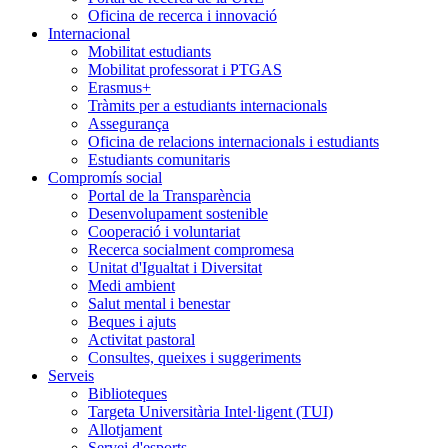
Oficina de recerca i innovació
Internacional
Mobilitat estudiants
Mobilitat professorat i PTGAS
Erasmus+
Tràmits per a estudiants internacionals
Assegurança
Oficina de relacions internacionals i estudiants
Estudiants comunitaris
Compromís social
Portal de la Transparència
Desenvolupament sostenible
Cooperació i voluntariat
Recerca socialment compromesa
Unitat d'Igualtat i Diversitat
Medi ambient
Salut mental i benestar
Beques i ajuts
Activitat pastoral
Consultes, queixes i suggeriments
Serveis
Biblioteques
Targeta Universitària Intel·ligent (TUI)
Allotjament
Servei d'esports