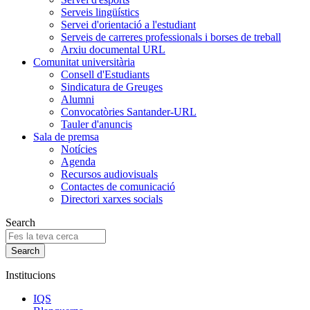
Serveis lingüístics
Servei d'orientació a l'estudiant
Serveis de carreres professionals i borses de treball
Arxiu documental URL
Comunitat universitària
Consell d'Estudiants
Sindicatura de Greuges
Alumni
Convocatòries Santander-URL
Tauler d'anuncis
Sala de premsa
Notícies
Agenda
Recursos audiovisuals
Contactes de comunicació
Directori xarxes socials
Search
Institucions
IQS