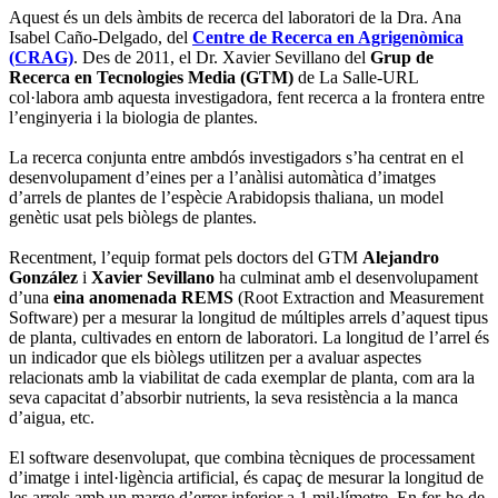
Aquest és un dels àmbits de recerca del laboratori de la Dra. Ana
Isabel Caño-Delgado, del
Centre de Recerca en Agrigenòmica
(CRAG)
. Des de 2011, el Dr. Xavier Sevillano del
Grup de
Recerca en Tecnologies Media (GTM)
de La Salle-URL
col·labora amb aquesta investigadora, fent recerca a la frontera entre
l’enginyeria i la biologia de plantes.
La recerca conjunta entre ambdós investigadors s’ha centrat en el
desenvolupament d’eines per a l’anàlisi automàtica d’imatges
d’arrels de plantes de l’espècie Arabidopsis thaliana, un model
genètic usat pels biòlegs de plantes.
Recentment, l’equip format pels doctors del GTM
Alejandro
González
i
Xavier Sevillano
ha culminat amb el desenvolupament
d’una
eina anomenada REMS
(Root Extraction and Measurement
Software) per a mesurar la longitud de múltiples arrels d’aquest tipus
de planta, cultivades en entorn de laboratori. La longitud de l’arrel és
un indicador que els biòlegs utilitzen per a avaluar aspectes
relacionats amb la viabilitat de cada exemplar de planta, com ara la
seva capacitat d’absorbir nutrients, la seva resistència a la manca
d’aigua, etc.
El software desenvolupat, que combina tècniques de processament
d’imatge i intel·ligència artificial, és capaç de mesurar la longitud de
les arrels amb un marge d’error inferior a 1 mil·límetre. En fer-ho de