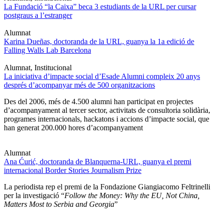
La Fundació “la Caixa” beca 3 estudiants de la URL per cursar
postgraus a l’estranger
Alumnat
Karina Dueñas, doctoranda de la URL, guanya la 1a edició de
Falling Walls Lab Barcelona
Alumnat, Institucional
La iniciativa d’impacte social d’Esade Alumni compleix 20 anys
després d’acompanyar més de 500 organitzacions
Des del 2006, més de 4.500 alumni han participat en projectes
d’acompanyament al tercer sector, activitats de consultoria solidària,
programes internacionals, hackatons i accions d’impacte social, que
han generat 200.000 hores d’acompanyament
Alumnat
Ana Ćurić, doctoranda de Blanquerna-URL, guanya el premi
internacional Border Stories Journalism Prize
La periodista rep el premi de la Fondazione Giangiacomo Feltrinelli
per la investigació “
Follow the Money: Why the EU, Not China,
Matters Most to Serbia and Georgia
”