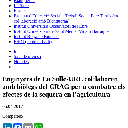
Blanquerna
La Salle
Esade
Facultat d'Educació Social i Treball Social Pere Tarrés (en
col·laboració amb Blanquerna)
Institut Universitari Observatori de l'Ebre
Institut Universitari de Salut Mental Vidal i Barraquer
Institut Borja de Bioètica
ESDI (centre adscrit)
Inici
Sala de premsa
Notícies
Enginyers de La Salle-URL col·laboren
amb biòlegs del CRAG per a combatre els
efectes de la sequera en l’agricultura
06.04.2017
Comparteix:
LinkedIn
Facebook
Email
WhatsApp