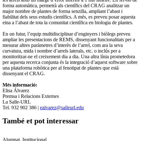
forma automàtica, permetrà als científics del CRAG analitzar un
major nombre de plantes de forma senzilla, ampliant l’abast i
fiabilitat dels seus estudis científics. A més, es preveu posar aquesta
eina a l’abast de tota la comunitat científica en biologia de plantes.
En un futur, l’equip multidisciplinar d’enginyers i biòlegs preveu
ampliar les presentacions de REMS, dissenyant funcionalitats per a
mesurar altres paràmetres d’interès de l’arrel, com ara la seva
curvatura, mida i nombre d’arrels laterals, etc. o inclús per a
monitoritzar-ne el creixement dia a dia. Una altra línia prometedora
per aquesta recerca conjunta és la integració d’aquest software sobre
una plataforma robòtica per al fenotipat de plantes que està
dissenyant el CRAG.
Més informació:
Elisa Álvarez
Premsa i Relacions Externes
La Salle-URL
Tel. 932 902 386 |
ealvarez@salleurl.edu
També et pot interessar
Alumnat, Institucional