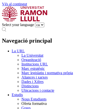
Vés al contingut
Select your language
Navegació principal
La URL
La Universitat
Organització
Institucions URL
Marc estratègic
Marc legislatiu i normativa pròpia
Aliances i xarxes
Dades i Xifres
Distincions
Ubicacions i contacte
Estudis
Nous Estudiants
Oferta formativa
Graus