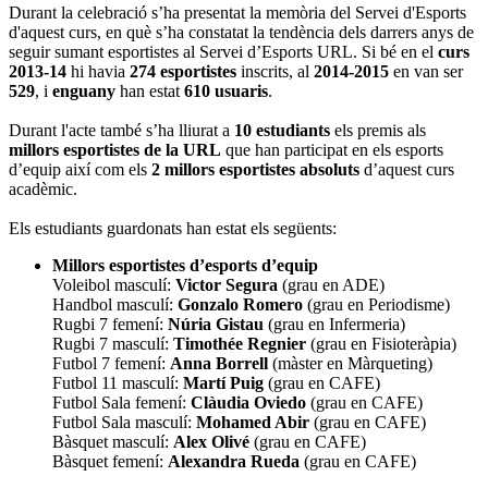
Durant la celebració s’ha presentat la memòria del Servei d'Esports
d'aquest curs, en què s’ha constatat la tendència dels darrers anys de
seguir sumant esportistes al Servei d’Esports URL. Si bé en el
curs
2013-14
hi havia
274 esportistes
inscrits, al
2014-2015
en van ser
529
, i
enguany
han estat
610 usuaris
.
Durant l'acte també s’ha lliurat a
10 estudiants
els premis als
millors esportistes de la URL
que han participat en els esports
d’equip així com els
2 millors esportistes absoluts
d’aquest curs
acadèmic.
Els estudiants guardonats han estat els següents:
Millors
esportistes d’esports d’equip
Voleibol masculí:
Victor Segura
(grau en ADE)
Handbol masculí:
Gonzalo Romero
(grau en Periodisme)
Rugbi 7 femení:
Núria Gistau
(grau en Infermeria)
Rugbi 7 masculí:
Timothée Regnier
(grau en Fisioteràpia)
Futbol 7 femení:
Anna Borrell
(màster en Màrqueting)
Futbol 11 masculí:
Martí Puig
(grau en CAFE)
Futbol Sala femení:
Clàudia Oviedo
(grau en CAFE)
Futbol Sala masculí:
Mohamed Abir
(grau en CAFE)
Bàsquet masculí:
Alex Olivé
(grau en CAFE)
Bàsquet femení:
Alexandra Rueda
(grau en CAFE)