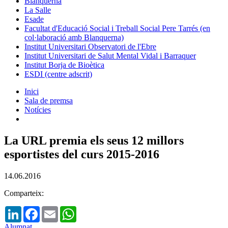
Blanquerna
La Salle
Esade
Facultat d'Educació Social i Treball Social Pere Tarrés (en
col·laboració amb Blanquerna)
Institut Universitari Observatori de l'Ebre
Institut Universitari de Salut Mental Vidal i Barraquer
Institut Borja de Bioètica
ESDI (centre adscrit)
Inici
Sala de premsa
Notícies
La URL premia els seus 12 millors
esportistes del curs 2015-2016
14.06.2016
Comparteix:
LinkedIn
Facebook
Email
WhatsApp
Alumnat