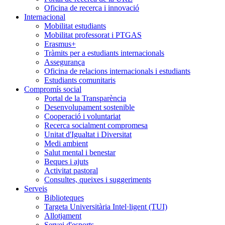
Oficina de recerca i innovació
Internacional
Mobilitat estudiants
Mobilitat professorat i PTGAS
Erasmus+
Tràmits per a estudiants internacionals
Assegurança
Oficina de relacions internacionals i estudiants
Estudiants comunitaris
Compromís social
Portal de la Transparència
Desenvolupament sostenible
Cooperació i voluntariat
Recerca socialment compromesa
Unitat d'Igualtat i Diversitat
Medi ambient
Salut mental i benestar
Beques i ajuts
Activitat pastoral
Consultes, queixes i suggeriments
Serveis
Biblioteques
Targeta Universitària Intel·ligent (TUI)
Allotjament
Servei d'esports