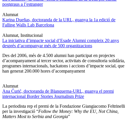
postgraus a l’estranger
Alumnat
Karina Dueñas, doctoranda de la URL, guanya la 1a edició de
Falling Walls Lab Barcelona
Alumnat, Institucional
La iniciativa d’impacte social d’Esade Alumni compleix 20 anys
després d’acompanyar més de 500 organitzacions
Des del 2006, més de 4.500 alumni han participat en projectes
d’acompanyament al tercer sector, activitats de consultoria solidària,
programes internacionals, hackatons i accions d’impacte social, que
han generat 200.000 hores d’acompanyament
Alumnat
Ana Ćurić, doctoranda de Blanquerna-URL, guanya el premi
internacional Border Stories Journalism Prize
La periodista rep el premi de la Fondazione Giangiacomo Feltrinelli
per la investigació “
Follow the Money: Why the EU, Not China,
Matters Most to Serbia and Georgia
”