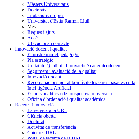
Màsters Universitaris
Doctorats
Titulacions pròpies
Universitat d'Estiu Ramon Llull
Més...
Beques i ajuts
Accés
Ubicacions i contacte
Innovació docent i qualitat
El nostre model pedagògic
Pla estratègic
Unitat de Qualitat i Innovació Academicodocent
Seguiment i avaluació de la qualitat
Innovació docent
Recomanacions per al bon ús de les eines basades en la
Intel·ligència Artificial
Estudis analítics i de prospectiva universitària
Oficina d'ordenació i qualitat acadèmica
Recerca i innovació
La recerca a la URL
Ciència oberta
Doctorat
Activitat de transferència
Càtedres URL
Portal de recerca de la URL