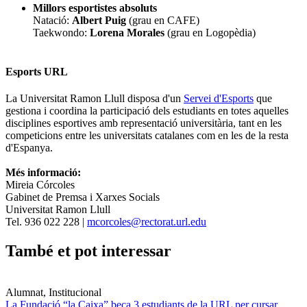
Millors
esportistes absoluts
Natació:
Albert Puig
(grau en CAFE)
Taekwondo:
Lorena Morales
(grau en Logopèdia)
Esports URL
La Universitat Ramon Llull disposa d'un
Servei d'Esports
que
gestiona i coordina la participació dels estudiants en totes aquelles
disciplines esportives amb representació universitària, tant en les
competicions entre les universitats catalanes com en les de la resta
d'Espanya.
Més informació:
Mireia Córcoles
Gabinet de Premsa i Xarxes Socials
Universitat Ramon Llull
Tel. 936 022 228 |
mcorcoles@rectorat.url.edu
També et pot interessar
Alumnat, Institucional
La Fundació “la Caixa” beca 3 estudiants de la URL per cursar