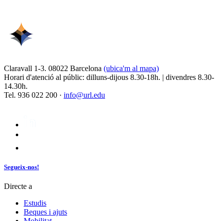
Claravall 1-3. 08022 Barcelona
(ubica'm al mapa)
Horari d'atenció al públic: dilluns-dijous 8.30-18h. | divendres 8.30-
14.30h.
Tel. 936 022 200 ·
info@url.edu
Segueix-nos!
Directe a
Estudis
Beques i ajuts
Mobilitat