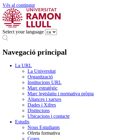
Vés al contingut
Select your language
Navegació principal
La URL
La Universitat
Organització
Institucions URL
Marc estratègic
Marc legislatiu i normativa pròpia
Aliances i xarxes
Dades i Xifres
Distincions
Ubicacions i contacte
Estudis
Nous Estudiants
Oferta formativa
Graus