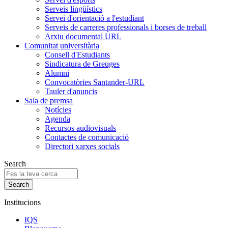
Serveis lingüístics
Servei d'orientació a l'estudiant
Serveis de carreres professionals i borses de treball
Arxiu documental URL
Comunitat universitària
Consell d'Estudiants
Sindicatura de Greuges
Alumni
Convocatòries Santander-URL
Tauler d'anuncis
Sala de premsa
Notícies
Agenda
Recursos audiovisuals
Contactes de comunicació
Directori xarxes socials
Search
Institucions
IQS