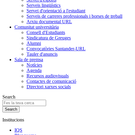
Serveis lingüístics
Servei d'orientació a l'estudiant
Serveis de carreres professionals i borses de treball
Arxiu documental URL
Comunitat universitària
Consell d'Estudiants
Sindicatura de Greuges
Alumni
Convocatòries Santander-URL
Tauler d'anuncis
Sala de premsa
Notícies
Agenda
Recursos audiovisuals
Contactes de comunicació
Directori xarxes socials
Search
Institucions
IQS