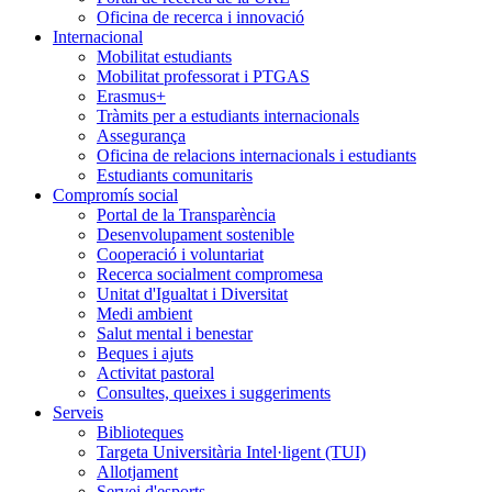
Oficina de recerca i innovació
Internacional
Mobilitat estudiants
Mobilitat professorat i PTGAS
Erasmus+
Tràmits per a estudiants internacionals
Assegurança
Oficina de relacions internacionals i estudiants
Estudiants comunitaris
Compromís social
Portal de la Transparència
Desenvolupament sostenible
Cooperació i voluntariat
Recerca socialment compromesa
Unitat d'Igualtat i Diversitat
Medi ambient
Salut mental i benestar
Beques i ajuts
Activitat pastoral
Consultes, queixes i suggeriments
Serveis
Biblioteques
Targeta Universitària Intel·ligent (TUI)
Allotjament
Servei d'esports