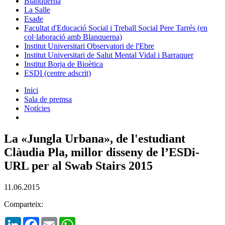
Blanquerna
La Salle
Esade
Facultat d'Educació Social i Treball Social Pere Tarrés (en
col·laboració amb Blanquerna)
Institut Universitari Observatori de l'Ebre
Institut Universitari de Salut Mental Vidal i Barraquer
Institut Borja de Bioètica
ESDI (centre adscrit)
Inici
Sala de premsa
Notícies
La «Jungla Urbana», de l'estudiant
Clàudia Pla, millor disseny de l’ESDi-
URL per al Swab Stairs 2015
11.06.2015
Comparteix:
LinkedIn
Facebook
Email
WhatsApp