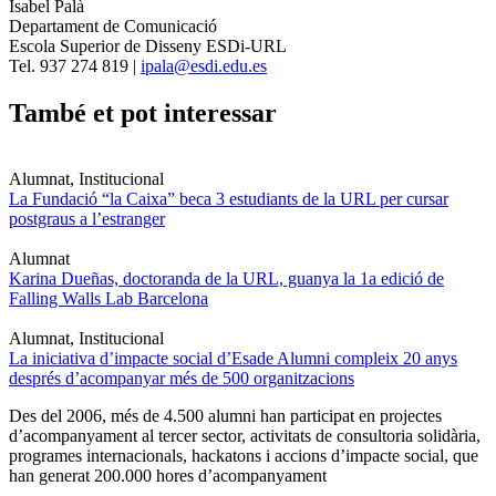
Isabel Palà
Departament de Comunicació
Escola Superior de Disseny ESDi-URL
Tel. 937 274 819 |
ipala@esdi.edu.es
També et pot interessar
Alumnat, Institucional
La Fundació “la Caixa” beca 3 estudiants de la URL per cursar
postgraus a l’estranger
Alumnat
Karina Dueñas, doctoranda de la URL, guanya la 1a edició de
Falling Walls Lab Barcelona
Alumnat, Institucional
La iniciativa d’impacte social d’Esade Alumni compleix 20 anys
després d’acompanyar més de 500 organitzacions
Des del 2006, més de 4.500 alumni han participat en projectes
d’acompanyament al tercer sector, activitats de consultoria solidària,
programes internacionals, hackatons i accions d’impacte social, que
han generat 200.000 hores d’acompanyament