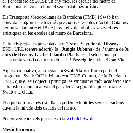
al 4 d’octubre de 2015), un any més, les escales del metro de
Barcelona treuen a la llum el seu costat més artístic.
Els Transports Metropolitans de Barcelona (TMB) i Swab han
convidat a algunes de les més prestigioses escoles d’art de Catalunya
per presentar entre el 18 de juny i el 2 de juliol les seves obres
artístiques en les escales del metro de Barcelona.
Entre els projectes presentats per l’Escola Superior de Disseny
ESDi-URL (centre adscrit), la
«Jungla Urbana»
de l’alumna de
3r
curs de Disseny Gràfic
,
Clàudia Pla
, ha estat seleccionat per
il·lustrar la sortida del metro de la L2 Passeig de Gràcia/Gran Via.
Aquesta iniciativa, anomenada
«Swab Stairs»
forma part del
programa "Swab Off" i del projecte TMB Cultura, de la Fundació
TMB, que el seu objectiu principal és vincular el món acadèmic amb
la transformació creativa del paisatge assegurant la presència de
Swab a la ciutat.
D’aquesta forma, els estudiants poden exhibir les seves creacions
davant la mirada dels usuaris del metro.
Podeu veure tots els projectes a la
web del Swab
.
Més informació: