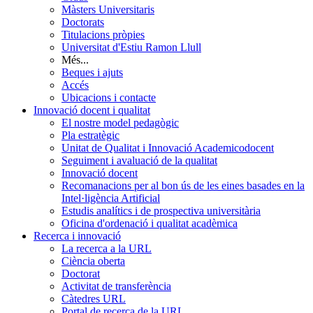
Màsters Universitaris
Doctorats
Titulacions pròpies
Universitat d'Estiu Ramon Llull
Més...
Beques i ajuts
Accés
Ubicacions i contacte
Innovació docent i qualitat
El nostre model pedagògic
Pla estratègic
Unitat de Qualitat i Innovació Academicodocent
Seguiment i avaluació de la qualitat
Innovació docent
Recomanacions per al bon ús de les eines basades en la
Intel·ligència Artificial
Estudis analítics i de prospectiva universitària
Oficina d'ordenació i qualitat acadèmica
Recerca i innovació
La recerca a la URL
Ciència oberta
Doctorat
Activitat de transferència
Càtedres URL
Portal de recerca de la URL