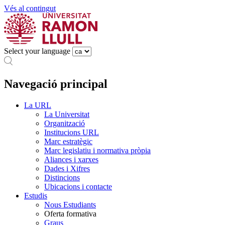
Vés al contingut
Select your language
Navegació principal
La URL
La Universitat
Organització
Institucions URL
Marc estratègic
Marc legislatiu i normativa pròpia
Aliances i xarxes
Dades i Xifres
Distincions
Ubicacions i contacte
Estudis
Nous Estudiants
Oferta formativa
Graus