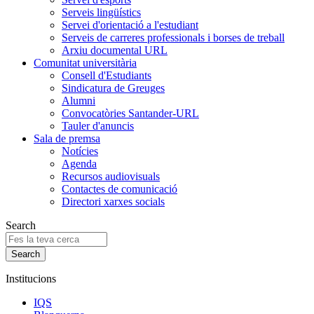
Serveis lingüístics
Servei d'orientació a l'estudiant
Serveis de carreres professionals i borses de treball
Arxiu documental URL
Comunitat universitària
Consell d'Estudiants
Sindicatura de Greuges
Alumni
Convocatòries Santander-URL
Tauler d'anuncis
Sala de premsa
Notícies
Agenda
Recursos audiovisuals
Contactes de comunicació
Directori xarxes socials
Search
Institucions
IQS