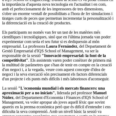
la importància d'aquesta nova tecnologia en l'actualitat i en com,
amb el perfeccionament de les impressores de tres dimensions,
s'obre un enorme ventall de possibilitats a l'hora de fer simulacions i
tiratges curts de peces que permetran incrementar la personalització i
la diferenciació en la creació de productes.
Els participants no només van fer un tast de les matèries més
científiques i tecnològiques, sinó que en l'última jornada van poder
experimentar com seria el seu futur si es dediquessin al món
empresarial. La professora
Laura Fernández
, del Departament de
Gestió Empresarial d'IQS School of Management, va ser la
responsable de la sessió
"Innovació empresarial: la font de la
competitivitat"
. Els assistents varen poder conèixer de primera mà
la multitud de paràmetres que s'han de tenir en compte en la creació
d'un negoci i, a la vegada, veure com aquest concepte d'idea de
negoci i la seva execució són precisament els factors diferencials
d'un projecte i els punts més difícils i més laboriosos d'aconseguir.
La sessió
"L'economia mundial i els mercats financers: una
aproximació per a no iniciats"
, liderada pel professor
Manuel
Núñez
, del Departament d'Economia i Finances d'IQS School of
Management, va voler apropar als joves aquell lèxic que sovint
apareix en la premsa econòmica però que és difícil d'entendre i ens
dificulta la seva comprensió. Amb un nivell bàsic la sessió va