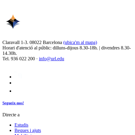
Claravall 1-3. 08022 Barcelona
(ubica'm al mapa)
Horari d'atenció al públic: dilluns-dijous 8.30-18h. | divendres 8.30-
14.30h.
Tel. 936 022 200 ·
info@url.edu
Segueix-nos!
Directe a
Estudis
Beques i ajuts