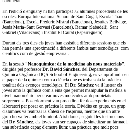
batxillerat.
En l'edició d'enguany hi han participat 72 alumnes procedents de les
escoles: Europa International School de Sant Cugat, Escola Thau
(Barcelona), Escola Frederic Mistral (Barcelona), Jesuïtes Bellvitge,
Jesús Maria–Sant Gervasi (Barcelona), Ramar (Sabadell), Sant
Gabriel (Viladecans) i Institut El Cairat (Esparreguera).
Durant els tres dies els joves han assistit a diferents sessions que els
han permès una aproximació a diferents àmbits tant tecnològics, com
científics com de gestió empresarial.
En la sessió
"Nanoquímica: de la medicina als nous materials"
,
dirigida pel professor
Dr. David Sánchez,
del Departament de
Química Orgànica d'IQS School of Engineering, es va aprofundir en
el paper de la química com a ciència que es troba sota la pràctica
totalitat dels avenços tecnològics. El
Dr. Sánchez
va il·lustrar els
joves amb la química com a eina que permet manipular la matèria a
nivell nanomètric per crear noves molècules amb propietats
sorprenents. Posteriorment van procedir a fer dos experiments en el
laboratori per posar en pràctica la teoria. Dividits en grups, un grup
d'alumnes va realitzar la síntesi de l'aspirina, mentre que un altre
grup ho va fer amb el luminol. Així doncs, seguint les instruccions
del
Dr. Sánchez
, els joves van ser capaços de sintetitzar un fàrmac i
una substància capaç d'emetre llum; una pràctica que molt pocs