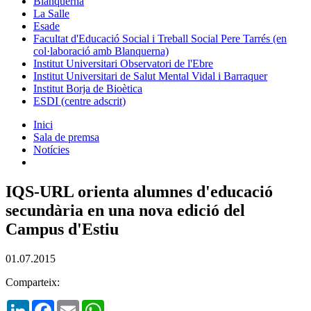
Blanquerna
La Salle
Esade
Facultat d'Educació Social i Treball Social Pere Tarrés (en
col·laboració amb Blanquerna)
Institut Universitari Observatori de l'Ebre
Institut Universitari de Salut Mental Vidal i Barraquer
Institut Borja de Bioètica
ESDI (centre adscrit)
Inici
Sala de premsa
Notícies
IQS-URL orienta alumnes d'educació
secundària en una nova edició del
Campus d'Estiu
01.07.2015
Comparteix:
LinkedIn
Facebook
Email
WhatsApp