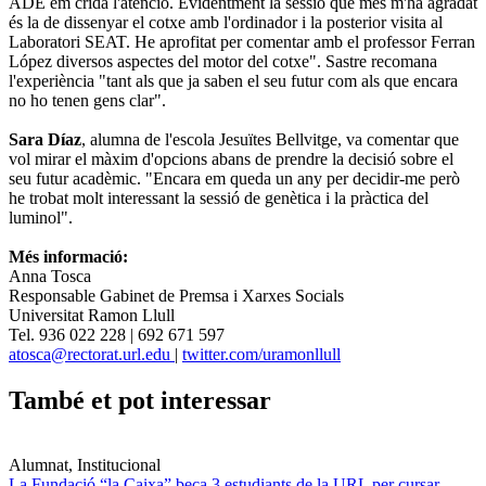
ADE em crida l'atenció. Evidentment la sessió que més m'ha agradat
és la de dissenyar el cotxe amb l'ordinador i la posterior visita al
Laboratori SEAT. He aprofitat per comentar amb el professor Ferran
López diversos aspectes del motor del cotxe". Sastre recomana
l'experiència "tant als que ja saben el seu futur com als que encara
no ho tenen gens clar".
Sara Díaz
, alumna de l'escola Jesuïtes Bellvitge, va comentar que
vol mirar el màxim d'opcions abans de prendre la decisió sobre el
seu futur acadèmic. "Encara em queda un any per decidir-me però
he trobat molt interessant la sessió de genètica i la pràctica del
luminol".
Més informació:
Anna Tosca
Responsable Gabinet de Premsa i Xarxes Socials
Universitat Ramon Llull
Tel. 936 022 228 | 692 671 597
atosca@rectorat.url.edu
|
twitter.com/uramonllull
També et pot interessar
Alumnat, Institucional
La Fundació “la Caixa” beca 3 estudiants de la URL per cursar