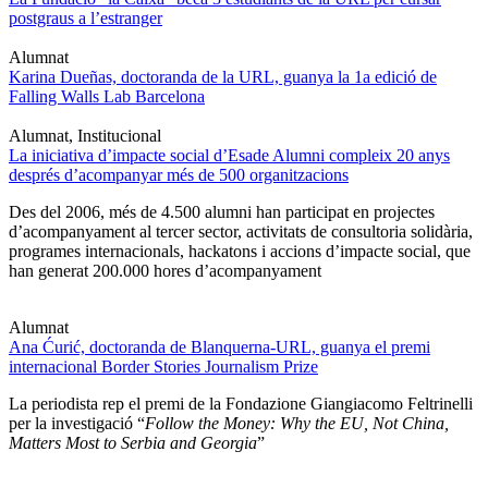
postgraus a l’estranger
Alumnat
Karina Dueñas, doctoranda de la URL, guanya la 1a edició de
Falling Walls Lab Barcelona
Alumnat, Institucional
La iniciativa d’impacte social d’Esade Alumni compleix 20 anys
després d’acompanyar més de 500 organitzacions
Des del 2006, més de 4.500 alumni han participat en projectes
d’acompanyament al tercer sector, activitats de consultoria solidària,
programes internacionals, hackatons i accions d’impacte social, que
han generat 200.000 hores d’acompanyament
Alumnat
Ana Ćurić, doctoranda de Blanquerna-URL, guanya el premi
internacional Border Stories Journalism Prize
La periodista rep el premi de la Fondazione Giangiacomo Feltrinelli
per la investigació “
Follow the Money: Why the EU, Not China,
Matters Most to Serbia and Georgia
”