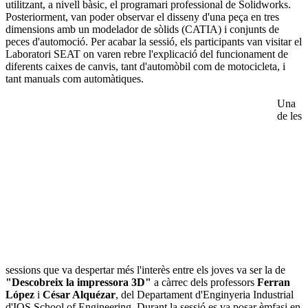
utilitzant, a nivell bàsic, el programari professional de Solidworks.
Posteriorment, van poder observar el disseny d'una peça en tres
dimensions amb un modelador de sòlids (CATIA) i conjunts de
peces d'automoció. Per acabar la sessió, els participants van visitar el
Laboratori SEAT on varen rebre l'explicació del funcionament de
diferents caixes de canvis, tant d'automòbil com de motocicleta, i
tant manuals com automàtiques.
Una
de les
sessions que va despertar més l'interès entre els joves va ser la de
"Descobreix la impressora 3D"
a càrrec dels professors
Ferran
López
i
César Alquézar
, del Departament d'Enginyeria Industrial
d'IQS School of Engineering. Durant la sessió es va posar èmfasi en