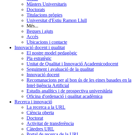
Màsters Universitaris
Doctorats
Titulacions pròpies
Universitat d'Estiu Ramon Llull
Més...
Beques i ajuts
Accés
Ubicacions i contacte
Innovació docent i qualitat
El nostre model pedagògic
Pla estratègic
Unitat de Qualitat i Innovació Academicodocent
Seguiment i avaluació de la qualitat
Innovació docent
Recomanacions per al bon ús de les eines basades en la
Intel·ligència Artificial
Estudis analítics i de prospectiva universitària
Oficina d'ordenació i qualitat acadèmica
Recerca i innovació
La recerca a la URL
Ciència oberta
Doctorat
Activitat de transferència
Càtedres URL
Portal de recerca de la URL