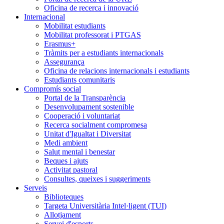
Oficina de recerca i innovació
Internacional
Mobilitat estudiants
Mobilitat professorat i PTGAS
Erasmus+
Tràmits per a estudiants internacionals
Assegurança
Oficina de relacions internacionals i estudiants
Estudiants comunitaris
Compromís social
Portal de la Transparència
Desenvolupament sostenible
Cooperació i voluntariat
Recerca socialment compromesa
Unitat d'Igualtat i Diversitat
Medi ambient
Salut mental i benestar
Beques i ajuts
Activitat pastoral
Consultes, queixes i suggeriments
Serveis
Biblioteques
Targeta Universitària Intel·ligent (TUI)
Allotjament
Servei d'esports