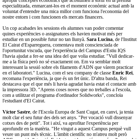
apropar conceptes econòmics que acostumen a sortir en la premsa
especialitzada, enmarcant‐los en el moment econòmic actual amb la
voluntat d'entendre una mica millor com funciona l'economia del
nostre entorn i com funcionen els mercats financers.
Un cop acabades les sessions els alumnes van poder comentar
quines experiències o assignatures els havien motivat més per
estudiar en un possible futur no tan llunyà.
Sara Lucina
, de l'Institut
El Cairat d'Esparreguera, comentava molt conscienciada de
l'oportunitat viscuda, que l'experiència del Campus d'Estiu IQS
l'havia ajudat a fer-se una idea del que volia estudiar. "Vull dedicar-
me a la física però no sé exactament on. Em va semblar molt
interessant la sessió sobre els filaments d'ADN que vàrem practicar
en el laboratori." Lucina, com el seu company de classe
Enric Rei
,
recomana l'experiència, ja que és un fet únic. D'altra banda, Rei
destacava que el que més li havia agradat havia estat el contacte amb
la impressora 3D. "Aprens coses noves que no treballes a l'escola,
com a utilitzar el programa d'ordinador Solidworks", concloïa
l'estudiant d'El Cairat.
Víctor Sastre
, de l'Escola Europa de Sant Cugat, en canvi, ja tenia
molt clar el seu futur des dels set anys. "Per vocació vull dissenyar
cotxes des de petit". Tot i així, va aprofitar l'experiència per
aprofundir en la matèria. "He vingut a aquest Campus perquè vull
veure un punt més tècnic. L'àmbit científic no m'atreu molt però