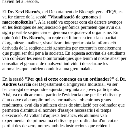
havien fet a l'escola.
El
Dr. Xevi Biarnés
, del Departament de Bioenginyeria d'IQS, es
va fer càrrec de la sessió
"Visualització de genomes i
macromolècules"
. A la sessió va exposar com els darrers avenços
en les tècniques de seqüenciació genòmica permeten que avui dia
sigui possible seqüenciar el genoma de qualsevol organisme. En
opinió del
Dr. Biarnés
, un repte del futur serà tenir la capacitat
d'organitzar, analitzar, visualitzar i interpretar tota la informació
derivada de la seqüenciació genòmica per extreure'n coneixement
que pugui ser útil per a la societat. En aquesta activitat els estudiants
van conèixer les eines bioinformàtiques que tenim al nostre abast per
consultar el genoma de qualsevol individu i detectar‐ne les
anomalies que podrien conduir a una greu malaltia.
En la sessió
"Per què el cotxe comença en un ordinador?"
el
Dr.
Andrés Garcia
del Departament d'Enginyeria Industrial, va ser
l'encarregat de respondre aquesta pregunta als joves participants.
Així, va explicar com a partir de l'evidència que per fer el disseny
d'un cotxe cal complir moltes normatives i obtenir uns grans
rendiments, avui dia s'utilitzen eines de simulació per ordinador que
permeten disminuir el nombre d'assajos necessaris i el temps
d'execució. Al voltant d'aquesta temàtica, els alumnes van
experimentar de primera mà el disseny per ordinador d'un cotxe
partint des de zero, només amb les instruccions que rebien i