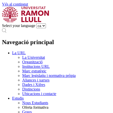
Vés al contingut
Select your language
Navegació principal
La URL
La Universitat
Organització
Institucions URL
Marc estratègic
Marc legislatiu i normativa pròpia
Aliances i xarxes
Dades i Xifres
Distincions
Ubicacions i contacte
Estudis
Nous Estudiants
Oferta formativa
Graus