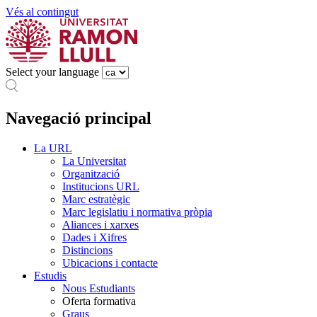
Vés al contingut
Select your language
Navegació principal
La URL
La Universitat
Organització
Institucions URL
Marc estratègic
Marc legislatiu i normativa pròpia
Aliances i xarxes
Dades i Xifres
Distincions
Ubicacions i contacte
Estudis
Nous Estudiants
Oferta formativa
Graus