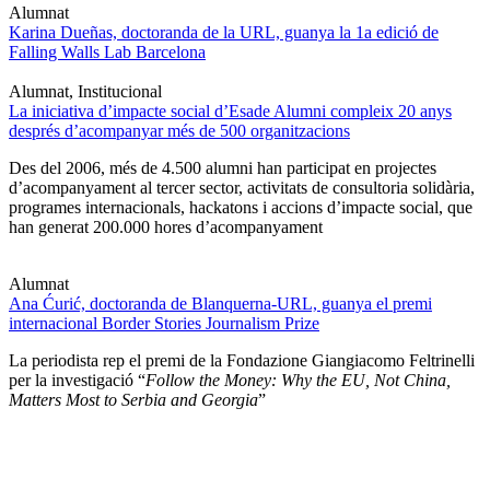
Alumnat
Karina Dueñas, doctoranda de la URL, guanya la 1a edició de
Falling Walls Lab Barcelona
Alumnat, Institucional
La iniciativa d’impacte social d’Esade Alumni compleix 20 anys
després d’acompanyar més de 500 organitzacions
Des del 2006, més de 4.500 alumni han participat en projectes
d’acompanyament al tercer sector, activitats de consultoria solidària,
programes internacionals, hackatons i accions d’impacte social, que
han generat 200.000 hores d’acompanyament
Alumnat
Ana Ćurić, doctoranda de Blanquerna-URL, guanya el premi
internacional Border Stories Journalism Prize
La periodista rep el premi de la Fondazione Giangiacomo Feltrinelli
per la investigació “
Follow the Money: Why the EU, Not China,
Matters Most to Serbia and Georgia
”