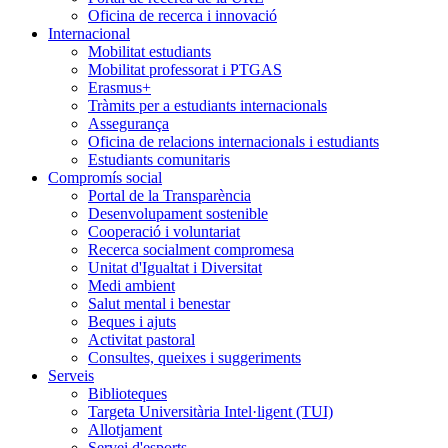
Oficina de recerca i innovació
Internacional
Mobilitat estudiants
Mobilitat professorat i PTGAS
Erasmus+
Tràmits per a estudiants internacionals
Assegurança
Oficina de relacions internacionals i estudiants
Estudiants comunitaris
Compromís social
Portal de la Transparència
Desenvolupament sostenible
Cooperació i voluntariat
Recerca socialment compromesa
Unitat d'Igualtat i Diversitat
Medi ambient
Salut mental i benestar
Beques i ajuts
Activitat pastoral
Consultes, queixes i suggeriments
Serveis
Biblioteques
Targeta Universitària Intel·ligent (TUI)
Allotjament
Servei d'esports