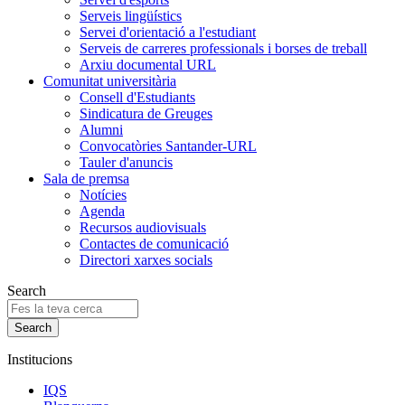
Serveis lingüístics
Servei d'orientació a l'estudiant
Serveis de carreres professionals i borses de treball
Arxiu documental URL
Comunitat universitària
Consell d'Estudiants
Sindicatura de Greuges
Alumni
Convocatòries Santander-URL
Tauler d'anuncis
Sala de premsa
Notícies
Agenda
Recursos audiovisuals
Contactes de comunicació
Directori xarxes socials
Search
Institucions
IQS