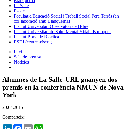
Blanquerna
La Salle
Esade
Facultat d'Educació Social i Treball Social Pere Tarrés (en
col·laboració amb Blanquerna)
Institut Universitari Observatori de l'Ebre
Institut Universitari de Salut Mental Vidal i Barraquer
Institut Borja de Bioètica
ESDI (centre adscrit)
Inici
Sala de premsa
Notícies
Alumnes de La Salle-URL guanyen dos
premis en la conferència NMUN de Nova
York
20.04.2015
Comparteix:
LinkedIn
Facebook
Email
WhatsApp