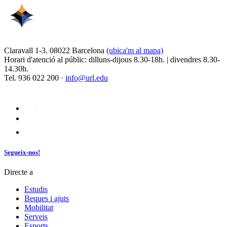
Claravall 1-3. 08022 Barcelona
(ubica'm al mapa)
Horari d'atenció al públic: dilluns-dijous 8.30-18h. | divendres 8.30-
14.30h.
Tel. 936 022 200 ·
info@url.edu
Segueix-nos!
Directe a
Estudis
Beques i ajuts
Mobilitat
Serveis
Esports