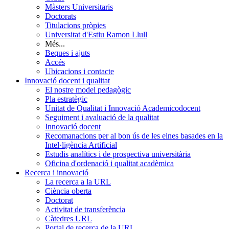
Màsters Universitaris
Doctorats
Titulacions pròpies
Universitat d'Estiu Ramon Llull
Més...
Beques i ajuts
Accés
Ubicacions i contacte
Innovació docent i qualitat
El nostre model pedagògic
Pla estratègic
Unitat de Qualitat i Innovació Academicodocent
Seguiment i avaluació de la qualitat
Innovació docent
Recomanacions per al bon ús de les eines basades en la
Intel·ligència Artificial
Estudis analítics i de prospectiva universitària
Oficina d'ordenació i qualitat acadèmica
Recerca i innovació
La recerca a la URL
Ciència oberta
Doctorat
Activitat de transferència
Càtedres URL
Portal de recerca de la URL