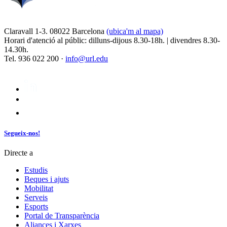
Claravall 1-3. 08022 Barcelona
(ubica'm al mapa)
Horari d'atenció al públic: dilluns-dijous 8.30-18h. | divendres 8.30-
14.30h.
Tel. 936 022 200 ·
info@url.edu
Segueix-nos!
Directe a
Estudis
Beques i ajuts
Mobilitat
Serveis
Esports
Portal de Transparència
Aliances i Xarxes