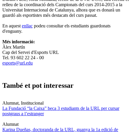
relleu de la coordinació dels Campionats del curs 2014-2015 a la
Universitat Internacional de Catalunya, alhora que es donarà un
guardó als esportistes més destacats del curs passat.
En aquest
enllaç
podeu consultar els estudiants guardonats
d'enguany.
Més informació:
Àlex Martín
Cap del Servei d'Esports URL
Tel. 93 602 22 24 - 00
esports@url.edu
També et pot interessar
Alumnat, Institucional
La Fundació “la Caixa” beca 3 estudiants de la URL per cursar
postgraus a l’estranger
Alumnat
Karina Dueñas, doctoranda de la URL, guanya la 1a edició de