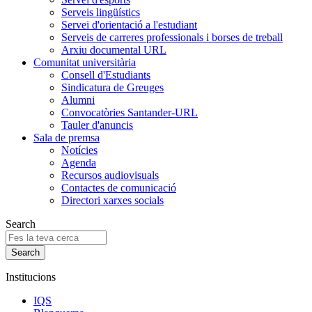
Serveis lingüístics
Servei d'orientació a l'estudiant
Serveis de carreres professionals i borses de treball
Arxiu documental URL
Comunitat universitària
Consell d'Estudiants
Sindicatura de Greuges
Alumni
Convocatòries Santander-URL
Tauler d'anuncis
Sala de premsa
Notícies
Agenda
Recursos audiovisuals
Contactes de comunicació
Directori xarxes socials
Search
Institucions
IQS