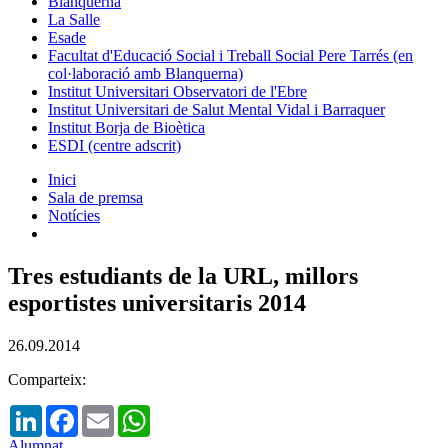
Blanquerna
La Salle
Esade
Facultat d'Educació Social i Treball Social Pere Tarrés (en
col·laboració amb Blanquerna)
Institut Universitari Observatori de l'Ebre
Institut Universitari de Salut Mental Vidal i Barraquer
Institut Borja de Bioètica
ESDI (centre adscrit)
Inici
Sala de premsa
Notícies
Tres estudiants de la URL, millors
esportistes universitaris 2014
26.09.2014
Comparteix:
LinkedIn
Facebook
Email
WhatsApp
Alumnat