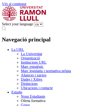
Vés al contingut
Select your language
Navegació principal
La URL
La Universitat
Organització
Institucions URL
Marc estratègic
Marc legislatiu i normativa pròpia
Aliances i xarxes
Dades i Xifres
Distincions
Ubicacions i contacte
Estudis
Nous Estudiants
Oferta formativa
Graus