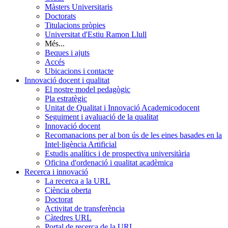
Màsters Universitaris
Doctorats
Titulacions pròpies
Universitat d'Estiu Ramon Llull
Més...
Beques i ajuts
Accés
Ubicacions i contacte
Innovació docent i qualitat
El nostre model pedagògic
Pla estratègic
Unitat de Qualitat i Innovació Academicodocent
Seguiment i avaluació de la qualitat
Innovació docent
Recomanacions per al bon ús de les eines basades en la
Intel·ligència Artificial
Estudis analítics i de prospectiva universitària
Oficina d'ordenació i qualitat acadèmica
Recerca i innovació
La recerca a la URL
Ciència oberta
Doctorat
Activitat de transferència
Càtedres URL
Portal de recerca de la URL