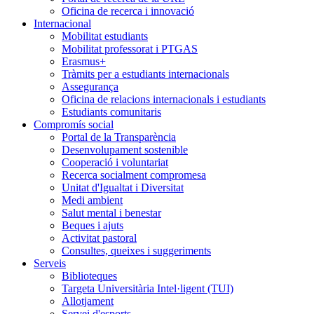
Oficina de recerca i innovació
Internacional
Mobilitat estudiants
Mobilitat professorat i PTGAS
Erasmus+
Tràmits per a estudiants internacionals
Assegurança
Oficina de relacions internacionals i estudiants
Estudiants comunitaris
Compromís social
Portal de la Transparència
Desenvolupament sostenible
Cooperació i voluntariat
Recerca socialment compromesa
Unitat d'Igualtat i Diversitat
Medi ambient
Salut mental i benestar
Beques i ajuts
Activitat pastoral
Consultes, queixes i suggeriments
Serveis
Biblioteques
Targeta Universitària Intel·ligent (TUI)
Allotjament
Servei d'esports