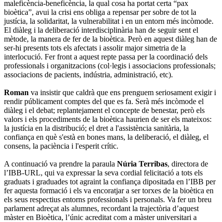
maleficència-beneficència, la qual cosa ha portat certa “pax
bioètica”, avui la crisi ens obliga a repensar per sobre de tot la
justícia, la solidaritat, la vulnerabilitat i en un entorn més incòmode.
El diàleg i la deliberació interdisciplinària han de seguir sent el
mètode, la manera de fer de la bioètica. Però en aquest diàleg han de
ser-hi presents tots els afectats i assolir major simetria de la
interlocució. Fer front a aquest repte passa per la coordinació dels
professionals i organitzacions (col·legis i associacions professionals;
associacions de pacients, indústria, administració, etc).
Roman
va insistir que caldrà que ens prenguem seriosament exigir i
rendir públicament comptes del que es fa. Serà més incòmode el
diàleg i el debat; replantejament el concepte de benestar, però els
valors i els procediments de la bioètica haurien de ser els mateixos:
la justícia en la distribució; el dret a l'assistència sanitària, la
confiança en què s'està en bones mans, la deliberació, el diàleg, el
consens, la paciència i l'esperit crític.
A continuació va prendre la paraula
Núria Terribas
, directora de
l’IBB-URL, qui va expressar la seva cordial felicitació a tots els
graduats i graduades tot agraint la confiança dipositada en l’IBB per
fer aquesta formació i els va encoratjar a ser torxes de la bioètica en
els seus respectius entorns professionals i personals. Va fer un breu
parlament adreçat als alumnes, recordant la trajectòria d’aquest
màster en Bioètica, l’únic acreditat com a màster universitari a