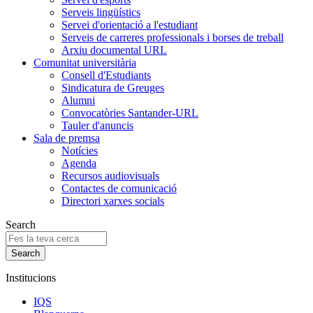
Serveis lingüístics
Servei d'orientació a l'estudiant
Serveis de carreres professionals i borses de treball
Arxiu documental URL
Comunitat universitària
Consell d'Estudiants
Sindicatura de Greuges
Alumni
Convocatòries Santander-URL
Tauler d'anuncis
Sala de premsa
Notícies
Agenda
Recursos audiovisuals
Contactes de comunicació
Directori xarxes socials
Search
Institucions
IQS