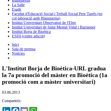
Blanquerna
La Salle
Esade
Facultat d'Educació Social i Treball Social Pere Tarrés (en
col·laboració amb Blanquerna)
Institut Universitari Observatori de l'Ebre
Institut Universitari de Salut Mental Vidal i Barraquer
Institut Borja de Bioètica
ESDI (centre adscrit)
Inici
Sala de premsa
Notícies
L'Institut Borja de Bioètica-URL gradua
la 7a promoció del màster en Bioètica (1a
promoció com a màster universitari)
03.06.2013
Comparteix:
LinkedIn
Facebook
Email
WhatsApp