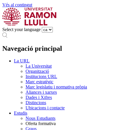
Vés al contingut
Select your language
Navegació principal
La URL
La Universitat
Organització
Institucions URL
Marc estratègic
Marc legislatiu i normativa pròpia
Aliances i xarxes
Dades i Xifres
Distincions
Ubicacions i contacte
Estudis
Nous Estudiants
Oferta formativa
Graus