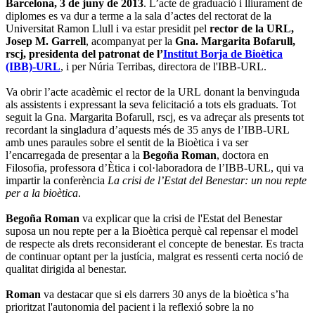
Barcelona, 3 de juny de 2013
. L’acte de graduació i lliurament de
diplomes es va dur a terme a la sala d’actes del rectorat de la
Universitat Ramon Llull i va estar presidit pel
rector de la URL,
Josep M. Garrell
, acompanyat per la
Gna. Margarita Bofarull,
rscj, presidenta del patronat de l’
Institut Borja de Bioètica
(IBB)-URL
, i per Núria Terribas, directora de l'IBB-URL.
Va obrir l’acte acadèmic el rector de la URL donant la benvinguda
als assistents i expressant la seva felicitació a tots els graduats. Tot
seguit la Gna. Margarita Bofarull, rscj, es va adreçar als presents tot
recordant la singladura d’aquests més de 35 anys de l’IBB-URL
amb unes paraules sobre el sentit de la Bioètica i va ser
l’encarregada de presentar a la
Begoña Roman
, doctora en
Filosofia, professora d’Ètica i col·laboradora de l’IBB-URL, qui va
impartir la conferència
La crisi de l’Estat del Benestar: un nou repte
per a la bioètica
.
Begoña Roman
va explicar que la crisi de l'Estat del Benestar
suposa un nou repte per a la Bioètica perquè cal repensar el model
de respecte als drets reconsiderant el concepte de benestar. Es tracta
de continuar optant per la justícia, malgrat es ressenti certa noció de
qualitat dirigida al benestar.
Roman
va destacar que si els darrers 30 anys de la bioètica s’ha
prioritzat l'autonomia del pacient i la reflexió sobre la no