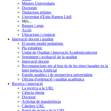
Màsters Universitaris
Doctorats
Titulacions pròpies
Universitat d'Estiu Ramon Llull
Més...
Beques i ajuts
Accés
Ubicacions i contacte
Innovació docent i qualitat
El nostre model pedagògic
Pla estratègic
Unitat de Qualitat i Innovació Academicodocent
Seguiment i avaluació de la qualitat
Innovació docent
Recomanacions per al bon ús de les eines basades en la
Intel·ligència Artificial
Estudis analítics i de prospectiva universitària
Oficina d'ordenació i qualitat acadèmica
Recerca i innovació
La recerca a la URL
Ciència oberta
Doctorat
Activitat de transferència
Càtedres URL
Portal de recerca de la URL