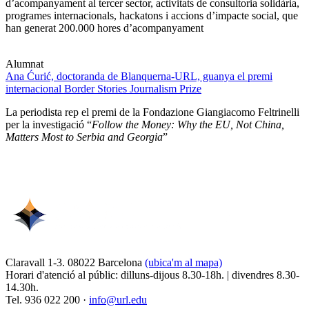
d’acompanyament al tercer sector, activitats de consultoria solidària,
programes internacionals, hackatons i accions d’impacte social, que
han generat 200.000 hores d’acompanyament
Alumnat
Ana Ćurić, doctoranda de Blanquerna-URL, guanya el premi
internacional Border Stories Journalism Prize
La periodista rep el premi de la Fondazione Giangiacomo Feltrinelli
per la investigació “
Follow the Money: Why the EU, Not China,
Matters Most to Serbia and Georgia
”
Claravall 1-3. 08022 Barcelona
(ubica'm al mapa)
Horari d'atenció al públic: dilluns-dijous 8.30-18h. | divendres 8.30-
14.30h.
Tel. 936 022 200 ·
info@url.edu