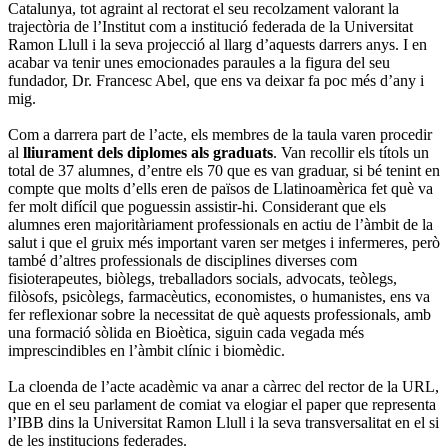
Catalunya, tot agraint al rectorat el seu recolzament valorant la
trajectòria de l’Institut com a institució federada de la Universitat
Ramon Llull i la seva projecció al llarg d’aquests darrers anys. I en
acabar va tenir unes emocionades paraules a la figura del seu
fundador, Dr. Francesc Abel, que ens va deixar fa poc més d’any i
mig.
Com a darrera part de l’acte, els membres de la taula varen procedir
al
lliurament dels diplomes als graduats
. Van recollir els títols un
total de 37 alumnes, d’entre els 70 que es van graduar, si bé tenint en
compte que molts d’ells eren de països de Llatinoamèrica fet què va
fer molt difícil que poguessin assistir-hi. Considerant que els
alumnes eren majoritàriament professionals en actiu de l’àmbit de la
salut i que el gruix més important varen ser metges i infermeres, però
també d’altres professionals de disciplines diverses com
fisioterapeutes, biòlegs, treballadors socials, advocats, teòlegs,
filòsofs, psicòlegs, farmacèutics, economistes, o humanistes, ens va
fer reflexionar sobre la necessitat de què aquests professionals, amb
una formació sòlida en Bioètica, siguin cada vegada més
imprescindibles en l’àmbit clínic i biomèdic.
La cloenda de l’acte acadèmic va anar a càrrec del rector de la URL,
que en el seu parlament de comiat va elogiar el paper que representa
l’IBB dins la Universitat Ramon Llull i la seva transversalitat en el si
de les institucions federades.