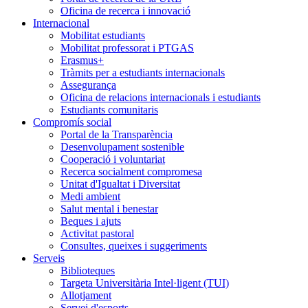
Oficina de recerca i innovació
Internacional
Mobilitat estudiants
Mobilitat professorat i PTGAS
Erasmus+
Tràmits per a estudiants internacionals
Assegurança
Oficina de relacions internacionals i estudiants
Estudiants comunitaris
Compromís social
Portal de la Transparència
Desenvolupament sostenible
Cooperació i voluntariat
Recerca socialment compromesa
Unitat d'Igualtat i Diversitat
Medi ambient
Salut mental i benestar
Beques i ajuts
Activitat pastoral
Consultes, queixes i suggeriments
Serveis
Biblioteques
Targeta Universitària Intel·ligent (TUI)
Allotjament
Servei d'esports