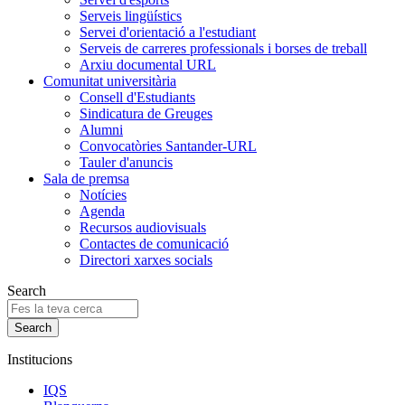
Serveis lingüístics
Servei d'orientació a l'estudiant
Serveis de carreres professionals i borses de treball
Arxiu documental URL
Comunitat universitària
Consell d'Estudiants
Sindicatura de Greuges
Alumni
Convocatòries Santander-URL
Tauler d'anuncis
Sala de premsa
Notícies
Agenda
Recursos audiovisuals
Contactes de comunicació
Directori xarxes socials
Search
Institucions
IQS