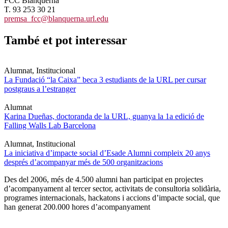
FCC Blanquerna
T. 93 253 30 21
premsa_fcc@blanquerna.url.edu
També et pot interessar
Alumnat, Institucional
La Fundació “la Caixa” beca 3 estudiants de la URL per cursar
postgraus a l’estranger
Alumnat
Karina Dueñas, doctoranda de la URL, guanya la 1a edició de
Falling Walls Lab Barcelona
Alumnat, Institucional
La iniciativa d’impacte social d’Esade Alumni compleix 20 anys
després d’acompanyar més de 500 organitzacions
Des del 2006, més de 4.500 alumni han participat en projectes
d’acompanyament al tercer sector, activitats de consultoria solidària,
programes internacionals, hackatons i accions d’impacte social, que
han generat 200.000 hores d’acompanyament