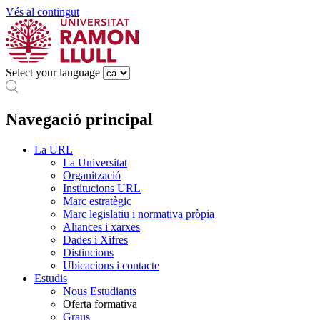
Vés al contingut
Select your language
Navegació principal
La URL
La Universitat
Organització
Institucions URL
Marc estratègic
Marc legislatiu i normativa pròpia
Aliances i xarxes
Dades i Xifres
Distincions
Ubicacions i contacte
Estudis
Nous Estudiants
Oferta formativa
Graus