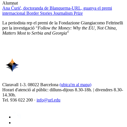
Alumnat
Ana Ćurić, doctoranda de Blanquerna-URL, guanya el premi
internacional Border Stories Journalism Prize
La periodista rep el premi de la Fondazione Giangiacomo Feltrinelli
per la investigació “
Follow the Money: Why the EU, Not China,
Matters Most to Serbia and Georgia
”
Claravall 1-3. 08022 Barcelona
(ubica'm al mapa)
Horari d'atenció al públic: dilluns-dijous 8.30-18h. | divendres 8.30-
14.30h.
Tel. 936 022 200 ·
info@url.edu