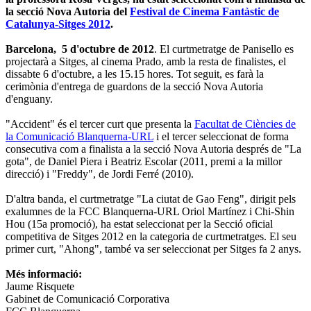
la secció Nova Autoria del
Festival de Cinema Fantàstic de
Catalunya-Sitges 2012
.
Barcelona, 5 d'octubre de 2012
. El curtmetratge de Panisello es
projectarà a Sitges, al cinema Prado, amb la resta de finalistes, el
dissabte 6 d'octubre, a les 15.15 hores. Tot seguit, es farà la
cerimònia d'entrega de guardons de la secció Nova Autoria
d'enguany.
"Accident" és el tercer curt que presenta la
Facultat de Ciències de
la Comunicació Blanquerna-URL
i el tercer seleccionat de forma
consecutiva com a finalista a la secció Nova Autoria després de "La
gota", de Daniel Piera i Beatriz Escolar (2011, premi a la millor
direcció) i "Freddy", de Jordi Ferré (2010).
D'altra banda, el curtmetratge "La ciutat de Gao Feng", dirigit pels
exalumnes de la FCC Blanquerna-URL Oriol Martínez i Chi-Shin
Hou (15a promoció), ha estat seleccionat per la Secció oficial
competitiva de Sitges 2012 en la categoria de curtmetratges. El seu
primer curt, "Ahong", també va ser seleccionat per Sitges fa 2 anys.
Més informació:
Jaume Risquete
Gabinet de Comunicació Corporativa