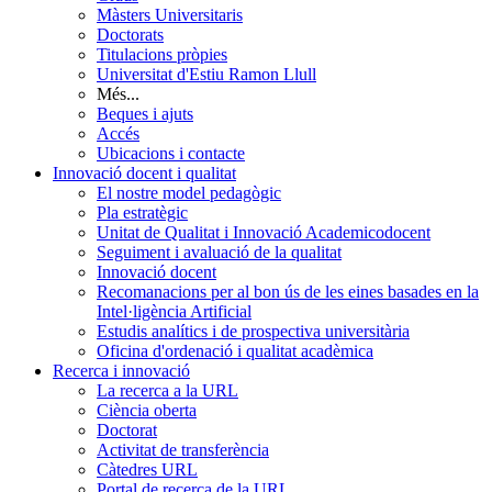
Màsters Universitaris
Doctorats
Titulacions pròpies
Universitat d'Estiu Ramon Llull
Més...
Beques i ajuts
Accés
Ubicacions i contacte
Innovació docent i qualitat
El nostre model pedagògic
Pla estratègic
Unitat de Qualitat i Innovació Academicodocent
Seguiment i avaluació de la qualitat
Innovació docent
Recomanacions per al bon ús de les eines basades en la
Intel·ligència Artificial
Estudis analítics i de prospectiva universitària
Oficina d'ordenació i qualitat acadèmica
Recerca i innovació
La recerca a la URL
Ciència oberta
Doctorat
Activitat de transferència
Càtedres URL
Portal de recerca de la URL