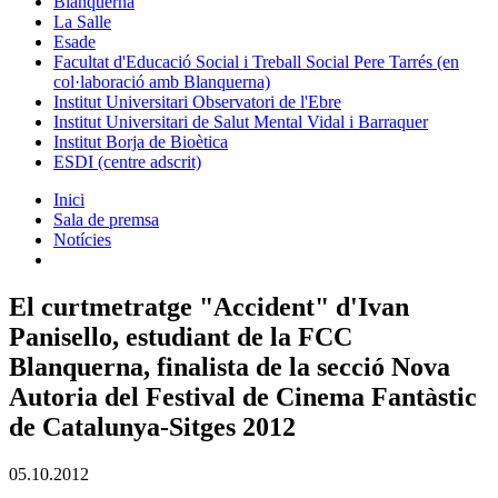
Blanquerna
La Salle
Esade
Facultat d'Educació Social i Treball Social Pere Tarrés (en
col·laboració amb Blanquerna)
Institut Universitari Observatori de l'Ebre
Institut Universitari de Salut Mental Vidal i Barraquer
Institut Borja de Bioètica
ESDI (centre adscrit)
Inici
Sala de premsa
Notícies
El curtmetratge "Accident" d'Ivan
Panisello, estudiant de la FCC
Blanquerna, finalista de la secció Nova
Autoria del Festival de Cinema Fantàstic
de Catalunya-Sitges 2012
05.10.2012