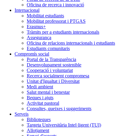
Oficina de recerca i innovació
Internacional
Mobilitat estudiants
Mobilitat professorat i PTGAS
Erasmus+
Tràmits per a estudiants internacionals
Assegurança
Oficina de relacions internacionals i estudiants
Estudiants comunitaris
Compromís social
Portal de la Transparència
Desenvolupament sostenible
Cooperació i voluntariat
Recerca socialment compromesa
Unitat d'Igualtat i Diversitat
Medi ambient
Salut mental i benestar
Beques i ajuts
Activitat pastoral
Consultes, queixes i suggeriments
Serveis
Biblioteques
Targeta Universitària Intel·ligent (TUI)
Allotjament
Servei d'esports