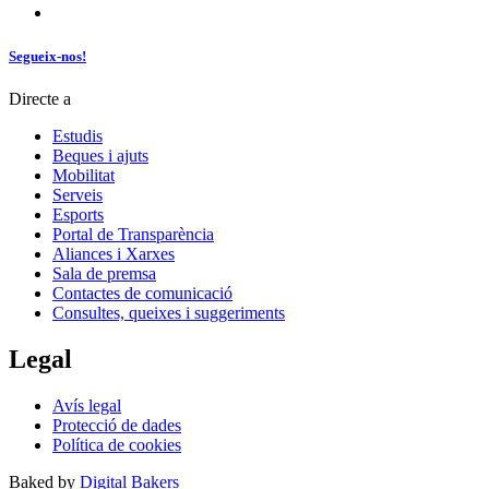
Segueix-nos!
Directe a
Estudis
Beques i ajuts
Mobilitat
Serveis
Esports
Portal de Transparència
Aliances i Xarxes
Sala de premsa
Contactes de comunicació
Consultes, queixes i suggeriments
Legal
Avís legal
Protecció de dades
Política de cookies
Baked by
Digital Bakers