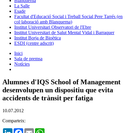
Blanquerna
La Salle
Esade
Facultat d'Educació Social i Treball Social Pere Tarrés (en
col·laboració amb Blanquerna)
Institut Universitari Observatori de l'Ebre
Institut Universitari de Salut Mental Vidal i Barraquer
Institut Borja de Bioètica
ESDI (centre adscrit)
Inici
Sala de premsa
Notícies
Alumnes d'IQS School of Management
desenvolupen un dispositiu que evita
accidents de trànsit per fatiga
10.07.2012
Comparteix:
LinkedIn
Facebook
Email
WhatsApp