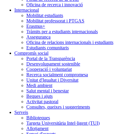
Oficina de recerca i innovació
Internacional
Mobilitat estudiants
Mobilitat professorat i PTGAS
Erasmus+
Tràmits per a estudiants internacionals
Assegurança
Oficina de relacions internacionals i estudiants
Estudiants comunitaris
Compromís social
Portal de la Transparència
Desenvolupament sostenible
Cooperació i voluntariat
Recerca socialment compromesa
Unitat d'Igualtat i Diversitat
Medi ambient
Salut mental i benestar
Beques i ajuts
Activitat pastoral
Consultes, queixes i suggeriments
Serveis
Biblioteques
Targeta Universitària Intel·ligent (TUI)
Allotjament
Servei d'esports