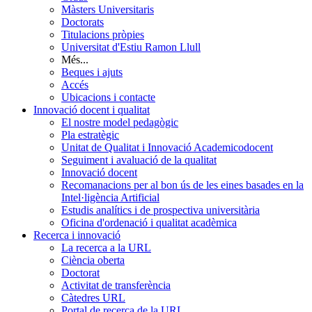
Màsters Universitaris
Doctorats
Titulacions pròpies
Universitat d'Estiu Ramon Llull
Més...
Beques i ajuts
Accés
Ubicacions i contacte
Innovació docent i qualitat
El nostre model pedagògic
Pla estratègic
Unitat de Qualitat i Innovació Academicodocent
Seguiment i avaluació de la qualitat
Innovació docent
Recomanacions per al bon ús de les eines basades en la
Intel·ligència Artificial
Estudis analítics i de prospectiva universitària
Oficina d'ordenació i qualitat acadèmica
Recerca i innovació
La recerca a la URL
Ciència oberta
Doctorat
Activitat de transferència
Càtedres URL
Portal de recerca de la URL