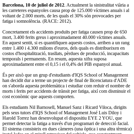
Barcelona, 10 de juliol de 2012
. Actualment la sinistralitat viària a
les carreteres espanyoles causa prop de 125.000 víctimes anuals i al
voltant de 2.000 morts, de les quals el 30% són provocades per
fatiga i somnolència. (RACE: 2012).
Concretament els accidents produïts per fatiga causen prop de 650
mort, 3.400 ferits greus i aproximadament 40.000 víctimes anuals.
En aquest sentit, si es quantifiquen aquests costos, arriben a un rang
entre 1.400 i 4.300 milions d'euros, dels quals es distribueixen en
costos d'hospitalització, trasllats, pèrdues de producció, incapacitats
temporals i permanents. En resum, aquesta xifra suposa
aproximadament entre el 0,15 i el 0,4% del PIB espanyol anual.
És per això que un grup d'estudiants d'IQS School of Management
han decidit dur a terme un projecte de final de llicenciatura d'ADE
on s'aborda aquesta problemàtica i estudiar com reduir el nombre de
morts i ferits per accidents de trànsit per fatiga, així com disminuir el
cost econòmic que aquests comporten.
Els estudiants Nil Barnosell, Manuel Sanz i Ricard Viloca, dirigits
pels seus tutors d'IQS School of Management José Luis Diloy i
Harold Torrez han desenvolupat el dispositiu EYE 2 YOU, que
permet detectar la fatiga a través d'un programari de detecció facial.
El sistema consisteix en dues càmeres (una òptica i una altra tèrmica)