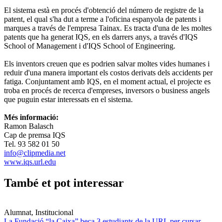
El sistema està en procés d'obtenció del número de registre de la
patent, el qual s'ha dut a terme a l'oficina espanyola de patents i
marques a través de l'empresa Tainax. Es tracta d'una de les moltes
patents que ha generat IQS, en els darrers anys, a través d'IQS
School of Management i d'IQS School of Engineering.
Els inventors creuen que es podrien salvar moltes vides humanes i
reduir d'una manera important els costos derivats dels accidents per
fatiga. Conjuntament amb IQS, en el moment actual, el projecte es
troba en procés de recerca d'empreses, inversors o business angels
que puguin estar interessats en el sistema.
Més informació:
Ramon Balasch
Cap de premsa IQS
Tel. 93 582 01 50
info@clipmedia.net
www.iqs.url.edu
També et pot interessar
Alumnat, Institucional
La Fundació “la Caixa” beca 3 estudiants de la URL per cursar