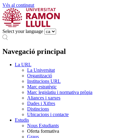
Vés al contingut
Select your language
Navegació principal
La URL
La Universitat
Organització
Institucions URL
Marc estratègic
Marc legislatiu i normativa pròpia
Aliances i xarxes
Dades i Xifres
Distincions
Ubicacions i contacte
Estudis
Nous Estudiants
Oferta formativa
Graus