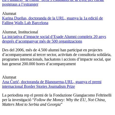
postgraus a l’estranger
Alumnat
Karina Dueñas, doctoranda de la URL, guanya la 1a edició de
Falling Walls Lab Barcelona
Alumnat, Institucional
La iniciativa d’impacte social d’Esade Alumni compleix 20 anys
després d’acompanyar més de 500 organitzacions
Des del 2006, més de 4.500 alumni han participat en projectes
d’acompanyament al tercer sector, activitats de consultoria solidària,
programes internacionals, hackatons i accions d’impacte social, que
han generat 200.000 hores d’acompanyament
Alumnat
Ana Ćurić, doctoranda de Blanquerna-URL, guanya el premi
internacional Border Stories Journalism Prize
La periodista rep el premi de la Fondazione Giangiacomo Feltrinelli
per la investigació “
Follow the Money: Why the EU, Not China,
Matters Most to Serbia and Georgia
”