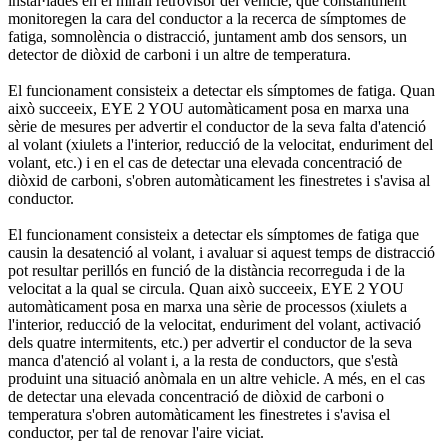
instal·lades en el mirall retrovisor del vehicle, que constantment
monitoregen la cara del conductor a la recerca de símptomes de
fatiga, somnolència o distracció, juntament amb dos sensors, un
detector de diòxid de carboni i un altre de temperatura.
El funcionament consisteix a detectar els símptomes de fatiga. Quan
això succeeix, EYE 2 YOU automàticament posa en marxa una
sèrie de mesures per advertir el conductor de la seva falta d'atenció
al volant (xiulets a l'interior, reducció de la velocitat, enduriment del
volant, etc.) i en el cas de detectar una elevada concentració de
diòxid de carboni, s'obren automàticament les finestretes i s'avisa al
conductor.
El funcionament consisteix a detectar els símptomes de fatiga que
causin la desatenció al volant, i avaluar si aquest temps de distracció
pot resultar perillós en funció de la distància recorreguda i de la
velocitat a la qual se circula. Quan això succeeix, EYE 2 YOU
automàticament posa en marxa una sèrie de processos (xiulets a
l'interior, reducció de la velocitat, enduriment del volant, activació
dels quatre intermitents, etc.) per advertir el conductor de la seva
manca d'atenció al volant i, a la resta de conductors, que s'està
produint una situació anòmala en un altre vehicle. A més, en el cas
de detectar una elevada concentració de diòxid de carboni o
temperatura s'obren automàticament les finestretes i s'avisa el
conductor, per tal de renovar l'aire viciat.