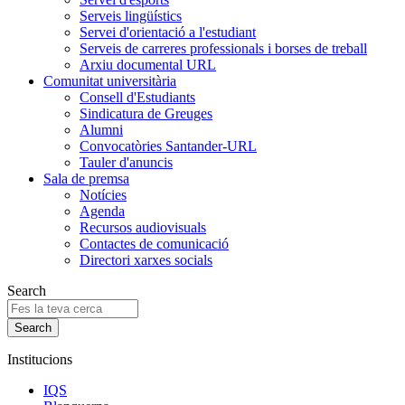
Serveis lingüístics
Servei d'orientació a l'estudiant
Serveis de carreres professionals i borses de treball
Arxiu documental URL
Comunitat universitària
Consell d'Estudiants
Sindicatura de Greuges
Alumni
Convocatòries Santander-URL
Tauler d'anuncis
Sala de premsa
Notícies
Agenda
Recursos audiovisuals
Contactes de comunicació
Directori xarxes socials
Search
Institucions
IQS