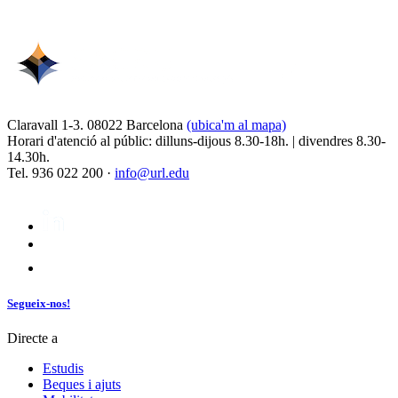
Claravall 1-3. 08022 Barcelona
(ubica'm al mapa)
Horari d'atenció al públic: dilluns-dijous 8.30-18h. | divendres 8.30-
14.30h.
Tel. 936 022 200 ·
info@url.edu
Segueix-nos!
Directe a
Estudis
Beques i ajuts