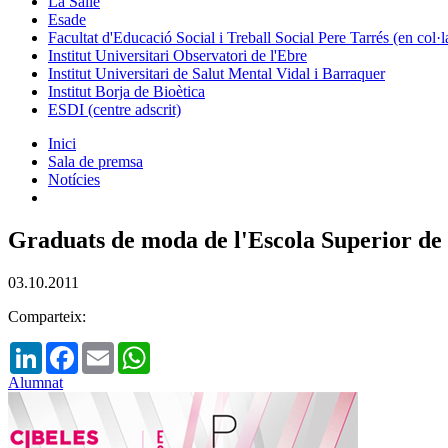
La Salle
Esade
Facultat d'Educació Social i Treball Social Pere Tarrés (en col
Institut Universitari Observatori de l'Ebre
Institut Universitari de Salut Mental Vidal i Barraquer
Institut Borja de Bioètica
ESDI (centre adscrit)
Inici
Sala de premsa
Notícies
Graduats de moda de l'Escola Superior d
03.10.2011
Comparteix:
LinkedIn
Facebook
Email
WhatsApp
Alumnat