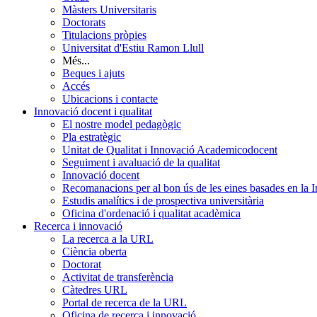
Màsters Universitaris
Doctorats
Titulacions pròpies
Universitat d'Estiu Ramon Llull
Més...
Beques i ajuts
Accés
Ubicacions i contacte
Innovació docent i qualitat
El nostre model pedagògic
Pla estratègic
Unitat de Qualitat i Innovació Academicodocent
Seguiment i avaluació de la qualitat
Innovació docent
Recomanacions per al bon ús de les eines basades en la Int
Estudis analítics i de prospectiva universitària
Oficina d'ordenació i qualitat acadèmica
Recerca i innovació
La recerca a la URL
Ciència oberta
Doctorat
Activitat de transferència
Càtedres URL
Portal de recerca de la URL
Oficina de recerca i innovació