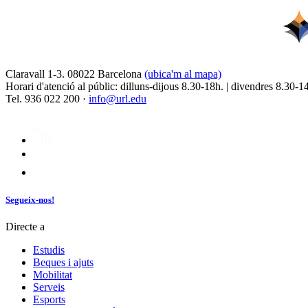
Claravall 1-3. 08022 Barcelona
(ubica'm al mapa)
Horari d'atenció al públic: dilluns-dijous 8.30-18h. | divendres 8.30-1
Tel. 936 022 200 ·
info@url.edu
Segueix-nos!
Directe a
Estudis
Beques i ajuts
Mobilitat
Serveis
Esports