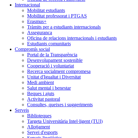
Internacional
Mobilitat estudiants
Mobilitat professorat i PTGAS
Erasmus+
Tràmits per a estudiants internacionals
Assegurança
Oficina de relacions internacionals i estudiants
Estudiants comunitaris
Compromís social
Portal de la Transparència
Desenvolupament sostenible
Cooperació i voluntariat
Recerca socialment compromesa
Unitat d'Igualtat i Diversitat
Medi ambient
Salut mental i benestar
Beques i ajuts
Activitat pastoral
Consultes, queixes i suggeriments
Serveis
Biblioteques
Targeta Universitària Intel·ligent (TUI)
Allotjament
Servei d'esports
Serveis lingüístics