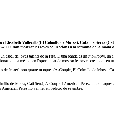
 Elisabeth Vallecillo (El Colmillo de Morsa), Catalina Serrà (Cati S
2009, han mostrat les seves col·leccions a la setmana de la moda d
n espai de joves talents de la Fira. D'una banda és un
showroom
, un 
ccionats que a més tenen l'oportunitat de mostrar les seves creacions en u
mes de febrer), són quatre marques (A-Couple, El Colmillo de Morsa, Ca
illo de Morsa, Cati Serrà, A-Couple i American Pérez, que en aquesta edi
 i American Pérez ho van fer en l'edició de setembre.