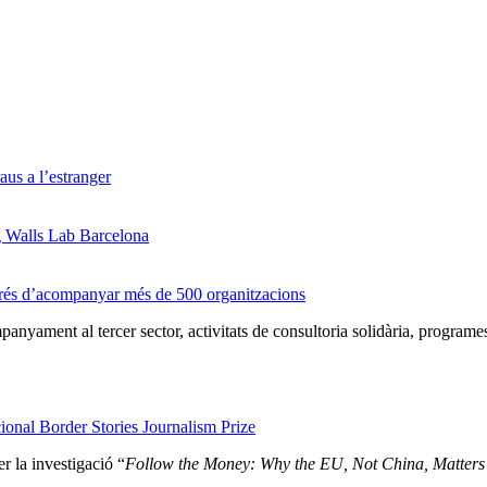
us a l’estranger
g Walls Lab Barcelona
prés d’acompanyar més de 500 organitzacions
nyament al tercer sector, activitats de consultoria solidària, programe
onal Border Stories Journalism Prize
r la investigació “
Follow the Money: Why the EU, Not China, Matters