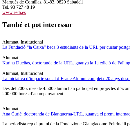
Marquès de Comillas, 81-83. 0820 Sabadell
Tel. 93 727 48 19
www.esdi.es
També et pot interessar
Alumnat, Institucional
La Fundació “la Caixa” beca 3 estudiants de la URL per cursar postgra
Alumnat
Karina Dueñas, doctoranda de la URL, guanya la 1a edició de Fallin
Alumnat, Institucional
La iniciativa d’impacte social d’Esade Alumni compleix 20 anys des
Des del 2006, més de 4.500 alumni han participat en projectes d’acompa
200.000 hores d’acompanyament
Alumnat
Ana Ćurić, doctoranda de Blanquerna-URL, guanya el premi internaci
La periodista rep el premi de la Fondazione Giangiacomo Feltrinelli pe