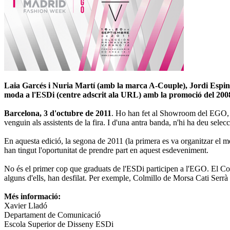
Laia Garcés i Nuria Martí (amb la marca A-Couple), Jordi Espino i
moda a l'ESDi (centre adscrit ala URL) amb la promoció del 2008-
Barcelona, 3 d'octubre de 2011
. Ho han fet al Showroom del EGO, u
venguin als assistents de la fira. I d'una antra banda, n'hi ha deu sele
En aquesta edició, la segona de 2011 (la primera es va organitzar el 
han tingut l'oportunitat de prendre part en aquest esdeveniment.
No és el primer cop que graduats de l'ESDi participen a l'EGO. El Colm
alguns d'ells, han desfilat. Per exemple, Colmillo de Morsa Cati Serrà
Més informació:
Xavier Lladó
Departament de Comunicació
Escola Superior de Disseny ESDi