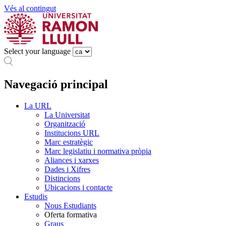
Vés al contingut
Select your language
Navegació principal
La URL
La Universitat
Organització
Institucions URL
Marc estratègic
Marc legislatiu i normativa pròpia
Aliances i xarxes
Dades i Xifres
Distincions
Ubicacions i contacte
Estudis
Nous Estudiants
Oferta formativa
Graus