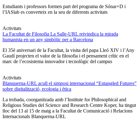
Estudiants i professors formen part del programa de Sónar+D i
l’IASlab es converteix en la seu de diferents activitats
Activitats
La Facultat de Filosofia La Salle-URL reivindica la mirada
humanista en un any simbòlic per a Barcelona
El 35è aniversari de la Facultat, la visita del papa Lleó XIV i l’Any
Gaudí projecten el valor de la filosofia i el pensament crític en el
marc de l’ecosistema innovador i tecnològic del campus
Activitats
Blanquerna-URL acull el simposi internacional “Entangled Futures”
sobre digitalització, ecologia i ètica
La trobada, coorganitzada amb l’Institute for Philosophical and
Religious Studies del Science and Research Centre Koper, ha tingut
lloc del 13 al 15 de maig a la Facultat de Comunicació i Relacions
Internacionals Blanquerna-URL