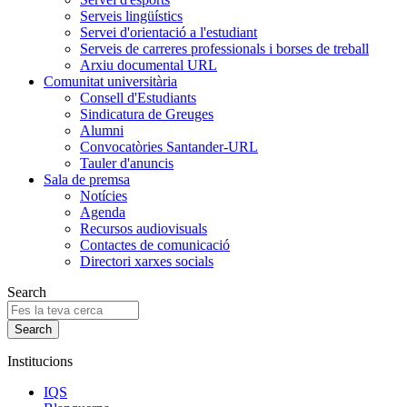
Serveis lingüístics
Servei d'orientació a l'estudiant
Serveis de carreres professionals i borses de treball
Arxiu documental URL
Comunitat universitària
Consell d'Estudiants
Sindicatura de Greuges
Alumni
Convocatòries Santander-URL
Tauler d'anuncis
Sala de premsa
Notícies
Agenda
Recursos audiovisuals
Contactes de comunicació
Directori xarxes socials
Search
Institucions
IQS