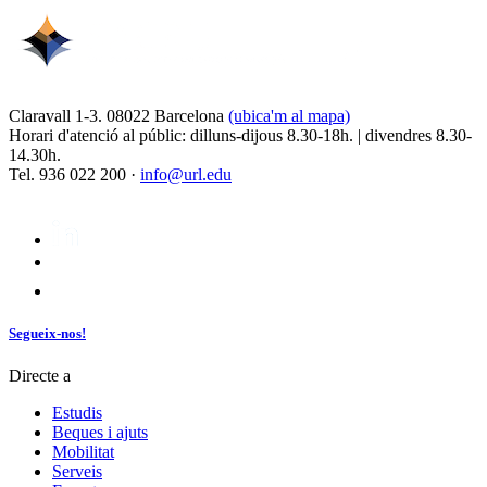
Claravall 1-3. 08022 Barcelona
(ubica'm al mapa)
Horari d'atenció al públic: dilluns-dijous 8.30-18h. | divendres 8.30-
14.30h.
Tel. 936 022 200 ·
info@url.edu
Segueix-nos!
Directe a
Estudis
Beques i ajuts
Mobilitat
Serveis