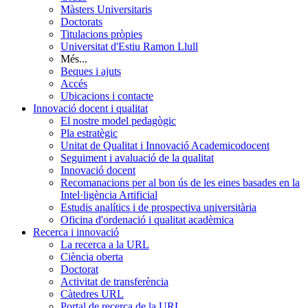
Màsters Universitaris
Doctorats
Titulacions pròpies
Universitat d'Estiu Ramon Llull
Més...
Beques i ajuts
Accés
Ubicacions i contacte
Innovació docent i qualitat
El nostre model pedagògic
Pla estratègic
Unitat de Qualitat i Innovació Academicodocent
Seguiment i avaluació de la qualitat
Innovació docent
Recomanacions per al bon ús de les eines basades en la
Intel·ligència Artificial
Estudis analítics i de prospectiva universitària
Oficina d'ordenació i qualitat acadèmica
Recerca i innovació
La recerca a la URL
Ciència oberta
Doctorat
Activitat de transferència
Càtedres URL
Portal de recerca de la URL