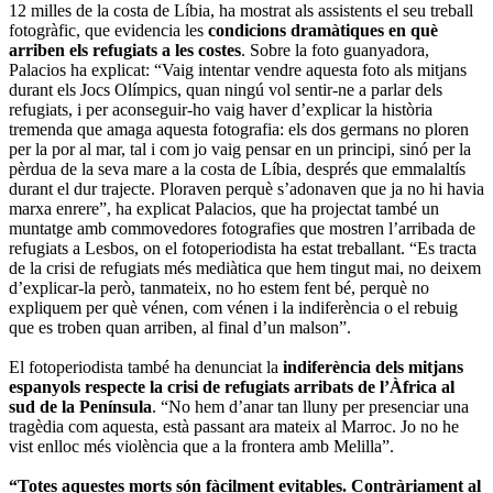
12 milles de la costa de Líbia, ha mostrat als assistents el seu treball
fotogràfic, que evidencia les
condicions dramàtiques en què
arriben els refugiats a les costes
. Sobre la foto guanyadora,
Palacios ha explicat: “Vaig intentar vendre aquesta foto als mitjans
durant els Jocs Olímpics, quan ningú vol sentir-ne a parlar dels
refugiats, i per aconseguir-ho vaig haver d’explicar la història
tremenda que amaga aquesta fotografia: els dos germans no ploren
per la por al mar, tal i com jo vaig pensar en un principi, sinó per la
pèrdua de la seva mare a la costa de Líbia, després que emmalaltís
durant el dur trajecte. Ploraven perquè s’adonaven que ja no hi havia
marxa enrere”, ha explicat Palacios, que ha projectat també un
muntatge amb commovedores fotografies que mostren l’arribada de
refugiats a Lesbos, on el fotoperiodista ha estat treballant. “Es tracta
de la crisi de refugiats més mediàtica que hem tingut mai, no deixem
d’explicar-la però, tanmateix, no ho estem fent bé, perquè no
expliquem per què vénen, com vénen i la indiferència o el rebuig
que es troben quan arriben, al final d’un malson”.
El fotoperiodista també ha denunciat la
indiferència dels mitjans
espanyols respecte la crisi de refugiats arribats de l’Àfrica al
sud de la Península
. “No hem d’anar tan lluny per presenciar una
tragèdia com aquesta, està passant ara mateix al Marroc. Jo no he
vist enlloc més violència que a la frontera amb Melilla”.
“Totes aquestes morts són fàcilment evitables. Contràriament al