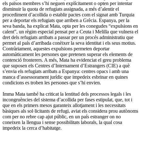
els països membres s’hi neguen explícitament o opten per intentar
disminuir la quota de refugiats assignada, a més d’alentir el
procediment d’acollida o establir pactes com el signat amb Turquia
per a deportar els refugiats que arriben a Grècia. Espanya, per la
seva banda, ha explicat Mata, opta per les conegudes “expulsions en
calent”, un règim especial pensat per a Ceuta i Melilla que vulnera el
dret dels refugiats arribats a passar per un procés administratiu que
permet al país d’arribada conèixer la seva identitat i els seus motius.
Contràriament, aquestes expulsions permeten deportar
automàticament les persones que pretenen superar els elements de
contenció fronterers. A més, Mata ha evidenciat el greu problema
que suposen els Centres d’Internament d’Estrangers (CIE) a què
s’envia els refugiats arribats a Espanya: centres opacs i amb una
manca d’assessorament jurídic que impedeix esbrinar en quines
condicions es troben les persones que s’hi envien.
Imma Mata també ha criticat la lentitud dels processos legals i les
incongruències del sistema d’acollida per fases estipulat, que, tot i
que en els primers mesos garanteix allotjament i les necessitats
bàsiques als sol·licitants de refugi, aviat els considera prou autònoms
com per no rebre cap ajut públic, en un país estranger on no
coneixen la llengua i sense possibilitats laborals, la qual cosa
impedeix la cerca d’habitatge.