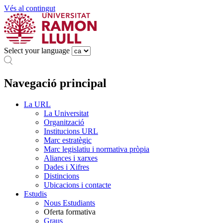
Vés al contingut
Select your language
Navegació principal
La URL
La Universitat
Organització
Institucions URL
Marc estratègic
Marc legislatiu i normativa pròpia
Aliances i xarxes
Dades i Xifres
Distincions
Ubicacions i contacte
Estudis
Nous Estudiants
Oferta formativa
Graus