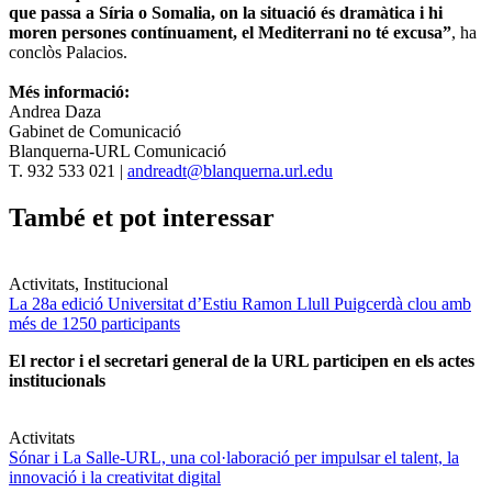
que passa a Síria o Somalia, on la situació és dramàtica i hi
moren persones contínuament, el Mediterrani no té excusa”
, ha
conclòs Palacios.
Més informació:
Andrea Daza
Gabinet de Comunicació
Blanquerna-URL Comunicació
T. 932 533 021 |
andreadt@blanquerna.url.edu
També et pot interessar
Activitats, Institucional
La 28a edició Universitat d’Estiu Ramon Llull Puigcerdà clou amb
més de 1250 participants
El rector i el secretari general de la URL participen en els actes
institucionals
Activitats
Sónar i La Salle-URL, una col·laboració per impulsar el talent, la
innovació i la creativitat digital