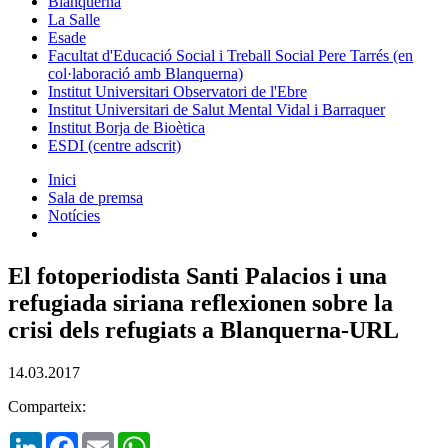
Blanquerna
La Salle
Esade
Facultat d'Educació Social i Treball Social Pere Tarrés (en
col·laboració amb Blanquerna)
Institut Universitari Observatori de l'Ebre
Institut Universitari de Salut Mental Vidal i Barraquer
Institut Borja de Bioètica
ESDI (centre adscrit)
Inici
Sala de premsa
Notícies
El fotoperiodista Santi Palacios i una
refugiada siriana reflexionen sobre la
crisi dels refugiats a Blanquerna-URL
14.03.2017
Comparteix:
LinkedIn
Facebook
Email
WhatsApp