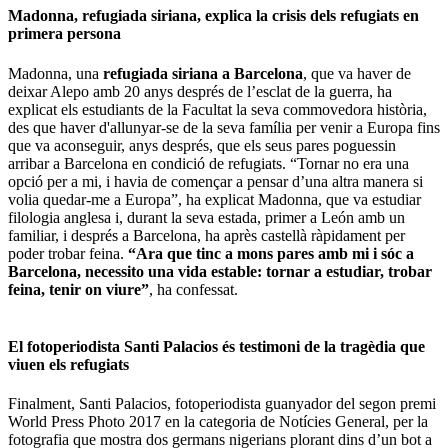
Madonna, refugiada siriana, explica la crisis dels refugiats en
primera persona
Madonna, una
refugiada siriana a Barcelona
, que va haver de
deixar Alepo amb 20 anys després de l’esclat de la guerra, ha
explicat els estudiants de la Facultat la seva commovedora història,
des que haver d'allunyar-se de la seva família per venir a Europa fins
que va aconseguir, anys després, que els seus pares poguessin
arribar a Barcelona en condició de refugiats. “Tornar no era una
opció per a mi, i havia de començar a pensar d’una altra manera si
volia quedar-me a Europa”, ha explicat Madonna, que va estudiar
filologia anglesa i, durant la seva estada, primer a León amb un
familiar, i després a Barcelona, ha après castellà ràpidament per
poder trobar feina.
“Ara que tinc a mons pares amb mi i sóc a
Barcelona, necessito una vida estable: tornar a estudiar, trobar
feina, tenir on viure”
, ha confessat.
El fotoperiodista Santi Palacios és testimoni de la tragèdia que
viuen els refugiats
Finalment, Santi Palacios, fotoperiodista guanyador del segon premi
World Press Photo 2017 en la categoria de Notícies General, per la
fotografia que mostra dos germans nigerians plorant dins d’un bot a