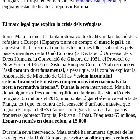
refugiats a Europa, en el marc de les
Jornades Blanquerna
, que
enguany estan dedicades a repensar Europa.
El marc legal que explica la crisis dels refugiats
Imma Mata ha iniciat la taula rodona contextualitzant la situació dels
refugiats a Europa i Espanya tenint en compte el
marc legal
i, en
aquest sentit, ha recordat que totes les normes i lleis subscrites pels
països membres de la Unió Europea (la Declaració Universal dels
Drets Humans, la Convenció de Ginebra de 1951, el Protocol de
New York del 1967 o el Sistema Europeu Comú d’Asil) reconeixen
l’
asil com un dret fonamental,
a pesar que, tal i com ha explicar la
responsable de Migració de Càritas,
“estem incomplint
sistemàticament els nostres compromisos internacionals i la
nostra normativa interna”
. Durant la seva intervenció, Mata ha
donat algunes xifres que exemplifiquen la dramàtica situació dels
refugiats: 65 milions el 2015, una població gairebé equivalent a la de
França, tot i que, en contra de la sensació d’arribada massiva que
regna a Europa, el 90% d’aquests refugiats busca asil als països
fronterers (sobretot Turquia, Pakistan i Líbia). D’aquests 65 milions,
Espanya només en dóna refugi a 15.000
.
Durant la seva intervenció, Mata també ha enumerat algunes de les
estratègies de la Unió Europea per
evitar acollir aquests refugiats
: