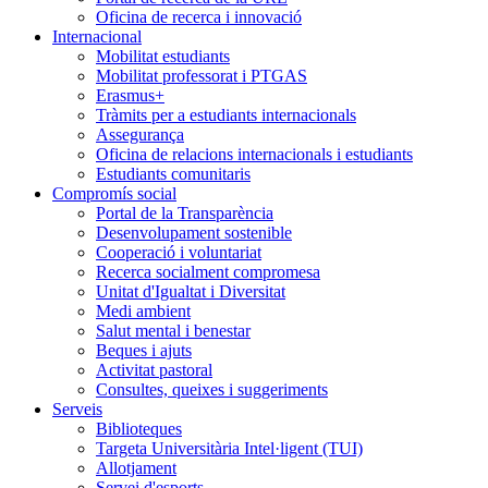
Oficina de recerca i innovació
Internacional
Mobilitat estudiants
Mobilitat professorat i PTGAS
Erasmus+
Tràmits per a estudiants internacionals
Assegurança
Oficina de relacions internacionals i estudiants
Estudiants comunitaris
Compromís social
Portal de la Transparència
Desenvolupament sostenible
Cooperació i voluntariat
Recerca socialment compromesa
Unitat d'Igualtat i Diversitat
Medi ambient
Salut mental i benestar
Beques i ajuts
Activitat pastoral
Consultes, queixes i suggeriments
Serveis
Biblioteques
Targeta Universitària Intel·ligent (TUI)
Allotjament
Servei d'esports