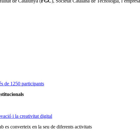
ralitat de Catalunya (
FGC
), Societat Catalana de Tecnologia, l’empre
s de 1250 participants
stitucionals
ció i la creativitat digital
 es converteix en la seu de diferents activitats