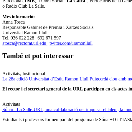
Barcelona (
TMB
), l’Obra Social “
La Caixa
“, Ferrocarrils de la Gene
o Radio Club La Salle.
Més informació:
Anna Tosca
Responsable Gabinet de Premsa i Xarxes Socials
Universitat Ramon Llull
Tel. 936 022 228 | 692 671 597
atosca@rectorat.url.edu
|
twitter.com/uramonllull
També et pot interessar
Activitats, Institucional
La 28a edició Universitat d’Estiu Ramon Llull Puigcerdà clou amb mé
El rector i el secretari general de la URL participen en els actes in
Activitats
Sónar i La Salle-URL, una col·laboració per impulsar el talent, la innova
Estudiants i professors formen part del programa de Sónar+D i l’IASlab