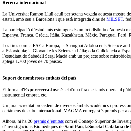
Recerca internacional
La Universitat Ramon Llull acull per setena vegada aquesta mostra de
estatal, amb seu a Barcelona i que està integrada dins de
MILSET
, fe
La participació d’estudiants estrangers és un tret distintiu d’aquesta 
Espanya, França, Grècia, Itàlia, Kazakhstan, Mèxic, Paraguai, Perú, 
Les fires com la ESE a Europa; la Shanghai Adolescents Science a
a Eslovàquia; la Giovani e les Scienze a Itàlia; o la Galiciencia a Esp
l’estudiant de Sabadell Sergi Macià amb un projecte sobre microbiolog
aplega 1.700 joves de 70 països.
Suport de nombroses entitats del país
El format d'
Exporecerca Jove
és el d'una fira d'estands oberta al púb
instrumental emprat, etc.
Un jurat acreditat procedent de diversos àmbits acadèmics i professionals
certàmens de caire internacional. MAGMA entregarà 3 premis per a cad
Alhora, hi ha 20
premis d’entitats
com el Consejo Superior de Investig
d’Investigacions Biomèdiques de
Sant Pau
, la
Societat Catalana de 