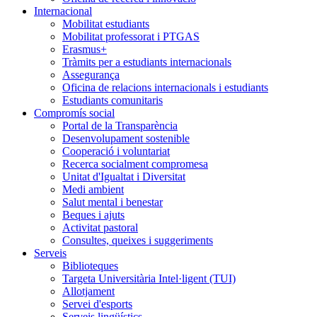
Internacional
Mobilitat estudiants
Mobilitat professorat i PTGAS
Erasmus+
Tràmits per a estudiants internacionals
Assegurança
Oficina de relacions internacionals i estudiants
Estudiants comunitaris
Compromís social
Portal de la Transparència
Desenvolupament sostenible
Cooperació i voluntariat
Recerca socialment compromesa
Unitat d'Igualtat i Diversitat
Medi ambient
Salut mental i benestar
Beques i ajuts
Activitat pastoral
Consultes, queixes i suggeriments
Serveis
Biblioteques
Targeta Universitària Intel·ligent (TUI)
Allotjament
Servei d'esports
Serveis lingüístics