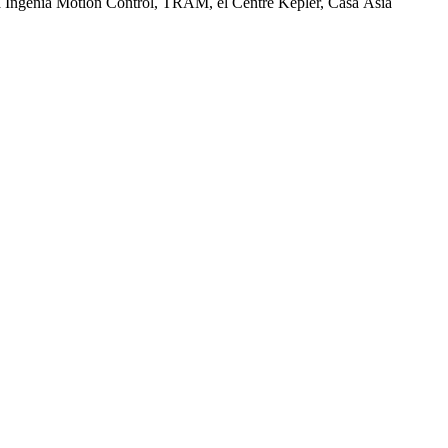
sa Ingenia Motion Control, TRAM, el Centre Kepler, Casa Àsia