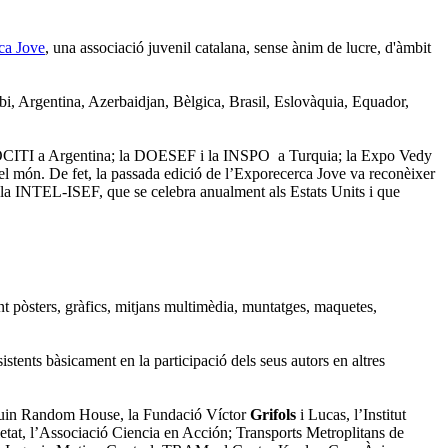
ca Jove
, una associació juvenil catalana, sense ànim de lucre, d'àmbit
habi, Argentina, Azerbaidjan, Bèlgica, Brasil, Eslovàquia, Equador,
JOCITI a Argentina; la DOESEF i la INSPO a Turquia; la Expo Vedy
ot el món. De fet, la passada edició de l’Exporecerca Jove va reconèixer
, la INTEL-ISEF, que se celebra anualment als Estats Units i que
çant pòsters, gràfics, mitjans multimèdia, muntatges, maquetes,
sistents bàsicament en la participació dels seus autors en altres
uin Random House, la Fundació Víctor
Grifols
i Lucas, l’Institut
etat, l’Associació Ciencia en Acción; Transports Metroplitans de