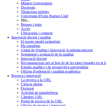
Màsters Universitaris
Doctorats
Titulacions pròpies
Universitat d'Estiu Ramon Llull
Més...
Beques i ajuts
Accés
Ubicacions i contacte
Innovació docent i qualitat
El nostre model pedagògic
Pla estratègic
Unitat de Qualitat i Innovació Academicodocent
Seguiment i avaluació de la qualitat
Innovació docent
Recomanacions per al bon ús de les eines basades en la Int
Estudis analítics i de prospectiva universitària
Oficina d'ordenació i qualitat acadèmica
Recerca i innovació
La recerca a la URL
Ciència oberta
Doctorat
Activitat de transferència
Càtedres URL
Portal de recerca de la URL
Oficina de recerca i innovació