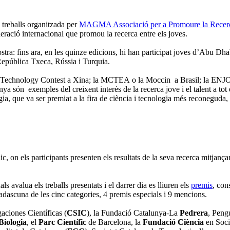
 treballs organitzada per
MAGMA Associació per a Promoure la Recer
deració internacional que promou la recerca entre els joves.
mostra: fins ara, en les quinze edicions, hi han participat joves d’Abu D
República Txeca, Rússia i Turquia.
nd Technology Contest a Xina; la MCTEA o la Moccin a Brasil; la EN
anya són exemples del creixent interès de la recerca jove i el talent a t
ia, que va ser premiat a la fira de ciència i tecnologia més reconeguda
lic, on els participants presenten els resultats de la seva recerca mitjan
 avalua els treballs presentats i el darrer dia es lliuren els
premis
, con
ascuna de les cinc categories, 4 premis especials i 9 mencions.
aciones Científicas (
CSIC
), la Fundació Catalunya-La
Pedrera
, Peng
Biologia
, el
Parc Científic
de Barcelona, la
Fundació Ciència
en Soci