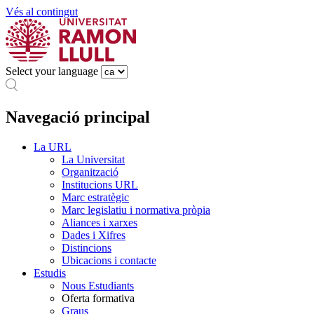
Vés al contingut
Select your language
Navegació principal
La URL
La Universitat
Organització
Institucions URL
Marc estratègic
Marc legislatiu i normativa pròpia
Aliances i xarxes
Dades i Xifres
Distincions
Ubicacions i contacte
Estudis
Nous Estudiants
Oferta formativa
Graus