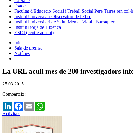
La Salle
Esade
Facultat d'Educació Social i Treball Social Pere Tarrés (en col
Institut Universitari Observatori de l'Ebre
Institut Universitari de Salut Mental Vidal i Barraquer
Institut Borja de Bioètica
ESDI (centre adscrit)
Inici
Sala de premsa
Notícies
La URL acull més de 200 investigadors inte
25.03.2015
Comparteix:
LinkedIn
Facebook
Email
WhatsApp
Activitats