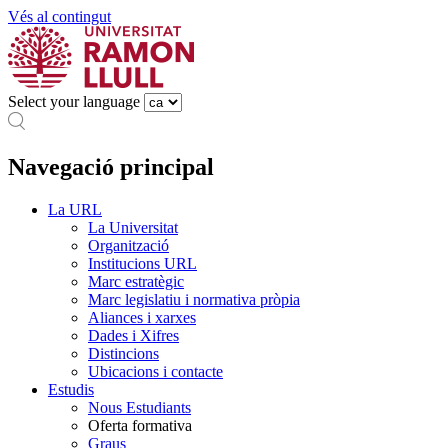
Vés al contingut
Select your language
Navegació principal
La URL
La Universitat
Organització
Institucions URL
Marc estratègic
Marc legislatiu i normativa pròpia
Aliances i xarxes
Dades i Xifres
Distincions
Ubicacions i contacte
Estudis
Nous Estudiants
Oferta formativa
Graus