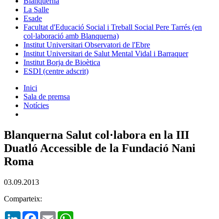
Blanquerna
La Salle
Esade
Facultat d'Educació Social i Treball Social Pere Tarrés (en
col·laboració amb Blanquerna)
Institut Universitari Observatori de l'Ebre
Institut Universitari de Salut Mental Vidal i Barraquer
Institut Borja de Bioètica
ESDI (centre adscrit)
Inici
Sala de premsa
Notícies
Blanquerna Salut col·labora en la III
Duatló Accessible de la Fundació Nani
Roma
03.09.2013
Comparteix:
LinkedIn
Facebook
Email
WhatsApp