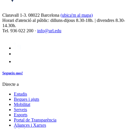
Claravall 1-3. 08022 Barcelona
(ubica'm al mapa)
Horari d'atenció al públic: dilluns-dijous 8.30-18h. | divendres 8.30-
14.30h.
Tel. 936 022 200 ·
info@url.edu
Segueix-nos!
Directe a
Estudis
Beques i ajuts
Mobilitat
Serveis
Esports
Portal de Transparència
Aliances i Xarxes