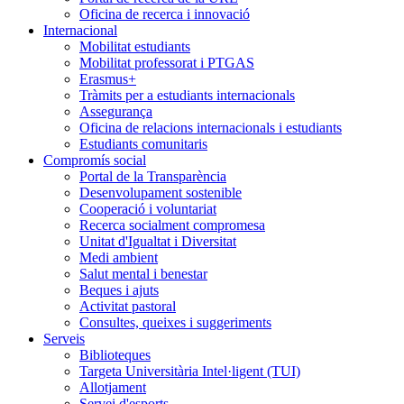
Oficina de recerca i innovació
Internacional
Mobilitat estudiants
Mobilitat professorat i PTGAS
Erasmus+
Tràmits per a estudiants internacionals
Assegurança
Oficina de relacions internacionals i estudiants
Estudiants comunitaris
Compromís social
Portal de la Transparència
Desenvolupament sostenible
Cooperació i voluntariat
Recerca socialment compromesa
Unitat d'Igualtat i Diversitat
Medi ambient
Salut mental i benestar
Beques i ajuts
Activitat pastoral
Consultes, queixes i suggeriments
Serveis
Biblioteques
Targeta Universitària Intel·ligent (TUI)
Allotjament
Servei d'esports