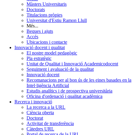
Màsters Universitaris
Doctorats
Titulacions pròpies
Universitat d'Estiu Ramon Llull
Més...
Beques i ajuts
Accés
Ubicacions i contacte
Innovació docent i qualitat
El nostre model pedagògic
Pla estratègic
Unitat de Qualitat i Innovació Academicodocent
Seguiment i avaluació de la qualitat
Innovació docent
Recomanacions per al bon ús de les eines basades en la
Intel·ligència Artificial
Estudis analítics i de prospectiva universitària
Oficina d'ordenació i qualitat acadèmica
Recerca i innovació
La recerca a la URL
Ciència oberta
Doctorat
Activitat de transferència
Càtedres URL
Portal de recerca de la URL