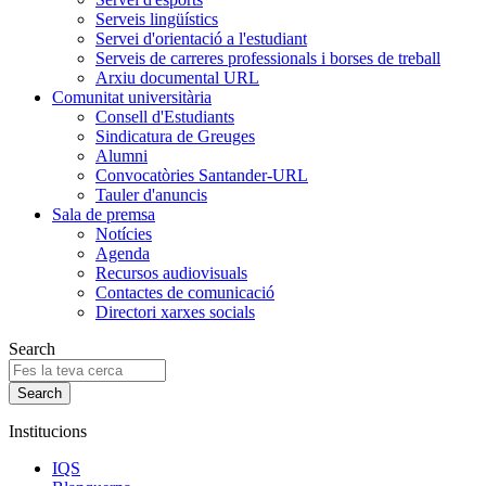
Serveis lingüístics
Servei d'orientació a l'estudiant
Serveis de carreres professionals i borses de treball
Arxiu documental URL
Comunitat universitària
Consell d'Estudiants
Sindicatura de Greuges
Alumni
Convocatòries Santander-URL
Tauler d'anuncis
Sala de premsa
Notícies
Agenda
Recursos audiovisuals
Contactes de comunicació
Directori xarxes socials
Search
Institucions
IQS