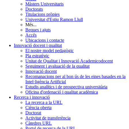
Màsters Universitaris
Doctorats
Titulacions pròpies
Universitat d'Estiu Ramon Llull
Més...
Beques i ajuts
Accés
Ubicacions i contacte
Innovació docent i qualitat
El nostre model pedagògic
Pla estratègic
Unitat de Qualitat i Innovació Academicodocent
Seguiment i avaluació de la qualitat
Innovació docent
Recomanacions per al bon ús de les eines basades en la
Intel·ligència Artificial
Estudis analítics i de prospectiva universitària
Oficina d'ordenació i qualitat acadèmica
Recerca i innovació
La recerca a la URL
Ciència oberta
Doctorat
Activitat de transferència
Càtedres URL
Portal de recerca de la URL