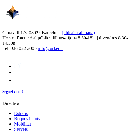
Claravall 1-3. 08022 Barcelona
(ubica'm al mapa)
Horari d'atenció al públic: dilluns-dijous 8.30-18h. | divendres 8.30-
14.30h.
Tel. 936 022 200 ·
info@url.edu
Segueix-nos!
Directe a
Estudis
Beques i ajuts
Mobilitat
Serveis