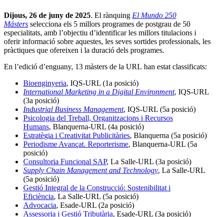
Dijous, 26 de juny de 2025
. El rànquing
El Mundo
250
Másters
selecciona els 5 millors programes de postgrau de 50
especialitats, amb l’objectiu d’identificar les millors titulacions i
oferir informació sobre aquestes, les seves sortides professionals, les
pràctiques que ofereixen i la duració dels programes.
En l’edició d’enguany, 13 màsters de la URL han estat classificats:
Bioenginyeria
, IQS-URL (1a posició)
International Marketing in a Digital Environment
, IQS-URL
(3a posició)
Industrial Business Management
, IQS-URL (5a posició)
Psicologia del Treball, Organitzacions i Recursos
Humans
, Blanquerna-URL (4a posició)
Estratègia i Creativitat Publicitàries
, Blanquerna (5a posició)
Periodisme Avançat. Reporterisme
, Blanquerna-URL (5a
posició)
Consultoria Funcional SAP
, La Salle-URL (3a posició)
Supply Chain Management and Technology
, La Salle-URL
(5a posició)
Gestió Integral de la Construcció: Sostenibilitat i
Eficiència
, La Salle-URL (5a posició)
Advocacia
, Esade-URL (2a posició)
Assessoria i Gestió Tributària
, Esade-URL (3a posició)