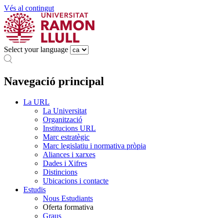
Vés al contingut
Select your language
Navegació principal
La URL
La Universitat
Organització
Institucions URL
Marc estratègic
Marc legislatiu i normativa pròpia
Aliances i xarxes
Dades i Xifres
Distincions
Ubicacions i contacte
Estudis
Nous Estudiants
Oferta formativa
Graus