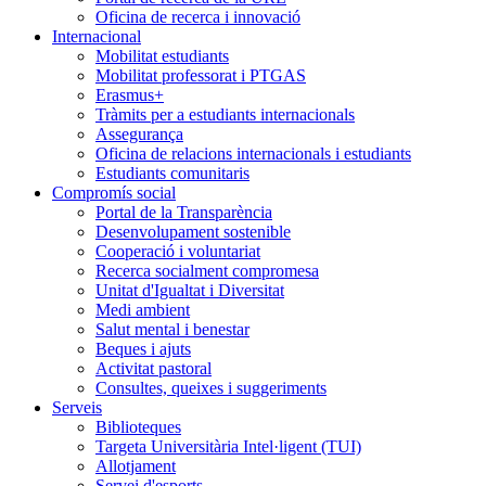
Oficina de recerca i innovació
Internacional
Mobilitat estudiants
Mobilitat professorat i PTGAS
Erasmus+
Tràmits per a estudiants internacionals
Assegurança
Oficina de relacions internacionals i estudiants
Estudiants comunitaris
Compromís social
Portal de la Transparència
Desenvolupament sostenible
Cooperació i voluntariat
Recerca socialment compromesa
Unitat d'Igualtat i Diversitat
Medi ambient
Salut mental i benestar
Beques i ajuts
Activitat pastoral
Consultes, queixes i suggeriments
Serveis
Biblioteques
Targeta Universitària Intel·ligent (TUI)
Allotjament
Servei d'esports