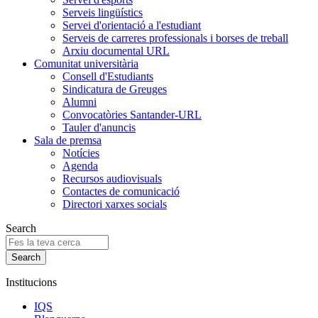
Serveis lingüístics
Servei d'orientació a l'estudiant
Serveis de carreres professionals i borses de treball
Arxiu documental URL
Comunitat universitària
Consell d'Estudiants
Sindicatura de Greuges
Alumni
Convocatòries Santander-URL
Tauler d'anuncis
Sala de premsa
Notícies
Agenda
Recursos audiovisuals
Contactes de comunicació
Directori xarxes socials
Search
Institucions
IQS