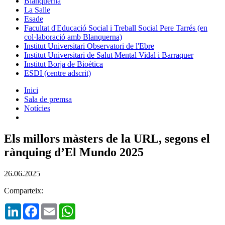
Blanquerna
La Salle
Esade
Facultat d'Educació Social i Treball Social Pere Tarrés (en
col·laboració amb Blanquerna)
Institut Universitari Observatori de l'Ebre
Institut Universitari de Salut Mental Vidal i Barraquer
Institut Borja de Bioètica
ESDI (centre adscrit)
Inici
Sala de premsa
Notícies
Els millors màsters de la URL, segons el
rànquing d’El Mundo 2025
26.06.2025
Comparteix:
LinkedIn
Facebook
Email
WhatsApp