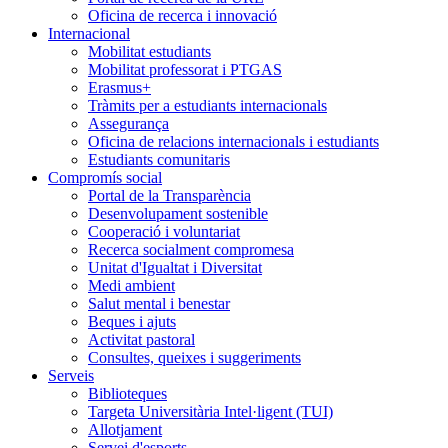
Oficina de recerca i innovació
Internacional
Mobilitat estudiants
Mobilitat professorat i PTGAS
Erasmus+
Tràmits per a estudiants internacionals
Assegurança
Oficina de relacions internacionals i estudiants
Estudiants comunitaris
Compromís social
Portal de la Transparència
Desenvolupament sostenible
Cooperació i voluntariat
Recerca socialment compromesa
Unitat d'Igualtat i Diversitat
Medi ambient
Salut mental i benestar
Beques i ajuts
Activitat pastoral
Consultes, queixes i suggeriments
Serveis
Biblioteques
Targeta Universitària Intel·ligent (TUI)
Allotjament
Servei d'esports