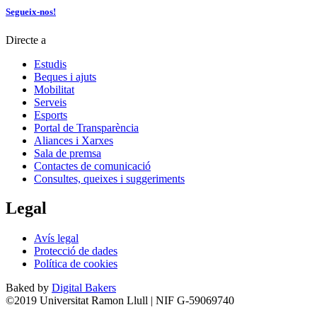
Segueix-nos!
Directe a
Estudis
Beques i ajuts
Mobilitat
Serveis
Esports
Portal de Transparència
Aliances i Xarxes
Sala de premsa
Contactes de comunicació
Consultes, queixes i suggeriments
Legal
Avís legal
Protecció de dades
Política de cookies
Baked by
Digital Bakers
©2019 Universitat Ramon Llull | NIF G-59069740