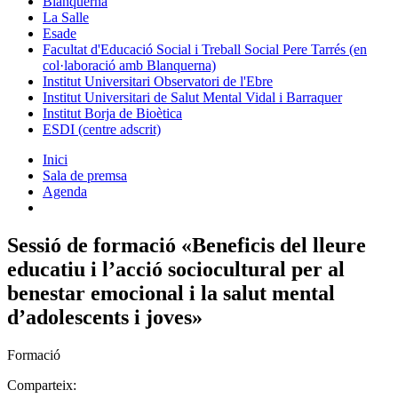
Blanquerna
La Salle
Esade
Facultat d'Educació Social i Treball Social Pere Tarrés (en
col·laboració amb Blanquerna)
Institut Universitari Observatori de l'Ebre
Institut Universitari de Salut Mental Vidal i Barraquer
Institut Borja de Bioètica
ESDI (centre adscrit)
Inici
Sala de premsa
Agenda
Sessió de formació «Beneficis del lleure
educatiu i l’acció sociocultural per al
benestar emocional i la salut mental
d’adolescents i joves»
Formació
Comparteix: