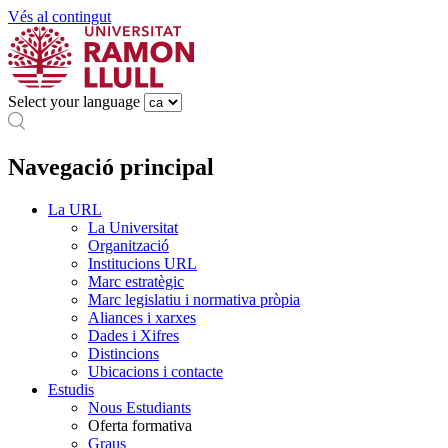
Vés al contingut
Select your language
Navegació principal
La URL
La Universitat
Organització
Institucions URL
Marc estratègic
Marc legislatiu i normativa pròpia
Aliances i xarxes
Dades i Xifres
Distincions
Ubicacions i contacte
Estudis
Nous Estudiants
Oferta formativa
Graus