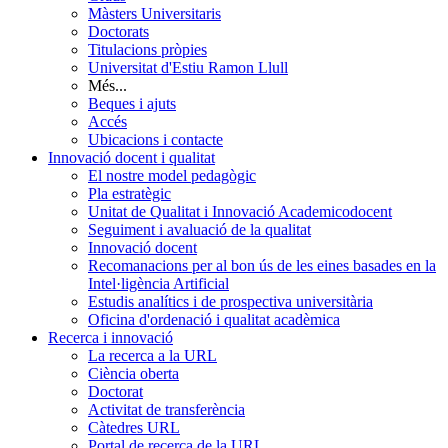
Màsters Universitaris
Doctorats
Titulacions pròpies
Universitat d'Estiu Ramon Llull
Més...
Beques i ajuts
Accés
Ubicacions i contacte
Innovació docent i qualitat
El nostre model pedagògic
Pla estratègic
Unitat de Qualitat i Innovació Academicodocent
Seguiment i avaluació de la qualitat
Innovació docent
Recomanacions per al bon ús de les eines basades en la
Intel·ligència Artificial
Estudis analítics i de prospectiva universitària
Oficina d'ordenació i qualitat acadèmica
Recerca i innovació
La recerca a la URL
Ciència oberta
Doctorat
Activitat de transferència
Càtedres URL
Portal de recerca de la URL