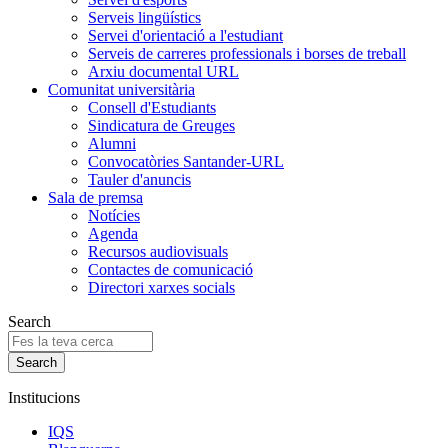
Serveis lingüístics
Servei d'orientació a l'estudiant
Serveis de carreres professionals i borses de treball
Arxiu documental URL
Comunitat universitària
Consell d'Estudiants
Sindicatura de Greuges
Alumni
Convocatòries Santander-URL
Tauler d'anuncis
Sala de premsa
Notícies
Agenda
Recursos audiovisuals
Contactes de comunicació
Directori xarxes socials
Search
Institucions
IQS