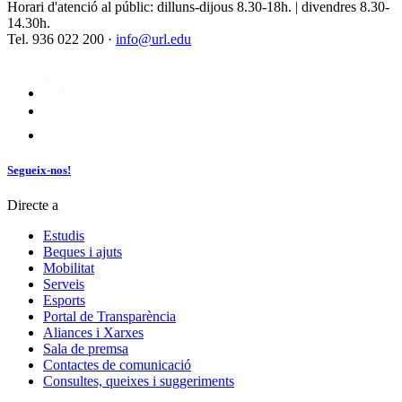
Horari d'atenció al públic: dilluns-dijous 8.30-18h. | divendres 8.30-
14.30h.
Tel. 936 022 200 ·
info@url.edu
Segueix-nos!
Directe a
Estudis
Beques i ajuts
Mobilitat
Serveis
Esports
Portal de Transparència
Aliances i Xarxes
Sala de premsa
Contactes de comunicació
Consultes, queixes i suggeriments