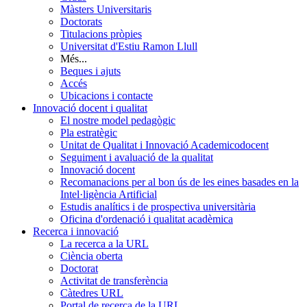
Màsters Universitaris
Doctorats
Titulacions pròpies
Universitat d'Estiu Ramon Llull
Més...
Beques i ajuts
Accés
Ubicacions i contacte
Innovació docent i qualitat
El nostre model pedagògic
Pla estratègic
Unitat de Qualitat i Innovació Academicodocent
Seguiment i avaluació de la qualitat
Innovació docent
Recomanacions per al bon ús de les eines basades en la
Intel·ligència Artificial
Estudis analítics i de prospectiva universitària
Oficina d'ordenació i qualitat acadèmica
Recerca i innovació
La recerca a la URL
Ciència oberta
Doctorat
Activitat de transferència
Càtedres URL
Portal de recerca de la URL