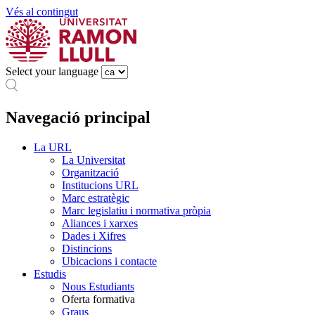
Vés al contingut
Select your language
Navegació principal
La URL
La Universitat
Organització
Institucions URL
Marc estratègic
Marc legislatiu i normativa pròpia
Aliances i xarxes
Dades i Xifres
Distincions
Ubicacions i contacte
Estudis
Nous Estudiants
Oferta formativa
Graus