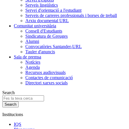
Serveis lingüístics
Servei d'orientació a l'estudiant
Serveis de carreres professionals i borses de treball
Arxiu documental URL
Comunitat universitària
Consell d'Estudiants
Sindicatura de Greuges
Alumni
Convocatòries Santander-URL
Tauler d'anuncis
Sala de premsa
Notícies
Agenda
Recursos audiovisuals
Contactes de comunicació
Directori xarxes socials
Search
Institucions
IQS