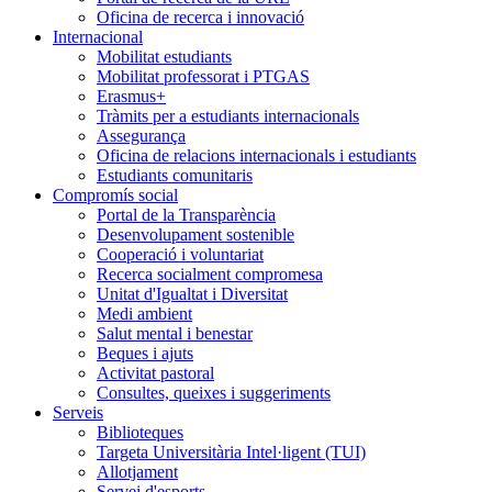
Oficina de recerca i innovació
Internacional
Mobilitat estudiants
Mobilitat professorat i PTGAS
Erasmus+
Tràmits per a estudiants internacionals
Assegurança
Oficina de relacions internacionals i estudiants
Estudiants comunitaris
Compromís social
Portal de la Transparència
Desenvolupament sostenible
Cooperació i voluntariat
Recerca socialment compromesa
Unitat d'Igualtat i Diversitat
Medi ambient
Salut mental i benestar
Beques i ajuts
Activitat pastoral
Consultes, queixes i suggeriments
Serveis
Biblioteques
Targeta Universitària Intel·ligent (TUI)
Allotjament
Servei d'esports