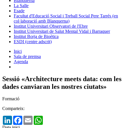
Blanquerna
La Salle
Esade
Facultat d'Educació Social i Treball Social Pere Tarrés (en
col·laboració amb Blanquerna)
Institut Universitari Observatori de l'Ebre
Institut Universitari de Salut Mental Vidal i Barraquer
Institut Borja de Bioètica
ESDI (centre adscrit)
Inici
Sala de premsa
Agenda
Sessió «Architecture meets data: com les
dades canviaran les nostres ciutats»
Formació
Comparteix:
LinkedIn
Facebook
Email
WhatsApp
Data inici