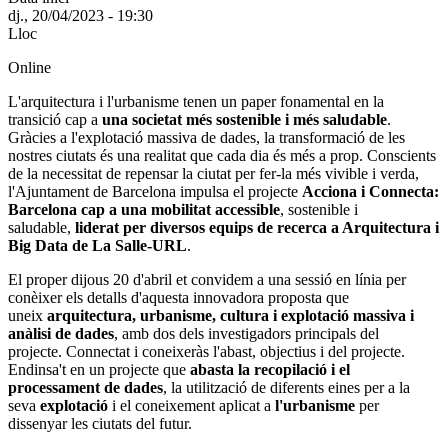
dj., 20/04/2023 - 19:30
Lloc
Online
L'arquitectura i l'urbanisme tenen un paper fonamental en la
transició cap a
una societat més sostenible i més saludable
.
Gràcies a l'explotació massiva de dades, la transformació de les
nostres ciutats és una realitat que cada dia és més a prop. Conscients
de la necessitat de repensar la ciutat per fer-la més vivible i verda,
l'Ajuntament de Barcelona impulsa el projecte
Acciona i Connecta:
Barcelona cap a una mobilitat accessible
, sostenible i
saludable,
liderat per diversos equips de recerca a Arquitectura i
Big Data de La Salle-URL
.
El proper dijous 20 d'abril et convidem a una sessió en línia per
conèixer els detalls d'aquesta innovadora proposta que
uneix
arquitectura, urbanisme, cultura i explotació massiva i
anàlisi de dades
, amb dos dels investigadors principals del
projecte. Connectat i coneixeràs l'abast, objectius i del projecte.
Endinsa't en un projecte que
abasta la recopilació i el
processament de dades
, la utilització de diferents eines per a la
seva
explotació
i el coneixement aplicat a
l'urbanisme
per
dissenyar les ciutats del futur.