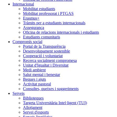
Internacional
Mobilitat estudiants
Mobilitat professorat i PTGAS
Erasmus+
Tràmits per a estudiants internacionals
Assegurança
Oficina de relacions internacionals i estudiants
Estudiants comunitaris
Compromís social
Portal de la Transparència
Desenvolupament sostenible
Cooperació i voluntariat
Recerca socialment compromesa
Unitat d'Igualtat i Diversitat
Medi ambient
Salut mental i benestar
Beques i ajuts
Activitat pastoral
Consultes, queixes i suggeriments
Serveis
Biblioteques
Targeta Universitària Intel·ligent (TUI)
Allotjament
Servei d'esports
Serveis lingüístics