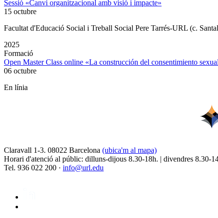
Sessió «Canvi organitzacional amb visió i impacte»
15 octubre
Facultat d'Educació Social i Treball Social Pere Tarrés-URL (c. Santa
2025
Formació
Open Master Class online «La construcción del consentimiento sex
06 octubre
En línia
Claravall 1-3. 08022 Barcelona
(ubica'm al mapa)
Horari d'atenció al públic: dilluns-dijous 8.30-18h. | divendres 8.30-1
Tel. 936 022 200 ·
info@url.edu