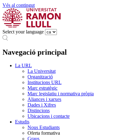
Vés al contingut
Select your language
Navegació principal
La URL
La Universitat
Organització
Institucions URL
Marc estratègic
Marc legislatiu i normativa pròpia
Aliances i xarxes
Dades i Xifres
Distincions
Ubicacions i contacte
Estudis
Nous Estudiants
Oferta formativa
Graus