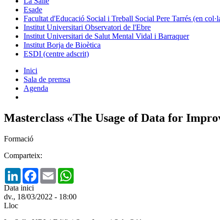
La Salle
Esade
Facultat d'Educació Social i Treball Social Pere Tarrés (en col
Institut Universitari Observatori de l'Ebre
Institut Universitari de Salut Mental Vidal i Barraquer
Institut Borja de Bioètica
ESDI (centre adscrit)
Inici
Sala de premsa
Agenda
Masterclass «The Usage of Data for Impro
Formació
Comparteix:
LinkedIn
Facebook
Email
WhatsApp
Data inici
dv., 18/03/2022 - 18:00
Lloc