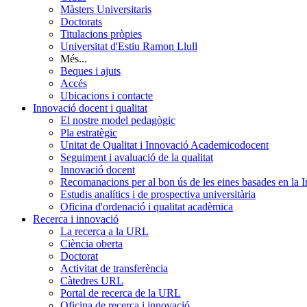
Màsters Universitaris
Doctorats
Titulacions pròpies
Universitat d'Estiu Ramon Llull
Més...
Beques i ajuts
Accés
Ubicacions i contacte
Innovació docent i qualitat
El nostre model pedagògic
Pla estratègic
Unitat de Qualitat i Innovació Academicodocent
Seguiment i avaluació de la qualitat
Innovació docent
Recomanacions per al bon ús de les eines basades en la Int
Estudis analítics i de prospectiva universitària
Oficina d'ordenació i qualitat acadèmica
Recerca i innovació
La recerca a la URL
Ciència oberta
Doctorat
Activitat de transferència
Càtedres URL
Portal de recerca de la URL
Oficina de recerca i innovació