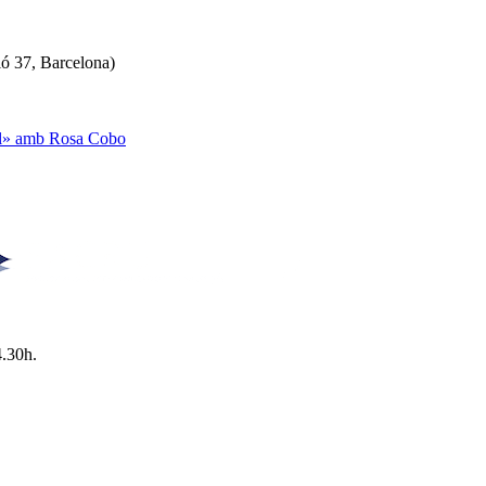
ló 37, Barcelona)
ual» amb Rosa Cobo
4.30h.