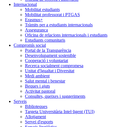
Internacional
Mobilitat estudiants
Mobilitat professorat i PTGAS
Erasmus+
Tràmits per a estudiants internacionals
Assegurança
Oficina de relacions internacionals i estudiants
Estudiants comunitaris
Compromís social
Portal de la Transparència
Desenvolupament sostenible
Cooperació i voluntariat
Recerca socialment compromesa
Unitat d'Igualtat i Diversitat
Medi ambient
Salut mental i benestar
Beques i ajuts
Activitat pastoral
Consultes, queixes i suggeriments
Serveis
Biblioteques
Targeta Universitària Intel·ligent (TUI)
Allotjament
Servei d'esports
Serveis lingüístics