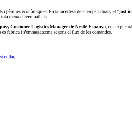
ets i pèrdues econòmiques. En la incertesa dels temps actuals, el "
just-i
 tota mena d'eventualitats.
uez, Customer Logistics Manager de Nestlé Espanya
, ens explicar
ls es fabrica i s'emmagatzema segons el flux de les comandes.
st enllaç
.