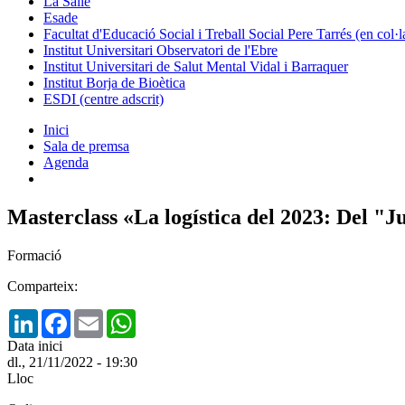
La Salle
Esade
Facultat d'Educació Social i Treball Social Pere Tarrés (en col
Institut Universitari Observatori de l'Ebre
Institut Universitari de Salut Mental Vidal i Barraquer
Institut Borja de Bioètica
ESDI (centre adscrit)
Inici
Sala de premsa
Agenda
Masterclass «La logística del 2023: Del "Ju
Formació
Comparteix:
LinkedIn
Facebook
Email
WhatsApp
Data inici
dl., 21/11/2022 - 19:30
Lloc