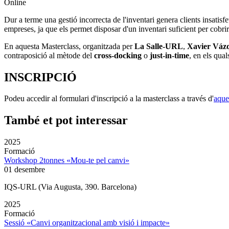
Online
Dur a terme una gestió incorrecta de l'inventari genera clients insatisf
empreses, ja que els permet disposar d'un inventari suficient per cobrir
En aquesta Masterclass, organitzada per
La Salle-URL
,
Xavier Vázq
contraposició al mètode del
cross-docking
o
just-in-time
, en els qua
INSCRIPCIÓ
Podeu accedir al formulari d'inscripció a la masterclass a través d'
aque
També et pot interessar
2025
Formació
Workshop 2tonnes «Mou-te pel canvi»
01 desembre
IQS-URL (Via Augusta, 390. Barcelona)
2025
Formació
Sessió «Canvi organitzacional amb visió i impacte»