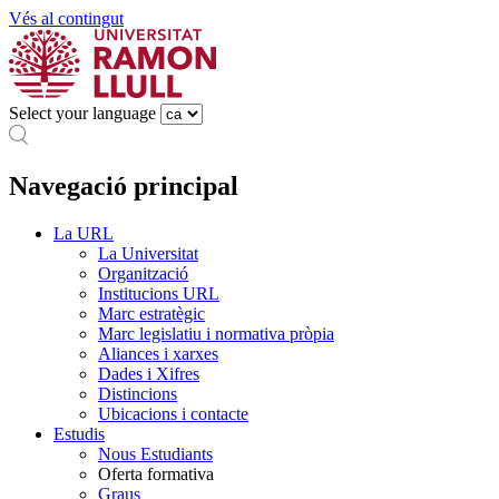
Vés al contingut
Select your language
Navegació principal
La URL
La Universitat
Organització
Institucions URL
Marc estratègic
Marc legislatiu i normativa pròpia
Aliances i xarxes
Dades i Xifres
Distincions
Ubicacions i contacte
Estudis
Nous Estudiants
Oferta formativa
Graus