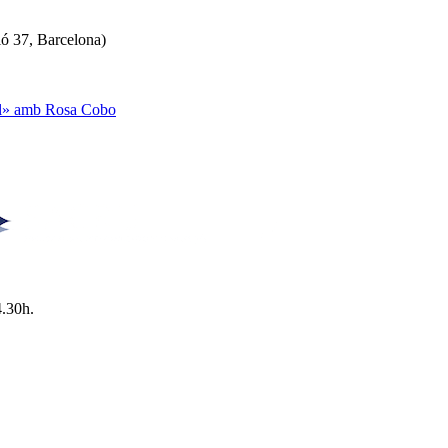
ló 37, Barcelona)
ual» amb Rosa Cobo
4.30h.