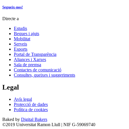
Segueix-nos!
Directe a
Estudis
Beques i ajuts
Mobilitat
Serveis
Esports
Portal de Transparència
Aliances i Xarxes
Sala de premsa
Contactes de comunicació
Consultes, queixes i suggeriments
Legal
Avís legal
Protecció de dades
Política de cookies
Baked by
Digital Bakers
©2019 Universitat Ramon Llull | NIF G-59069740