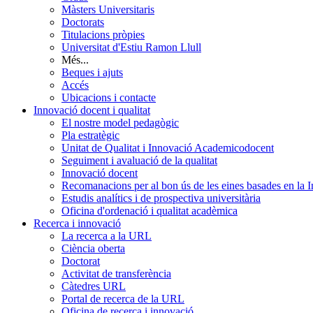
Màsters Universitaris
Doctorats
Titulacions pròpies
Universitat d'Estiu Ramon Llull
Més...
Beques i ajuts
Accés
Ubicacions i contacte
Innovació docent i qualitat
El nostre model pedagògic
Pla estratègic
Unitat de Qualitat i Innovació Academicodocent
Seguiment i avaluació de la qualitat
Innovació docent
Recomanacions per al bon ús de les eines basades en la Int
Estudis analítics i de prospectiva universitària
Oficina d'ordenació i qualitat acadèmica
Recerca i innovació
La recerca a la URL
Ciència oberta
Doctorat
Activitat de transferència
Càtedres URL
Portal de recerca de la URL
Oficina de recerca i innovació