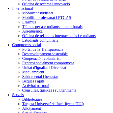
Oficina de recerca i innovació
Internacional
Mobilitat estudiants
Mobilitat professorat i PTGAS
Erasmus+
Tràmits per a estudiants internacionals
Assegurança
Oficina de relacions internacionals i estudiants
Estudiants comunitaris
Compromís social
Portal de la Transparència
Desenvolupament sostenible
Cooperació i voluntariat
Recerca socialment compromesa
Unitat d'Igualtat i Diversitat
Medi ambient
Salut mental i benestar
Beques i ajuts
Activitat pastoral
Consultes, queixes i suggeriments
Serveis
Biblioteques
Targeta Universitària Intel·ligent (TUI)
Allotjament
Servei d'esports