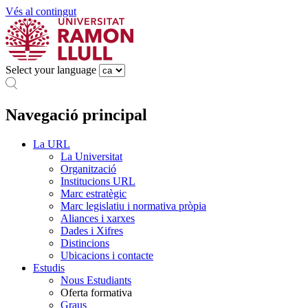
Vés al contingut
Select your language
Navegació principal
La URL
La Universitat
Organització
Institucions URL
Marc estratègic
Marc legislatiu i normativa pròpia
Aliances i xarxes
Dades i Xifres
Distincions
Ubicacions i contacte
Estudis
Nous Estudiants
Oferta formativa
Graus