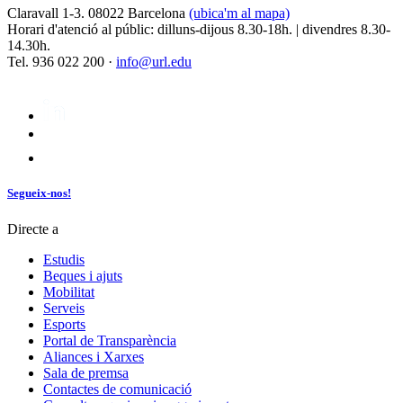
Claravall 1-3. 08022 Barcelona
(ubica'm al mapa)
Horari d'atenció al públic: dilluns-dijous 8.30-18h. | divendres 8.30-
14.30h.
Tel. 936 022 200 ·
info@url.edu
Segueix-nos!
Directe a
Estudis
Beques i ajuts
Mobilitat
Serveis
Esports
Portal de Transparència
Aliances i Xarxes
Sala de premsa
Contactes de comunicació