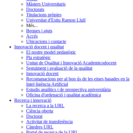
Màsters Universitaris
Doctorats
Titulacions pròpies
Universitat d'Estiu Ramon Llull
Més...
Beques i ajuts
Accés
Ubicacions i contacte
Innovació docent i qualitat
El nostre model pedagògic
Pla estratègic
Unitat de Qualitat i Innovació Academicodocent
Seguiment i avaluació de la qualitat
Innovació docent
Recomanacions per al bon ús de les eines basades en la
Intel·ligència Artificial
Estudis analítics i de prospectiva universitària
Oficina d'ordenació i qualitat acadèmica
Recerca i innovació
La recerca a la URL
Ciència oberta
Doctorat
Activitat de transferència
Càtedres URL
Portal de recerca de la URL