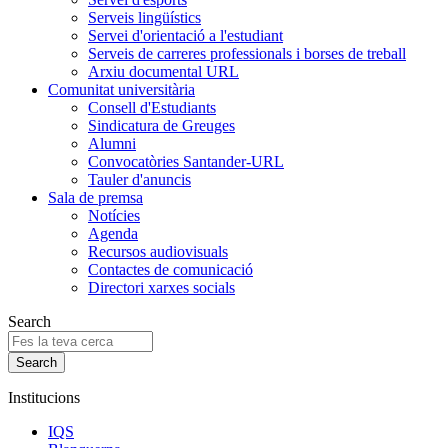
Serveis lingüístics
Servei d'orientació a l'estudiant
Serveis de carreres professionals i borses de treball
Arxiu documental URL
Comunitat universitària
Consell d'Estudiants
Sindicatura de Greuges
Alumni
Convocatòries Santander-URL
Tauler d'anuncis
Sala de premsa
Notícies
Agenda
Recursos audiovisuals
Contactes de comunicació
Directori xarxes socials
Search
Institucions
IQS