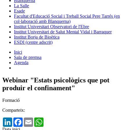
Blanquerna
La Salle
Esade
Facultat d'Educació Social i Treball Social Pere Tarrés (en
col·laboració amb Blanquerna)
Institut Universitari Observatori de l'Ebre
Institut Universitari de Salut Mental Vidal i Barraquer
Institut Borja de Bioètica
ESDI (centre adscrit)
Inici
Sala de premsa
Agenda
Webinar "Estats psicològics que pot
produir el confinament"
Formació
Comparteix:
LinkedIn
Facebook
Email
WhatsApp
Data inici