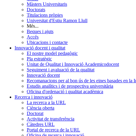
Màsters Universitaris
Doctorats
Titulacions pròpies
Universitat d'Estiu Ramon Llull
Més...
Beques i ajuts
Accés
Ubicacions i contacte
Innovació docent i qualitat
El nostre model pedagògic
Pla estratègic
Unitat de Qualitat i Innovació Academicodocent
Seguiment i avaluació de la qualitat
Innovació docent
Recomanacions per al bon ús de les eines basades en la Int
Estudis analítics i de prospectiva universitària
Oficina d'ordenació i qualitat acadèmica
Recerca i innovació
La recerca a la URL
Ciència oberta
Doctorat
Activitat de transferència
Càtedres URL
Portal de recerca de la URL
Oficina de recerca i innovació