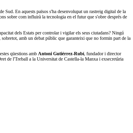
 de Sud. En aquests països s'ha desenvolupat un rastreig digital de la
ons sobre com influirà la tecnologia en el futur que s'obre després de
citat dels Estats per controlar i vigilar els seus ciutadans? Ningú
 i, sobretot, amb un debat públic que garanteixi que no formin part de la
uestes qüestions amb
Antoni Gutiérrez-Rubí
, fundador i director
Dret de l'Treball a la Universitat de Castella-la Manxa i exsecretària