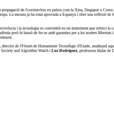
ar la propagació de l'coronavirus en països com la Xina, Singapur o Corea
Europa. La mesura ja ha estat aprovada a Espanya i obre una reflexió de f
ència i la tecnologia es convertirà en un instrument que reforci la capa
ndèmia però hi haurà de fer-se amb garanties per a les nostres llibertats
entiment.
, director de l'Fòrum de Humanisme Tecnològic d'Esade, analitzarà aq
h Society and Algorithm Watch i
Luz Rodríguez
, professora titular de 