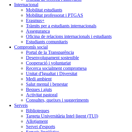
Internacional
Mobilitat estudiants
Mobilitat professorat i PTGAS
Erasmus+
Tràmits per a estudiants internacionals
Assegurança
Oficina de relacions internacionals i estudiants
Estudiants comunitaris
Compromís social
Portal de la Transparència
Desenvolupament sostenible
Cooperació i voluntariat
Recerca socialment compromesa
Unitat d'Igualtat i Diversitat
Medi ambient
Salut mental i benestar
Beques i ajuts
Activitat pastoral
Consultes, queixes i suggeriments
Serveis
Biblioteques
Targeta Universitària Intel·ligent (TUI)
Allotjament
Servei d'esports
Serveis lingüístics