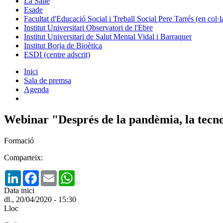
La Salle
Esade
Facultat d'Educació Social i Treball Social Pere Tarrés (en col
Institut Universitari Observatori de l'Ebre
Institut Universitari de Salut Mental Vidal i Barraquer
Institut Borja de Bioètica
ESDI (centre adscrit)
Inici
Sala de premsa
Agenda
Webinar "Després de la pandèmia, la tecnol
Formació
Comparteix:
LinkedIn
Facebook
Email
WhatsApp
Data inici
dl., 20/04/2020 - 15:30
Lloc