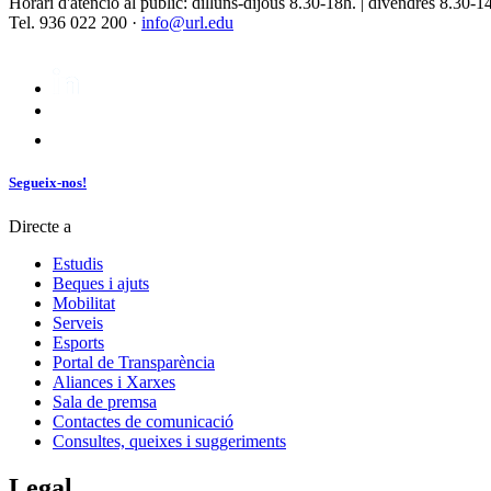
Horari d'atenció al públic: dilluns-dijous 8.30-18h. | divendres 8.30-1
Tel. 936 022 200 ·
info@url.edu
Segueix-nos!
Directe a
Estudis
Beques i ajuts
Mobilitat
Serveis
Esports
Portal de Transparència
Aliances i Xarxes
Sala de premsa
Contactes de comunicació
Consultes, queixes i suggeriments
Legal