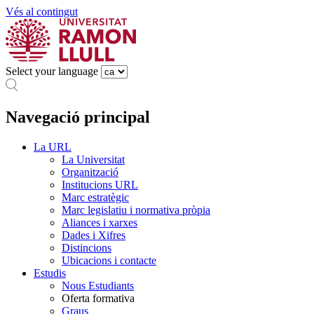
Vés al contingut
Select your language
Navegació principal
La URL
La Universitat
Organització
Institucions URL
Marc estratègic
Marc legislatiu i normativa pròpia
Aliances i xarxes
Dades i Xifres
Distincions
Ubicacions i contacte
Estudis
Nous Estudiants
Oferta formativa
Graus