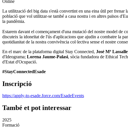
Online
La utilització del big data s'està convertint en una eina útil per fren
població que vol utilitzar-se també a casa nostra i en altres països d'
la pandèmia.
Estarem davant el començament d'una mutació del nostre model de conviv
discuteix la idoneïtat de l'ús d'aplicacions que ajudin a combatre la pa
quotidianitat de la nostra convivència col·lectiva sense el nostre cons
En el marc de la plataforma digital Stay Connected,
José Mª Lassalle
d'Ideograma;
Lorena Jaume-Palasi
, sòcia fundadora de Ethical Tec
d'Estat d'Ocupació.
#StayConnectedEsade
Inscripció
https://apply-to-esade.force.com/EsadeEvents
També et pot interessar
2025
Formació