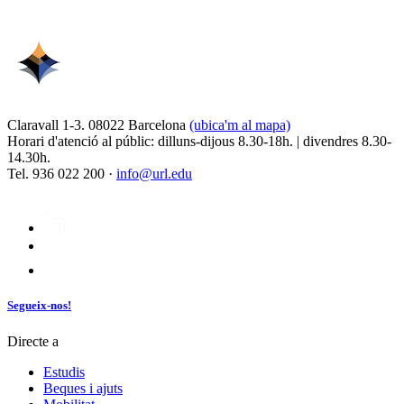
Claravall 1-3. 08022 Barcelona
(ubica'm al mapa)
Horari d'atenció al públic: dilluns-dijous 8.30-18h. | divendres 8.30-
14.30h.
Tel. 936 022 200 ·
info@url.edu
Segueix-nos!
Directe a
Estudis
Beques i ajuts