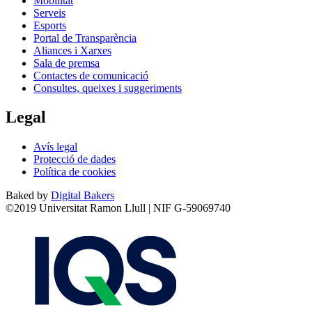
Mobilitat
Serveis
Esports
Portal de Transparència
Aliances i Xarxes
Sala de premsa
Contactes de comunicació
Consultes, queixes i suggeriments
Legal
Avís legal
Protecció de dades
Política de cookies
Baked by
Digital Bakers
©2019 Universitat Ramon Llull | NIF G-59069740