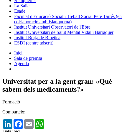
Blanquerna
La Salle
Esade
Facultat d'Educació Social i Treball Social Pere Tarrés (en
col·laboració amb Blanquerna)
Institut Universitari Observatori de l'Ebre
Institut Universitari de Salut Mental Vidal i Barraquer
Institut Borja de Bioètica
ESDI (centre adscrit)
Inici
Sala de premsa
Agenda
Universitat per a la gent gran: «Què
sabem dels medicaments?»
Formació
Comparteix:
LinkedIn
Facebook
Email
WhatsApp
Data inici