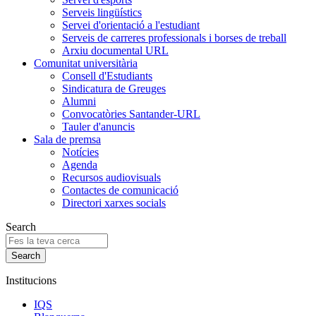
Serveis lingüístics
Servei d'orientació a l'estudiant
Serveis de carreres professionals i borses de treball
Arxiu documental URL
Comunitat universitària
Consell d'Estudiants
Sindicatura de Greuges
Alumni
Convocatòries Santander-URL
Tauler d'anuncis
Sala de premsa
Notícies
Agenda
Recursos audiovisuals
Contactes de comunicació
Directori xarxes socials
Search
Institucions
IQS