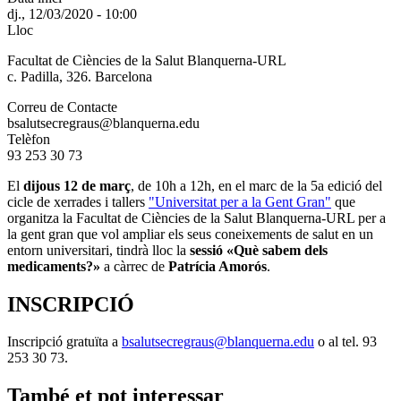
dj., 12/03/2020 - 10:00
Lloc
Facultat de Ciències de la Salut Blanquerna-URL
c. Padilla, 326. Barcelona
Correu de Contacte
bsalutsecregraus@blanquerna.edu
Telèfon
93 253 30 73
El
dijous 12 de març
, de 10h a 12h, en el marc de la 5a edició del
cicle de xerrades i tallers
"Universitat per a la Gent Gran"
que
organitza la Facultat de Ciències de la Salut Blanquerna-URL per a
la gent gran que vol ampliar els seus coneixements de salut en un
entorn universitari, tindrà lloc la
sessió «Què sabem dels
medicaments?»
a càrrec de
Patrícia Amorós
.
INSCRIPCIÓ
Inscripció gratuïta a
bsalutsecregraus@blanquerna.edu
o al tel. 93
253 30 73.
També et pot interessar