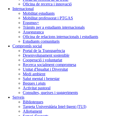
Oficina de recerca i innovació
Internacional
Mobilitat estudiants
Mobilitat professorat i PTGAS
Erasmus+
Tràmits per a estudiants internacionals
Assegurança
Oficina de relacions internacionals i estudiants
Estudiants comunitaris
Compromís social
Portal de la Transparència
Desenvolupament sostenible
Cooperació i voluntariat
Recerca socialment compromesa
Unitat d'Igualtat i Diversitat
Medi ambient
Salut mental i benestar
Beques i ajuts
Activitat pastoral
Consultes, queixes i suggeriments
Serveis
Biblioteques
Targeta Universitària Intel·ligent (TUI)
Allotjament
Servei d'esports