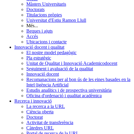
Màsters Universitaris
Doctorats
Titulacions pròpies
Universitat d'Estiu Ramon Llull
Més...
Beques i ajuts
Accés
Ubicacions i contacte
Innovació docent i qualitat
El nostre model pedagògic
Pla estratègic
Unitat de Qualitat i Innovació Academicodocent
Seguiment i avaluació de la qualitat
Innovació docent
Recomanacions per al bon ús de les eines basades en la
Intel·ligència Artificial
Estudis analítics i de prospectiva universitària
Oficina d'ordenació i qualitat acadèmica
Recerca i innovació
La recerca a la URL
Ciència oberta
Doctorat
Activitat de transferència
Càtedres URL
Portal de recerca de la URL