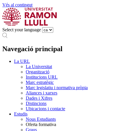
Vés al contingut
Select your language
Navegació principal
La URL
La Universitat
Organització
Institucions URL
Marc estratègic
Marc legislatiu i normativa pròpia
Aliances i xarxes
Dades i Xifres
Distincions
Ubicacions i contacte
Estudis
Nous Estudiants
Oferta formativa
Graus