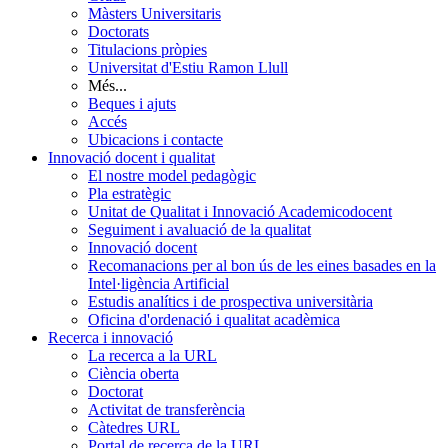
Màsters Universitaris
Doctorats
Titulacions pròpies
Universitat d'Estiu Ramon Llull
Més...
Beques i ajuts
Accés
Ubicacions i contacte
Innovació docent i qualitat
El nostre model pedagògic
Pla estratègic
Unitat de Qualitat i Innovació Academicodocent
Seguiment i avaluació de la qualitat
Innovació docent
Recomanacions per al bon ús de les eines basades en la
Intel·ligència Artificial
Estudis analítics i de prospectiva universitària
Oficina d'ordenació i qualitat acadèmica
Recerca i innovació
La recerca a la URL
Ciència oberta
Doctorat
Activitat de transferència
Càtedres URL
Portal de recerca de la URL