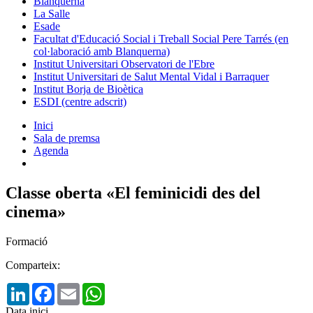
Blanquerna
La Salle
Esade
Facultat d'Educació Social i Treball Social Pere Tarrés (en
col·laboració amb Blanquerna)
Institut Universitari Observatori de l'Ebre
Institut Universitari de Salut Mental Vidal i Barraquer
Institut Borja de Bioètica
ESDI (centre adscrit)
Inici
Sala de premsa
Agenda
Classe oberta «El feminicidi des del
cinema»
Formació
Comparteix:
LinkedIn
Facebook
Email
WhatsApp
Data inici