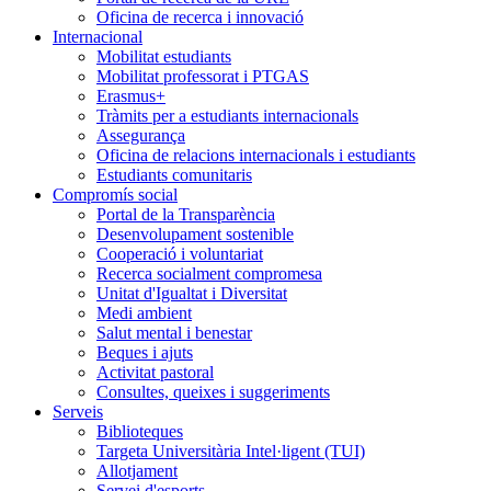
Oficina de recerca i innovació
Internacional
Mobilitat estudiants
Mobilitat professorat i PTGAS
Erasmus+
Tràmits per a estudiants internacionals
Assegurança
Oficina de relacions internacionals i estudiants
Estudiants comunitaris
Compromís social
Portal de la Transparència
Desenvolupament sostenible
Cooperació i voluntariat
Recerca socialment compromesa
Unitat d'Igualtat i Diversitat
Medi ambient
Salut mental i benestar
Beques i ajuts
Activitat pastoral
Consultes, queixes i suggeriments
Serveis
Biblioteques
Targeta Universitària Intel·ligent (TUI)
Allotjament
Servei d'esports