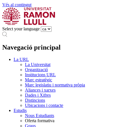
Vés al contingut
Select your language
Navegació principal
La URL
La Universitat
Organització
Institucions URL
Marc estratègic
Marc legislatiu i normativa pròpia
Aliances i xarxes
Dades i Xifres
Distincions
Ubicacions i contacte
Estudis
Nous Estudiants
Oferta formativa
Graus