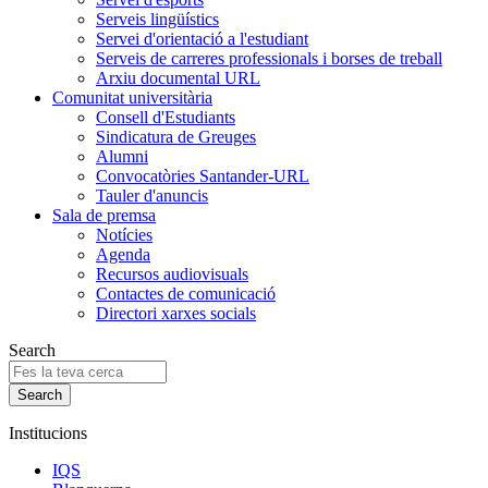
Serveis lingüístics
Servei d'orientació a l'estudiant
Serveis de carreres professionals i borses de treball
Arxiu documental URL
Comunitat universitària
Consell d'Estudiants
Sindicatura de Greuges
Alumni
Convocatòries Santander-URL
Tauler d'anuncis
Sala de premsa
Notícies
Agenda
Recursos audiovisuals
Contactes de comunicació
Directori xarxes socials
Search
Institucions
IQS