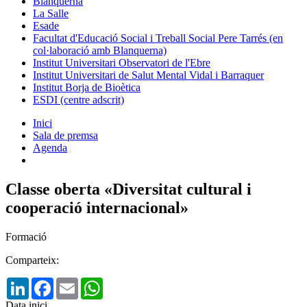
Blanquerna
La Salle
Esade
Facultat d'Educació Social i Treball Social Pere Tarrés (en
col·laboració amb Blanquerna)
Institut Universitari Observatori de l'Ebre
Institut Universitari de Salut Mental Vidal i Barraquer
Institut Borja de Bioètica
ESDI (centre adscrit)
Inici
Sala de premsa
Agenda
Classe oberta «Diversitat cultural i
cooperació internacional»
Formació
Comparteix:
LinkedIn
Facebook
Email
WhatsApp
Data inici