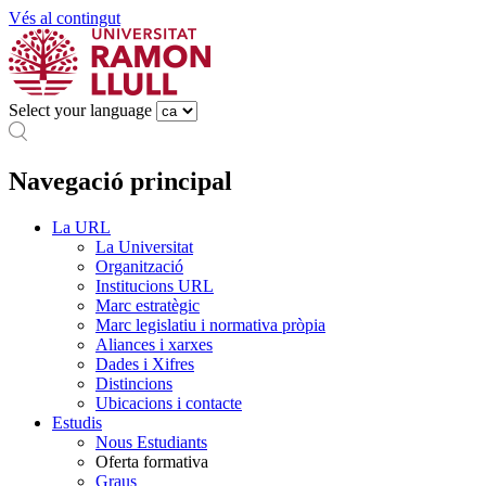
Vés al contingut
Select your language
Navegació principal
La URL
La Universitat
Organització
Institucions URL
Marc estratègic
Marc legislatiu i normativa pròpia
Aliances i xarxes
Dades i Xifres
Distincions
Ubicacions i contacte
Estudis
Nous Estudiants
Oferta formativa
Graus