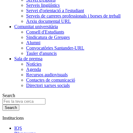
Serveis lingüístics
Servei d'orientació a l'estudiant
Serveis de carreres professionals i borses de treball
Arxiu documental URL
Comunitat universitària
Consell d'Estudiants
Sindicatura de Greuges
Alumni
Convocatòries Santander-URL
Tauler d'anuncis
Sala de premsa
Notícies
Agenda
Recursos audiovisuals
Contactes de comunicació
Directori xarxes socials
Search
Institucions
IQS