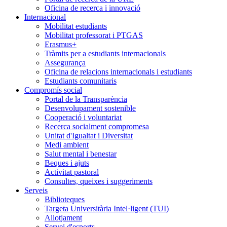
Oficina de recerca i innovació
Internacional
Mobilitat estudiants
Mobilitat professorat i PTGAS
Erasmus+
Tràmits per a estudiants internacionals
Assegurança
Oficina de relacions internacionals i estudiants
Estudiants comunitaris
Compromís social
Portal de la Transparència
Desenvolupament sostenible
Cooperació i voluntariat
Recerca socialment compromesa
Unitat d'Igualtat i Diversitat
Medi ambient
Salut mental i benestar
Beques i ajuts
Activitat pastoral
Consultes, queixes i suggeriments
Serveis
Biblioteques
Targeta Universitària Intel·ligent (TUI)
Allotjament
Servei d'esports