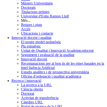
Màsters Universitaris
Doctorats
Titulacions pròpies
Universitat d'Estiu Ramon Llull
Més...
Beques i ajuts
Accés
Ubicacions i contacte
Innovació docent i qualitat
El nostre model pedagògic
Pla estratègic
Unitat de Qualitat i Innovació Academicodocent
Seguiment i avaluació de la qualitat
Innovació docent
Recomanacions per al bon ús de les eines basades en la
Intel·ligència Artificial
Estudis analítics i de prospectiva universitària
Oficina d'ordenació i qualitat acadèmica
Recerca i innovació
La recerca a la URL
Ciència oberta
Doctorat
Activitat de transferència
Càtedres URL
Portal de recerca de la URL