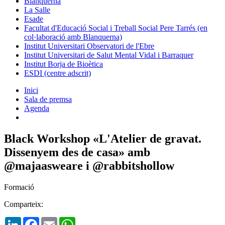
Blanquerna
La Salle
Esade
Facultat d'Educació Social i Treball Social Pere Tarrés (en
col·laboració amb Blanquerna)
Institut Universitari Observatori de l'Ebre
Institut Universitari de Salut Mental Vidal i Barraquer
Institut Borja de Bioètica
ESDI (centre adscrit)
Inici
Sala de premsa
Agenda
Black Workshop «L'Atelier de gravat.
Dissenyem des de casa» amb
@majaasweare i @rabbitshollow
Formació
Comparteix:
LinkedIn
Facebook
Email
WhatsApp