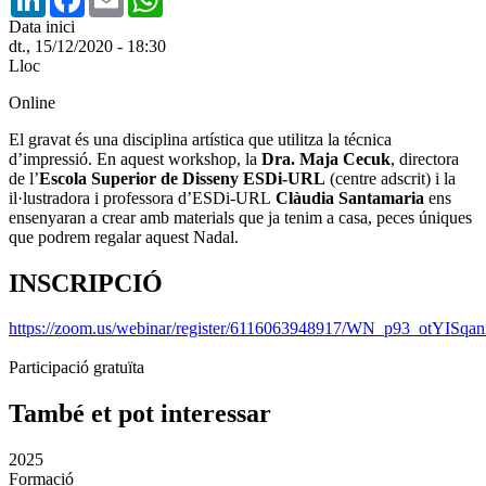
Data inici
dt., 15/12/2020 - 18:30
Lloc
Online
El gravat és una disciplina artística que utilitza la técnica
d’impressió. En aquest workshop, la
Dra. Maja Cecuk
, directora
de l’
Escola Superior de Disseny ESDi-URL
(centre adscrit) i la
il·lustradora i professora d’ESDi-URL
Clàudia Santamaria
ens
ensenyaran a crear amb materials que ja tenim a casa, peces úniques
que podrem regalar aquest Nadal.
INSCRIPCIÓ
https://zoom.us/webinar/register/6116063948917/WN_p93_otYI
Participació gratuïta
També et pot interessar
2025
Formació