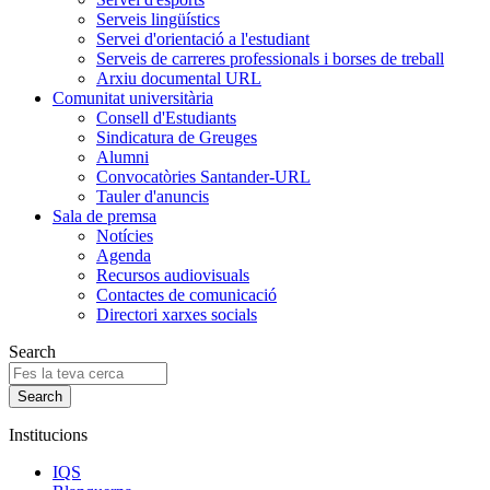
Serveis lingüístics
Servei d'orientació a l'estudiant
Serveis de carreres professionals i borses de treball
Arxiu documental URL
Comunitat universitària
Consell d'Estudiants
Sindicatura de Greuges
Alumni
Convocatòries Santander-URL
Tauler d'anuncis
Sala de premsa
Notícies
Agenda
Recursos audiovisuals
Contactes de comunicació
Directori xarxes socials
Search
Institucions
IQS