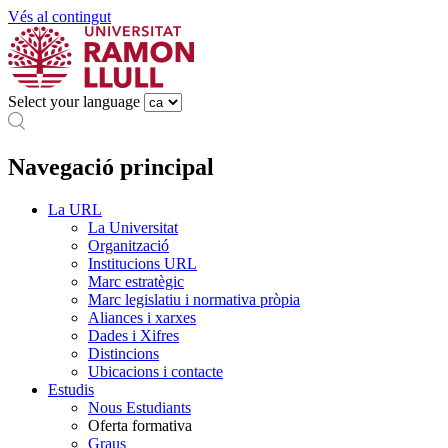
Vés al contingut
Select your language
Navegació principal
La URL
La Universitat
Organització
Institucions URL
Marc estratègic
Marc legislatiu i normativa pròpia
Aliances i xarxes
Dades i Xifres
Distincions
Ubicacions i contacte
Estudis
Nous Estudiants
Oferta formativa
Graus