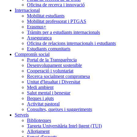
Oficina de recerca i innovació
Internacional
Mobilitat estudiants
Mobilitat professorat i PTGAS
Erasmus+
Tràmits per a estudiants internacionals
Assegurança
Oficina de relacions internacionals i estudiants
Estudiants comunitaris
Compromís social
Portal de la Transparència
Desenvolupament sostenible
Cooperació i voluntariat
Recerca socialment compromesa
Unitat d'Igualtat i Diversitat
Medi ambient
Salut mental i benestar
Beques i ajuts
Activitat pastoral
Consultes, queixes i suggeriments
Serveis
Biblioteques
Targeta Universitària Intel·ligent (TUI)
Allotjament
Servei d'esports