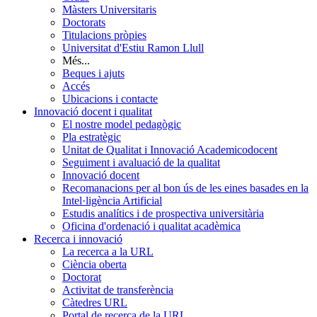
Màsters Universitaris
Doctorats
Titulacions pròpies
Universitat d'Estiu Ramon Llull
Més...
Beques i ajuts
Accés
Ubicacions i contacte
Innovació docent i qualitat
El nostre model pedagògic
Pla estratègic
Unitat de Qualitat i Innovació Academicodocent
Seguiment i avaluació de la qualitat
Innovació docent
Recomanacions per al bon ús de les eines basades en la
Intel·ligència Artificial
Estudis analítics i de prospectiva universitària
Oficina d'ordenació i qualitat acadèmica
Recerca i innovació
La recerca a la URL
Ciència oberta
Doctorat
Activitat de transferència
Càtedres URL
Portal de recerca de la URL