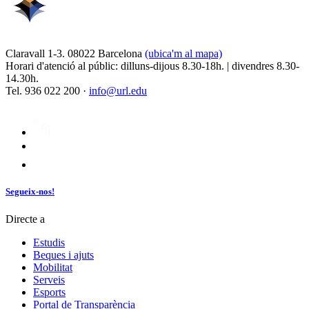
Claravall 1-3. 08022 Barcelona
(ubica'm al mapa)
Horari d'atenció al públic: dilluns-dijous 8.30-18h. | divendres 8.30-
14.30h.
Tel. 936 022 200 ·
info@url.edu
Segueix-nos!
Directe a
Estudis
Beques i ajuts
Mobilitat
Serveis
Esports
Portal de Transparència