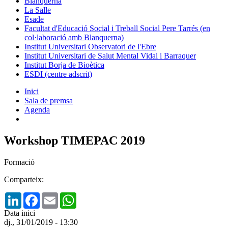
Blanquerna
La Salle
Esade
Facultat d'Educació Social i Treball Social Pere Tarrés (en
col·laboració amb Blanquerna)
Institut Universitari Observatori de l'Ebre
Institut Universitari de Salut Mental Vidal i Barraquer
Institut Borja de Bioètica
ESDI (centre adscrit)
Inici
Sala de premsa
Agenda
Workshop TIMEPAC 2019
Formació
Comparteix:
LinkedIn
Facebook
Email
WhatsApp
Data inici
dj., 31/01/2019 - 13:30