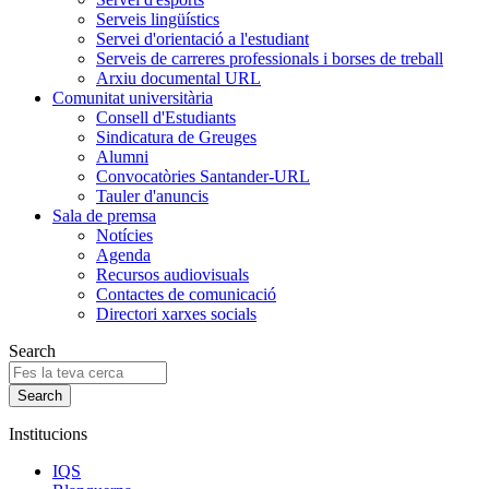
Serveis lingüístics
Servei d'orientació a l'estudiant
Serveis de carreres professionals i borses de treball
Arxiu documental URL
Comunitat universitària
Consell d'Estudiants
Sindicatura de Greuges
Alumni
Convocatòries Santander-URL
Tauler d'anuncis
Sala de premsa
Notícies
Agenda
Recursos audiovisuals
Contactes de comunicació
Directori xarxes socials
Search
Institucions
IQS