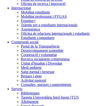
Oficina de recerca i innovació
Internacional
Mobilitat estudiants
Mobilitat professorat i PTGAS
Erasmus+
Tràmits per a estudiants internacionals
Assegurança
Oficina de relacions internacionals i estudiants
Estudiants comunitaris
Compromís social
Portal de la Transparència
Desenvolupament sostenible
Cooperació i voluntariat
Recerca socialment compromesa
Unitat d'Igualtat i Diversitat
Medi ambient
Salut mental i benestar
Beques i ajuts
Activitat pastoral
Consultes, queixes i suggeriments
Serveis
Biblioteques
Targeta Universitària Intel·ligent (TUI)
Allotjament
Servei d'esports