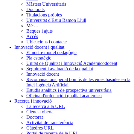
Màsters Universitaris
Doctorats
Titulacions pròpies
Universitat d'Estiu Ramon Llull
Més...
Beques i ajuts
Accés
Ubicacions i contacte
Innovació docent i qualitat
El nostre model pedagògic
Pla estratègic
Unitat de Qualitat i Innovació Academicodocent
Seguiment i avaluació de la qualitat
Innovació docent
Recomanacions per al bon ús de les eines basades en la
Intel·ligència Artificial
Estudis analítics i de prospectiva universitària
Oficina d'ordenació i qualitat acadèmica
Recerca i innovació
La recerca a la URL
Ciència oberta
Doctorat
Activitat de transferència
Càtedres URL
Portal de recerca de la URL