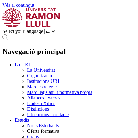
Vés al contingut
Select your language
Navegació principal
La URL
La Universitat
Organització
Institucions URL
Marc estratègic
Marc legislatiu i normativa pròpia
Aliances i xarxes
Dades i Xifres
Distincions
Ubicacions i contacte
Estudis
Nous Estudiants
Oferta formativa
Graus