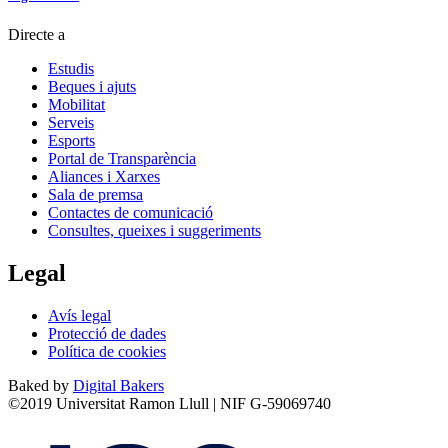
Directe a
Estudis
Beques i ajuts
Mobilitat
Serveis
Esports
Portal de Transparència
Aliances i Xarxes
Sala de premsa
Contactes de comunicació
Consultes, queixes i suggeriments
Legal
Avís legal
Protecció de dades
Política de cookies
Baked by
Digital Bakers
©2019 Universitat Ramon Llull | NIF G-59069740