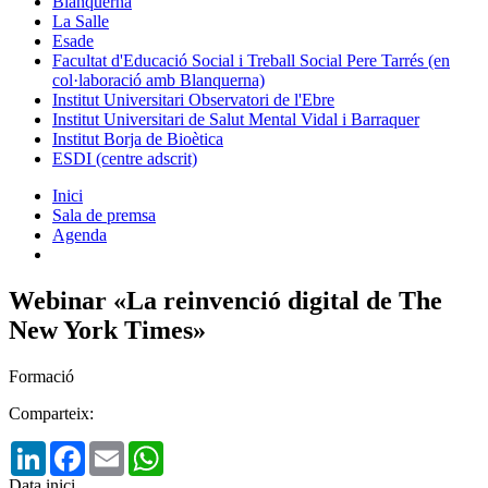
Blanquerna
La Salle
Esade
Facultat d'Educació Social i Treball Social Pere Tarrés (en
col·laboració amb Blanquerna)
Institut Universitari Observatori de l'Ebre
Institut Universitari de Salut Mental Vidal i Barraquer
Institut Borja de Bioètica
ESDI (centre adscrit)
Inici
Sala de premsa
Agenda
Webinar «La reinvenció digital de The
New York Times»
Formació
Comparteix:
LinkedIn
Facebook
Email
WhatsApp
Data inici