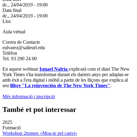
dc., 24/04/2019 - 19:00
Data final
dc., 24/04/2019 - 19:00
Lloc
Aula virtual
Correu de Contacte
ealvarez@salleurl.edu
Telèfon
Tel. 93 290 24 00
En aquest webinar
Ismael Nafría
explicarà com el diari The New
York Times s'ha transformat durant els darrers anys per adaptar-se
amb èxit a l'era digital i mòbil a partir de les lliçons que explica al
seu
llibre "La reinvención de The New York Times"
.
Més informació i inscripció
També et pot interessar
2025
Formació
Workshop 2tonnes «Mou-te pel canvi»