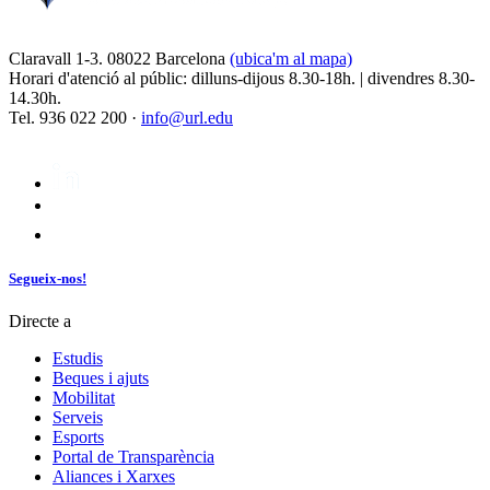
Claravall 1-3. 08022 Barcelona
(ubica'm al mapa)
Horari d'atenció al públic: dilluns-dijous 8.30-18h. | divendres 8.30-
14.30h.
Tel. 936 022 200 ·
info@url.edu
Segueix-nos!
Directe a
Estudis
Beques i ajuts
Mobilitat
Serveis
Esports
Portal de Transparència
Aliances i Xarxes