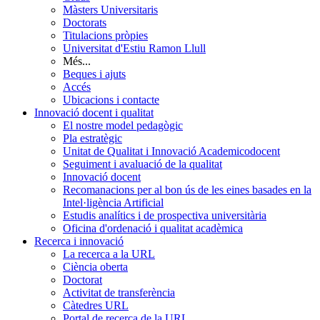
Màsters Universitaris
Doctorats
Titulacions pròpies
Universitat d'Estiu Ramon Llull
Més...
Beques i ajuts
Accés
Ubicacions i contacte
Innovació docent i qualitat
El nostre model pedagògic
Pla estratègic
Unitat de Qualitat i Innovació Academicodocent
Seguiment i avaluació de la qualitat
Innovació docent
Recomanacions per al bon ús de les eines basades en la
Intel·ligència Artificial
Estudis analítics i de prospectiva universitària
Oficina d'ordenació i qualitat acadèmica
Recerca i innovació
La recerca a la URL
Ciència oberta
Doctorat
Activitat de transferència
Càtedres URL
Portal de recerca de la URL