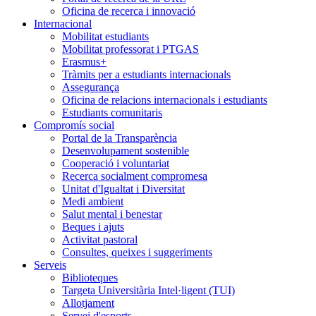
Oficina de recerca i innovació
Internacional
Mobilitat estudiants
Mobilitat professorat i PTGAS
Erasmus+
Tràmits per a estudiants internacionals
Assegurança
Oficina de relacions internacionals i estudiants
Estudiants comunitaris
Compromís social
Portal de la Transparència
Desenvolupament sostenible
Cooperació i voluntariat
Recerca socialment compromesa
Unitat d'Igualtat i Diversitat
Medi ambient
Salut mental i benestar
Beques i ajuts
Activitat pastoral
Consultes, queixes i suggeriments
Serveis
Biblioteques
Targeta Universitària Intel·ligent (TUI)
Allotjament
Servei d'esports