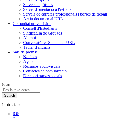
Serveis lingüístics
Servei d'orientació a l'estudiant
Serveis de carreres professionals i borses de treball
Arxiu documental URL
Comunitat universitària
Consell d'Estudiants
Sindicatura de Greuges
Alumni
Convocatòries Santander-URL
Tauler d'anuncis
Sala de premsa
Notícies
Agenda
Recursos audiovisuals
Contactes de comunicació
Directori xarxes socials
Search
Institucions
IQS