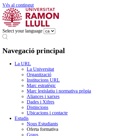
Vés al contingut
Select your language
Navegació principal
La URL
La Universitat
Organització
Institucions URL
Marc estratègic
Marc legislatiu i normativa pròpia
Aliances i xarxes
Dades i Xifres
Distincions
Ubicacions i contacte
Estudis
Nous Estudiants
Oferta formativa
Graus