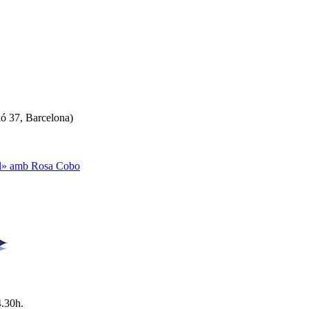
ló 37, Barcelona)
ual» amb Rosa Cobo
4.30h.