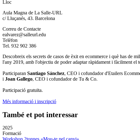
Lloc
Aula Magna de La Salle-URL
c/ Lluçanés, 43. Barcelona
Correu de Contacte
ealvarez@salleurl.edu
Telèfon
Tel. 932 902 386
Descobreix els secrets de casos de èxit en ecommerce i què has de mi
l'any 2019, amb l'objectiu de poder adaptar ràpidament i fàcilment el 
Participaran
Santiago Sánchez
, CEO i cofundador d'Etailers Ecomm
i
Joan Gallego
, CEO i cofundador de Tu & Co.
Participació gratuïta.
Més informació i inscripció
També et pot interessar
2025
Formació
Workshop 2tonnes «Mou-te pel canvi»