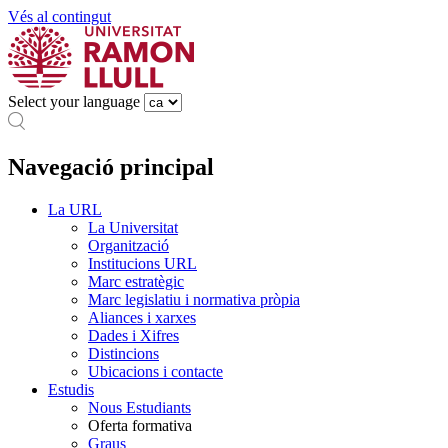
Vés al contingut
Select your language
Navegació principal
La URL
La Universitat
Organització
Institucions URL
Marc estratègic
Marc legislatiu i normativa pròpia
Aliances i xarxes
Dades i Xifres
Distincions
Ubicacions i contacte
Estudis
Nous Estudiants
Oferta formativa
Graus