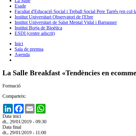
La Salle
Esade
Facultat d'Educació Social i Treball Social Pere Tarrés (en col
Institut Universitari Observatori de l'Ebre
Institut Universitari de Salut Mental Vidal i Barraquer
Institut Borja de Bioètica
ESDI (centre adscrit)
Inici
Sala de premsa
Agenda
La Salle Breakfast «Tendències en ecommer
Formació
Comparteix:
LinkedIn
Facebook
Email
WhatsApp
Data inici
dt., 29/01/2019 - 09:30
Data final
dt., 29/01/2019 - 11:00