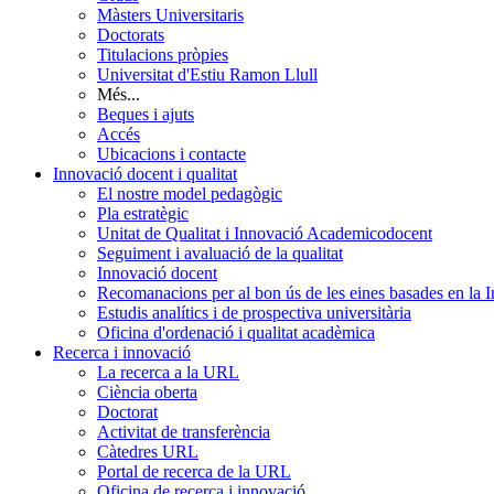
Màsters Universitaris
Doctorats
Titulacions pròpies
Universitat d'Estiu Ramon Llull
Més...
Beques i ajuts
Accés
Ubicacions i contacte
Innovació docent i qualitat
El nostre model pedagògic
Pla estratègic
Unitat de Qualitat i Innovació Academicodocent
Seguiment i avaluació de la qualitat
Innovació docent
Recomanacions per al bon ús de les eines basades en la Int
Estudis analítics i de prospectiva universitària
Oficina d'ordenació i qualitat acadèmica
Recerca i innovació
La recerca a la URL
Ciència oberta
Doctorat
Activitat de transferència
Càtedres URL
Portal de recerca de la URL
Oficina de recerca i innovació