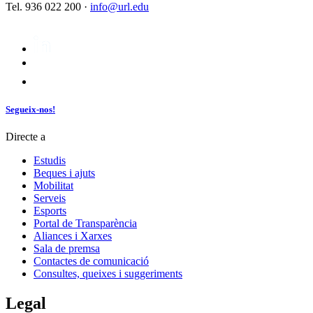
Tel. 936 022 200 ·
info@url.edu
Segueix-nos!
Directe a
Estudis
Beques i ajuts
Mobilitat
Serveis
Esports
Portal de Transparència
Aliances i Xarxes
Sala de premsa
Contactes de comunicació
Consultes, queixes i suggeriments
Legal