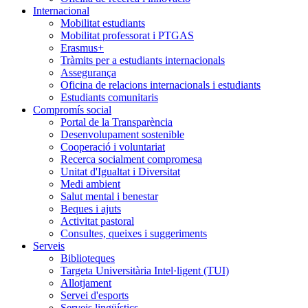
Internacional
Mobilitat estudiants
Mobilitat professorat i PTGAS
Erasmus+
Tràmits per a estudiants internacionals
Assegurança
Oficina de relacions internacionals i estudiants
Estudiants comunitaris
Compromís social
Portal de la Transparència
Desenvolupament sostenible
Cooperació i voluntariat
Recerca socialment compromesa
Unitat d'Igualtat i Diversitat
Medi ambient
Salut mental i benestar
Beques i ajuts
Activitat pastoral
Consultes, queixes i suggeriments
Serveis
Biblioteques
Targeta Universitària Intel·ligent (TUI)
Allotjament
Servei d'esports
Serveis lingüístics