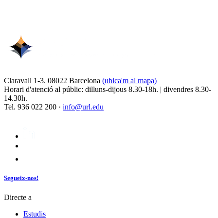
Claravall 1-3. 08022 Barcelona
(ubica'm al mapa)
Horari d'atenció al públic: dilluns-dijous 8.30-18h. | divendres 8.30-
14.30h.
Tel. 936 022 200 ·
info@url.edu
Segueix-nos!
Directe a
Estudis