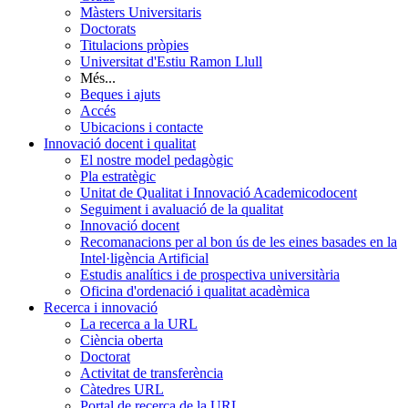
Màsters Universitaris
Doctorats
Titulacions pròpies
Universitat d'Estiu Ramon Llull
Més...
Beques i ajuts
Accés
Ubicacions i contacte
Innovació docent i qualitat
El nostre model pedagògic
Pla estratègic
Unitat de Qualitat i Innovació Academicodocent
Seguiment i avaluació de la qualitat
Innovació docent
Recomanacions per al bon ús de les eines basades en la
Intel·ligència Artificial
Estudis analítics i de prospectiva universitària
Oficina d'ordenació i qualitat acadèmica
Recerca i innovació
La recerca a la URL
Ciència oberta
Doctorat
Activitat de transferència
Càtedres URL
Portal de recerca de la URL