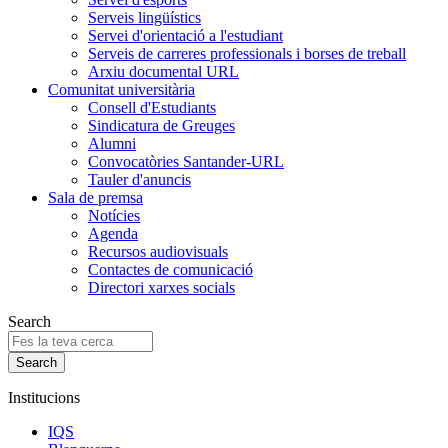
Serveis lingüístics
Servei d'orientació a l'estudiant
Serveis de carreres professionals i borses de treball
Arxiu documental URL
Comunitat universitària
Consell d'Estudiants
Sindicatura de Greuges
Alumni
Convocatòries Santander-URL
Tauler d'anuncis
Sala de premsa
Notícies
Agenda
Recursos audiovisuals
Contactes de comunicació
Directori xarxes socials
Search
Institucions
IQS