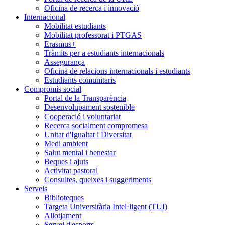
Oficina de recerca i innovació
Internacional
Mobilitat estudiants
Mobilitat professorat i PTGAS
Erasmus+
Tràmits per a estudiants internacionals
Assegurança
Oficina de relacions internacionals i estudiants
Estudiants comunitaris
Compromís social
Portal de la Transparència
Desenvolupament sostenible
Cooperació i voluntariat
Recerca socialment compromesa
Unitat d'Igualtat i Diversitat
Medi ambient
Salut mental i benestar
Beques i ajuts
Activitat pastoral
Consultes, queixes i suggeriments
Serveis
Biblioteques
Targeta Universitària Intel·ligent (TUI)
Allotjament
Servei d'esports