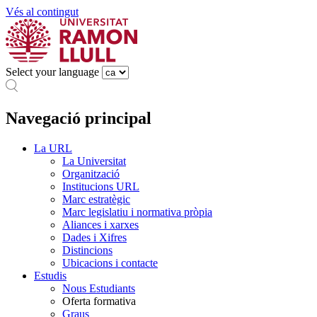
Vés al contingut
Select your language
Navegació principal
La URL
La Universitat
Organització
Institucions URL
Marc estratègic
Marc legislatiu i normativa pròpia
Aliances i xarxes
Dades i Xifres
Distincions
Ubicacions i contacte
Estudis
Nous Estudiants
Oferta formativa
Graus