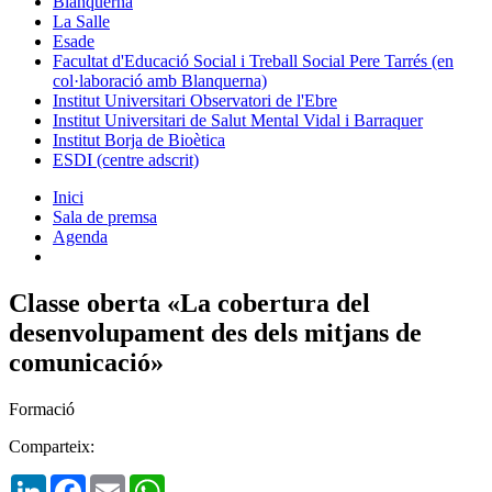
Blanquerna
La Salle
Esade
Facultat d'Educació Social i Treball Social Pere Tarrés (en
col·laboració amb Blanquerna)
Institut Universitari Observatori de l'Ebre
Institut Universitari de Salut Mental Vidal i Barraquer
Institut Borja de Bioètica
ESDI (centre adscrit)
Inici
Sala de premsa
Agenda
Classe oberta «La cobertura del
desenvolupament des dels mitjans de
comunicació»
Formació
Comparteix:
LinkedIn
Facebook
Email
WhatsApp