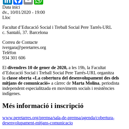
Data inici
dv., 10/01/2020 - 19:00
Lloc
Facultat d’Educació Social i Treball Social Pere Tarrés-URL
c. Santaló, 37. Barcelona
Correu de Contacte
ivergara@peretarres.org
Telèfon
934 301 606
El
divendres 10 de gener de 2020,
a les 19h, la Facultat
d’Educació Social i Treball Social Pere Tarrés-URL organitza
la
classe oberta «La cobertura del desenvolupament des dels
mitjans de comunicació»
a càrrec de
Marta Molina
, periodista
independent especialitzada en moviments socials i resistències
indígenes.
Més informació i inscripció
www.peretarres.org/premsa/sala-de-premsa/agenda/cobertura-
desenvolupament-mitjans-comunicacio