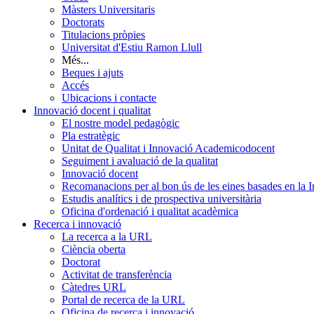
Màsters Universitaris
Doctorats
Titulacions pròpies
Universitat d'Estiu Ramon Llull
Més...
Beques i ajuts
Accés
Ubicacions i contacte
Innovació docent i qualitat
El nostre model pedagògic
Pla estratègic
Unitat de Qualitat i Innovació Academicodocent
Seguiment i avaluació de la qualitat
Innovació docent
Recomanacions per al bon ús de les eines basades en la Int
Estudis analítics i de prospectiva universitària
Oficina d'ordenació i qualitat acadèmica
Recerca i innovació
La recerca a la URL
Ciència oberta
Doctorat
Activitat de transferència
Càtedres URL
Portal de recerca de la URL
Oficina de recerca i innovació