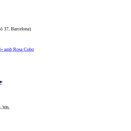
ló 37, Barcelona)
ual» amb Rosa Cobo
4.30h.