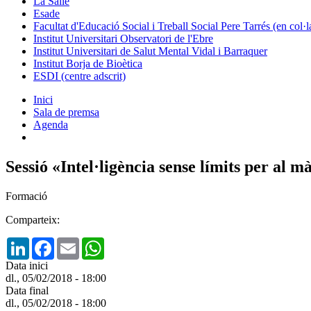
La Salle
Esade
Facultat d'Educació Social i Treball Social Pere Tarrés (en col
Institut Universitari Observatori de l'Ebre
Institut Universitari de Salut Mental Vidal i Barraquer
Institut Borja de Bioètica
ESDI (centre adscrit)
Inici
Sala de premsa
Agenda
Sessió «Intel·ligència sense límits per 
Formació
Comparteix:
LinkedIn
Facebook
Email
WhatsApp
Data inici
dl., 05/02/2018 - 18:00
Data final
dl., 05/02/2018 - 18:00