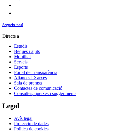
Segueix-nos!
Directe a
Estudis
Beques i ajuts
Mobilitat
Serveis
Esports
Portal de Transparència
Aliances i Xarxes
Sala de premsa
Contactes de comunicació
Consultes, queixes i suggeriments
Legal
Avís legal
Protecció de dades
Política de cookies