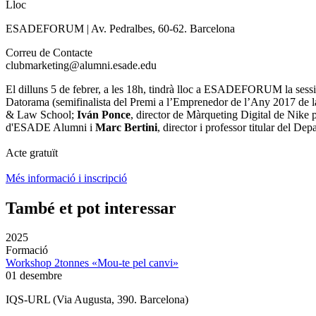
Lloc
ESADEFORUM | Av. Pedralbes, 60-62. Barcelona
Correu de Contacte
clubmarketing@alumni.esade.edu
El dilluns 5 de febrer, a les 18h, tindrà lloc a ESADEFORUM la sessió
Datorama (semifinalista del Premi a l’Emprenedor de l’Any 2017 de
& Law School;
Iván Ponce
, director de Màrqueting Digital de Nike p
d'ESADE Alumni i
Marc Bertini
, director i professor titular del
Acte gratuït
Més informació i inscripció
També et pot interessar
2025
Formació
Workshop 2tonnes «Mou-te pel canvi»
01 desembre
IQS-URL (Via Augusta, 390. Barcelona)