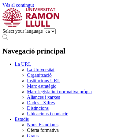
Vés al contingut
Select your language
Navegació principal
La URL
La Universitat
Organització
Institucions URL
Marc estratègic
Marc legislatiu i normativa pròpia
Aliances i xarxes
Dades i Xifres
Distincions
Ubicacions i contacte
Estudis
Nous Estudiants
Oferta formativa
Graus