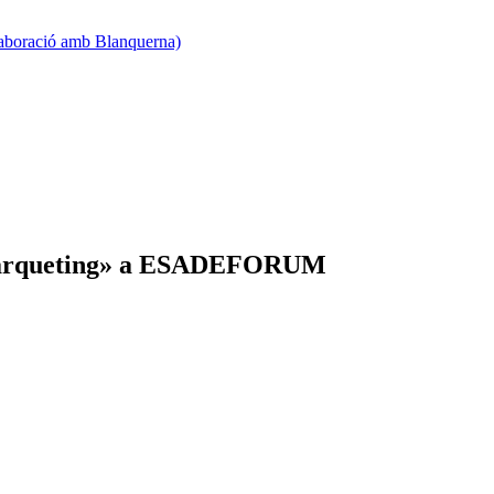
·laboració amb Blanquerna)
al màrqueting» a ESADEFORUM