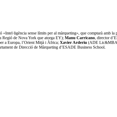
 «Intel·ligència sense límits per al màrqueting», que comptarà amb la 
 la Regió de Nova York que atorga EY);
Manu Carricano
, director d
er a Europa, l’Orient Mitjà i Àfrica;
Xavier Arderiu
(ADE Lic&MBA 01)
 Departament de Direcció de Màrqueting d’ESADE Business School.