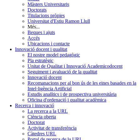
Màsters Universitaris
Doctorats
Titulacions pròpies
Universitat d'Estiu Ramon Llull
Més...
Beques i ajuts
Accés
Ubicacions i contacte
Innovació docent i qualitat
El nostre model pedagògic
Pla estratègic
Unitat de Qualitat i Innovació Academicodocent
Seguiment i avaluació de la qualitat
Innovació docent
Recomanacions per al bon ús de les eines basades en la
Intel·ligència Artificial
Estudis analítics i de prospectiva universitària
Oficina d'ordenació i qualitat acadèmica
Recerca i innovació
La recerca a la URL
Ciència oberta
Doctorat
Activitat de transferència
Càtedres URL
Portal de recerca de la URL