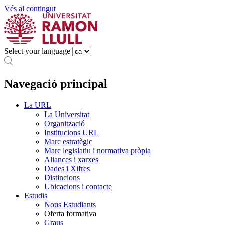
Vés al contingut
Select your language
Navegació principal
La URL
La Universitat
Organització
Institucions URL
Marc estratègic
Marc legislatiu i normativa pròpia
Aliances i xarxes
Dades i Xifres
Distincions
Ubicacions i contacte
Estudis
Nous Estudiants
Oferta formativa
Graus