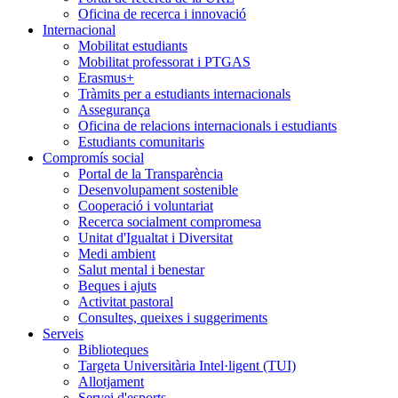
Oficina de recerca i innovació
Internacional
Mobilitat estudiants
Mobilitat professorat i PTGAS
Erasmus+
Tràmits per a estudiants internacionals
Assegurança
Oficina de relacions internacionals i estudiants
Estudiants comunitaris
Compromís social
Portal de la Transparència
Desenvolupament sostenible
Cooperació i voluntariat
Recerca socialment compromesa
Unitat d'Igualtat i Diversitat
Medi ambient
Salut mental i benestar
Beques i ajuts
Activitat pastoral
Consultes, queixes i suggeriments
Serveis
Biblioteques
Targeta Universitària Intel·ligent (TUI)
Allotjament
Servei d'esports