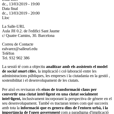
dc., 13/03/2019 - 19:00
Data final
dc., 13/03/2019 - 20:00
Lloc
La Salle-URL
Aula JH 0.2. de l'edifici Sant Jaume
c/ Quatre Camins, 30. Barcelona
Correu de Contacte
ealvarez@salleurl.edu
Telèfon
Tel. 932 902 386
La sessió té com a objectiu
analitzar amb els assistents el model
de
social smart cities
, la implicació i col·laboració entre les
administracions públiques, les empreses i la ciutadania en la gestió ,
sostenibilitat i el desenvolupament de les ciutats.
Per això es revisaran els
eixos de transformació claus per
convertir una ciutat intel·ligent en una ciutat socialment
intel·ligent,
inclusivament incorporant la perspectiva de gènere en el
seu desenvolupament. També es tractaran temes com què succeeix
amb tota la
informació que es genera dins de l'entorn urbà, i la
importància de l'
open government
com a paradigma d'implicació