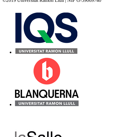
©2019 Universitat Ramon Llull | NIF G-59069740