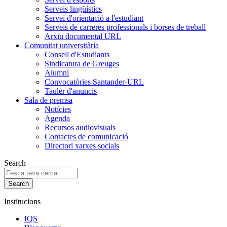
Serveis lingüístics
Servei d'orientació a l'estudiant
Serveis de carreres professionals i borses de treball
Arxiu documental URL
Comunitat universitària
Consell d'Estudiants
Sindicatura de Greuges
Alumni
Convocatòries Santander-URL
Tauler d'anuncis
Sala de premsa
Notícies
Agenda
Recursos audiovisuals
Contactes de comunicació
Directori xarxes socials
Search
Institucions
IQS