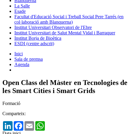
Blanquerna
La Salle
Esade
Facultat d'Educació Social i Treball Social Pere Tarrés (en
col·laboració amb Blanquerna)
Institut Universitari Observatori de l'Ebre
Institut Universitari de Salut Mental Vidal i Barraquer
Institut Borja de Bioètica
ESDI (centre adscrit)
Inici
Sala de premsa
Agenda
Open Class del Màster en Tecnologies de
les Smart Cities i Smart Grids
Formació
Comparteix:
LinkedIn
Facebook
Email
WhatsApp
Data inici