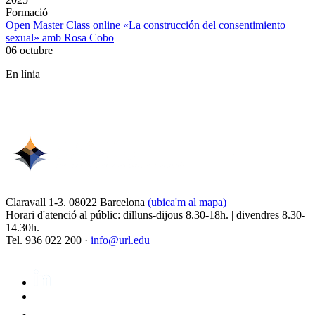
Formació
Open Master Class online «La construcción del consentimiento
sexual» amb Rosa Cobo
06 octubre
En línia
Claravall 1-3. 08022 Barcelona
(ubica'm al mapa)
Horari d'atenció al públic: dilluns-dijous 8.30-18h. | divendres 8.30-
14.30h.
Tel. 936 022 200 ·
info@url.edu