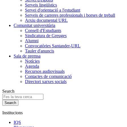
Serveis lingüístics
Servei d'orientació a l'estudiant
Serveis de carreres professionals i borses de treball
Arxiu documental URL
Comunitat universitària
Consell d'Estudiants
Sindicatura de Greuges
Alumni
Convocatòries Santander-URL
Tauler d'anuncis
Sala de premsa
Notícies
Agenda
Recursos audiovisuals
Contactes de comunicació
Directori xarxes socials
Search
Institucions
IQS