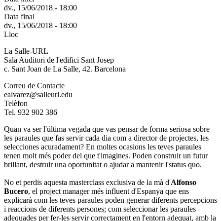
dv., 15/06/2018 - 18:00
Data final
dv., 15/06/2018 - 18:00
Lloc
La Salle-URL
Sala Auditori de l'edifici Sant Josep
c. Sant Joan de La Salle, 42. Barcelona
Correu de Contacte
ealvarez@salleurl.edu
Telèfon
Tel. 932 902 386
Quan va ser l'última vegada que vas pensar de forma seriosa sobre
les paraules que fas servir cada dia com a director de projectes, les
selecciones acuradament? En moltes ocasions les teves paraules
tenen molt més poder del que t'imagines. Poden construir un futur
brillant, destruir una oportunitat o ajudar a mantenir l'status quo.
No et perdis aquesta masterclass exclusiva de la mà d'
Alfonso
Bucero
, el project manager més influent d'Espanya que ens
explicarà com les teves paraules poden generar diferents percepcions
i reaccions de diferents persones; com seleccionar les paraules
adequades per fer-les servir correctament en l'entorn adequat, amb la