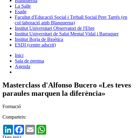
Blanquerna
La Salle
Esade
Facultat d'Educació Social i Treball Social Pere Tarrés (en
col·laboració amb Blanquerna)
Institut Universitari Observatori de l'Ebre
Institut Universitari de Salut Mental Vidal i Barraquer
Institut Borja de Bioètica
ESDI (centre adscrit)
Inici
Sala de premsa
Agenda
Masterclass d'Alfonso Bucero «Les teves
paraules marquen la diferència»
Formació
Comparteix:
LinkedIn
Facebook
Email
WhatsApp
Data inici