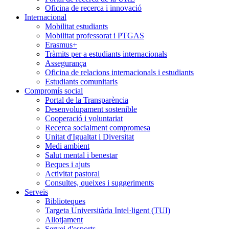
Oficina de recerca i innovació
Internacional
Mobilitat estudiants
Mobilitat professorat i PTGAS
Erasmus+
Tràmits per a estudiants internacionals
Assegurança
Oficina de relacions internacionals i estudiants
Estudiants comunitaris
Compromís social
Portal de la Transparència
Desenvolupament sostenible
Cooperació i voluntariat
Recerca socialment compromesa
Unitat d'Igualtat i Diversitat
Medi ambient
Salut mental i benestar
Beques i ajuts
Activitat pastoral
Consultes, queixes i suggeriments
Serveis
Biblioteques
Targeta Universitària Intel·ligent (TUI)
Allotjament
Servei d'esports