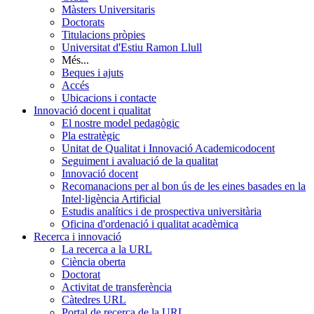
Màsters Universitaris
Doctorats
Titulacions pròpies
Universitat d'Estiu Ramon Llull
Més...
Beques i ajuts
Accés
Ubicacions i contacte
Innovació docent i qualitat
El nostre model pedagògic
Pla estratègic
Unitat de Qualitat i Innovació Academicodocent
Seguiment i avaluació de la qualitat
Innovació docent
Recomanacions per al bon ús de les eines basades en la
Intel·ligència Artificial
Estudis analítics i de prospectiva universitària
Oficina d'ordenació i qualitat acadèmica
Recerca i innovació
La recerca a la URL
Ciència oberta
Doctorat
Activitat de transferència
Càtedres URL
Portal de recerca de la URL