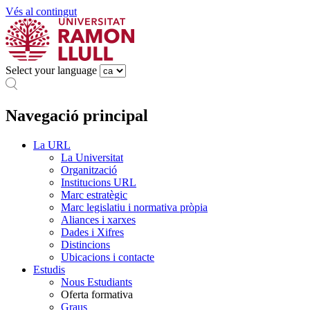
Vés al contingut
Select your language
Navegació principal
La URL
La Universitat
Organització
Institucions URL
Marc estratègic
Marc legislatiu i normativa pròpia
Aliances i xarxes
Dades i Xifres
Distincions
Ubicacions i contacte
Estudis
Nous Estudiants
Oferta formativa
Graus