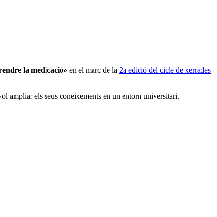
prendre la medicació»
en el marc de la
2a edició del cicle de xerrades
 vol ampliar els seus coneixements en un entorn universitari.