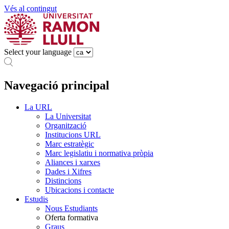
Vés al contingut
Select your language
Navegació principal
La URL
La Universitat
Organització
Institucions URL
Marc estratègic
Marc legislatiu i normativa pròpia
Aliances i xarxes
Dades i Xifres
Distincions
Ubicacions i contacte
Estudis
Nous Estudiants
Oferta formativa
Graus