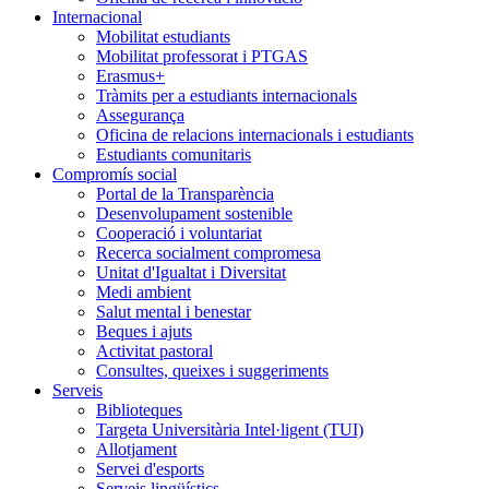
Internacional
Mobilitat estudiants
Mobilitat professorat i PTGAS
Erasmus+
Tràmits per a estudiants internacionals
Assegurança
Oficina de relacions internacionals i estudiants
Estudiants comunitaris
Compromís social
Portal de la Transparència
Desenvolupament sostenible
Cooperació i voluntariat
Recerca socialment compromesa
Unitat d'Igualtat i Diversitat
Medi ambient
Salut mental i benestar
Beques i ajuts
Activitat pastoral
Consultes, queixes i suggeriments
Serveis
Biblioteques
Targeta Universitària Intel·ligent (TUI)
Allotjament
Servei d'esports
Serveis lingüístics