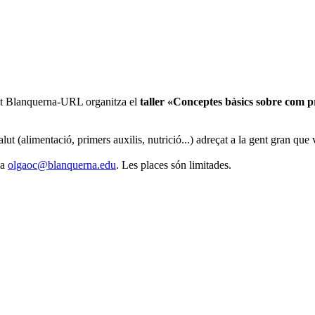
alut Blanquerna-URL organitza el
taller «Conceptes bàsics sobre com 
lut (alimentació, primers auxilis, nutrició...) adreçat a la gent gran que
 a
olgaoc@blanquerna.edu
. Les places són limitades.