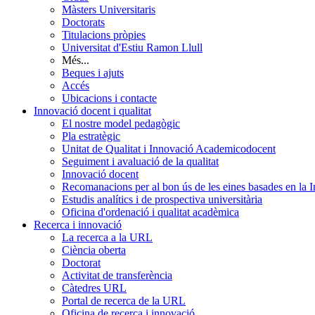
Màsters Universitaris
Doctorats
Titulacions pròpies
Universitat d'Estiu Ramon Llull
Més...
Beques i ajuts
Accés
Ubicacions i contacte
Innovació docent i qualitat
El nostre model pedagògic
Pla estratègic
Unitat de Qualitat i Innovació Academicodocent
Seguiment i avaluació de la qualitat
Innovació docent
Recomanacions per al bon ús de les eines basades en la Int
Estudis analítics i de prospectiva universitària
Oficina d'ordenació i qualitat acadèmica
Recerca i innovació
La recerca a la URL
Ciència oberta
Doctorat
Activitat de transferència
Càtedres URL
Portal de recerca de la URL
Oficina de recerca i innovació