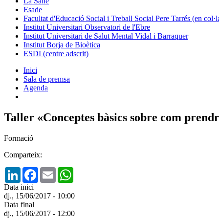
La Salle
Esade
Facultat d'Educació Social i Treball Social Pere Tarrés (en col
Institut Universitari Observatori de l'Ebre
Institut Universitari de Salut Mental Vidal i Barraquer
Institut Borja de Bioètica
ESDI (centre adscrit)
Inici
Sala de premsa
Agenda
Taller «Conceptes bàsics sobre com prendr
Formació
Comparteix:
LinkedIn
Facebook
Email
WhatsApp
Data inici
dj., 15/06/2017 - 10:00
Data final
dj., 15/06/2017 - 12:00