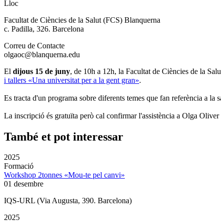
Lloc
Facultat de Ciències de la Salut (FCS) Blanquerna
c. Padilla, 326. Barcelona
Correu de Contacte
olgaoc@blanquerna.edu
El
dijous 15 de juny
, de 10h a 12h, la Facultat de Ciències de la S
i tallers «Una universitat per a la gent gran»
.
Es tracta d'un programa sobre diferents temes que fan referència a la sa
La inscripció és gratuïta però cal confirmar l'assistència a Olga Oliver
També et pot interessar
2025
Formació
Workshop 2tonnes «Mou-te pel canvi»
01 desembre
IQS-URL (Via Augusta, 390. Barcelona)
2025