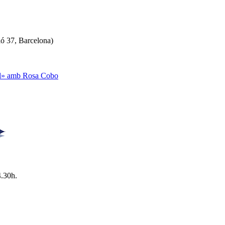
ló 37, Barcelona)
ual» amb Rosa Cobo
4.30h.