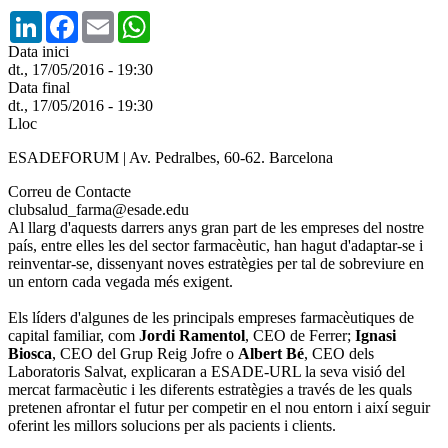
LinkedIn
Facebook
Email
WhatsApp
Data inici
dt., 17/05/2016 - 19:30
Data final
dt., 17/05/2016 - 19:30
Lloc
ESADEFORUM | Av. Pedralbes, 60-62. Barcelona
Correu de Contacte
clubsalud_farma@esade.edu
Al llarg d'aquests darrers anys gran part de les empreses del nostre
país, entre elles les del sector farmacèutic, han hagut d'adaptar-se i
reinventar-se, dissenyant noves estratègies per tal de sobreviure en
un entorn cada vegada més exigent.
Els líders d'algunes de les principals empreses farmacèutiques de
capital familiar, com
Jordi Ramentol
, CEO de Ferrer;
Ignasi
Biosca
, CEO del Grup Reig Jofre o
Albert Bé
, CEO dels
Laboratoris Salvat, explicaran a ESADE-URL la seva visió del
mercat farmacèutic i les diferents estratègies a través de les quals
pretenen afrontar el futur per competir en el nou entorn i així seguir
oferint les millors solucions per als pacients i clients.