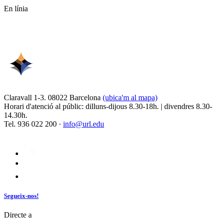
En línia
Claravall 1-3. 08022 Barcelona
(ubica'm al mapa)
Horari d'atenció al públic: dilluns-dijous 8.30-18h. | divendres 8.30-
14.30h.
Tel. 936 022 200 ·
info@url.edu
Segueix-nos!
Directe a