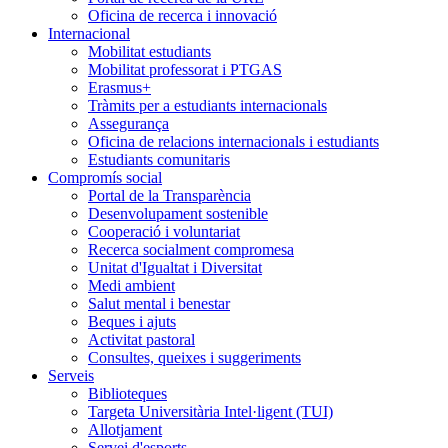
Oficina de recerca i innovació
Internacional
Mobilitat estudiants
Mobilitat professorat i PTGAS
Erasmus+
Tràmits per a estudiants internacionals
Assegurança
Oficina de relacions internacionals i estudiants
Estudiants comunitaris
Compromís social
Portal de la Transparència
Desenvolupament sostenible
Cooperació i voluntariat
Recerca socialment compromesa
Unitat d'Igualtat i Diversitat
Medi ambient
Salut mental i benestar
Beques i ajuts
Activitat pastoral
Consultes, queixes i suggeriments
Serveis
Biblioteques
Targeta Universitària Intel·ligent (TUI)
Allotjament
Servei d'esports