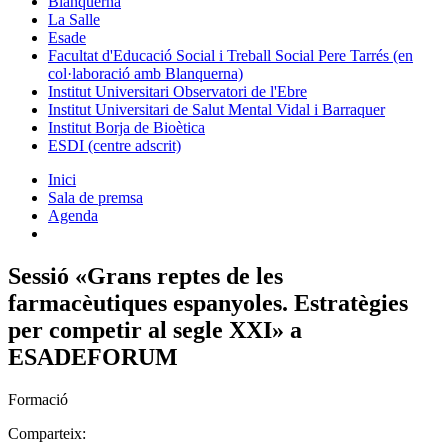
Blanquerna
La Salle
Esade
Facultat d'Educació Social i Treball Social Pere Tarrés (en
col·laboració amb Blanquerna)
Institut Universitari Observatori de l'Ebre
Institut Universitari de Salut Mental Vidal i Barraquer
Institut Borja de Bioètica
ESDI (centre adscrit)
Inici
Sala de premsa
Agenda
Sessió «Grans reptes de les
farmacèutiques espanyoles. Estratègies
per competir al segle XXI» a
ESADEFORUM
Formació
Comparteix: