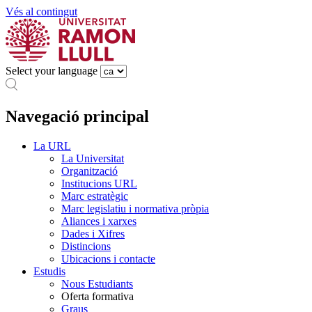
Vés al contingut
Select your language
Navegació principal
La URL
La Universitat
Organització
Institucions URL
Marc estratègic
Marc legislatiu i normativa pròpia
Aliances i xarxes
Dades i Xifres
Distincions
Ubicacions i contacte
Estudis
Nous Estudiants
Oferta formativa
Graus