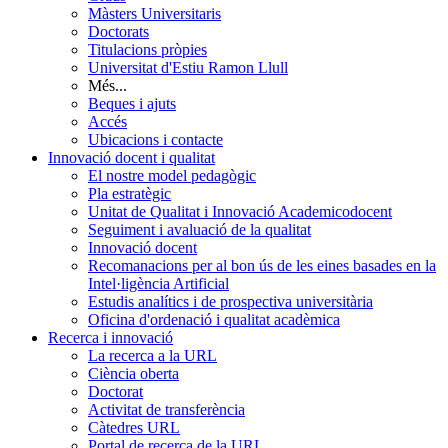
Màsters Universitaris
Doctorats
Titulacions pròpies
Universitat d'Estiu Ramon Llull
Més...
Beques i ajuts
Accés
Ubicacions i contacte
Innovació docent i qualitat
El nostre model pedagògic
Pla estratègic
Unitat de Qualitat i Innovació Academicodocent
Seguiment i avaluació de la qualitat
Innovació docent
Recomanacions per al bon ús de les eines basades en la
Intel·ligència Artificial
Estudis analítics i de prospectiva universitària
Oficina d'ordenació i qualitat acadèmica
Recerca i innovació
La recerca a la URL
Ciència oberta
Doctorat
Activitat de transferència
Càtedres URL
Portal de recerca de la URL