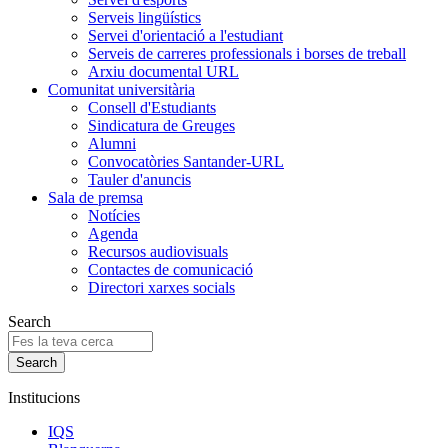
Serveis lingüístics
Servei d'orientació a l'estudiant
Serveis de carreres professionals i borses de treball
Arxiu documental URL
Comunitat universitària
Consell d'Estudiants
Sindicatura de Greuges
Alumni
Convocatòries Santander-URL
Tauler d'anuncis
Sala de premsa
Notícies
Agenda
Recursos audiovisuals
Contactes de comunicació
Directori xarxes socials
Search
Institucions
IQS