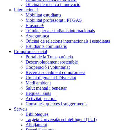
Oficina de recerca i innovació
Internacional
Mobilitat estudiants
Mobilitat professorat i PTGAS
Erasmus+
Tràmits per a estudiants internacionals
Assegurança
Oficina de relacions internacionals i estudiants
Estudiants comunitaris
Compromís social
Portal de la Transparència
Desenvolupament sostenible
Cooperació i voluntariat
Recerca socialment compromesa
Unitat d'Igualtat i Diversitat
Medi ambient
Salut mental i benestar
Beques i ajuts
Activitat pastoral
Consultes, queixes i suggeriments
Serveis
Biblioteques
Targeta Universitària Intel·ligent (TUI)
Allotjament
Servei d'esports