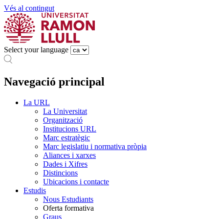
Vés al contingut
Select your language
Navegació principal
La URL
La Universitat
Organització
Institucions URL
Marc estratègic
Marc legislatiu i normativa pròpia
Aliances i xarxes
Dades i Xifres
Distincions
Ubicacions i contacte
Estudis
Nous Estudiants
Oferta formativa
Graus