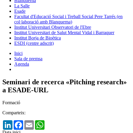
Blanquerna
La Salle
Esade
Facultat d'Educació Social i Treball Social Pere Tarrés (en
col·laboració amb Blanquerna)
Institut Universitari Observatori de l'Ebre
Institut Universitari de Salut Mental Vidal i Barraquer
Institut Borja de Bioètica
ESDI (centre adscrit)
Inici
Sala de premsa
Agenda
Seminari de recerca «Pitching research»
a ESADE-URL
Formació
Comparteix:
LinkedIn
Facebook
Email
WhatsApp
Data inici