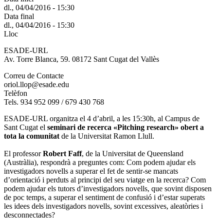
dl., 04/04/2016 - 15:30
Data final
dl., 04/04/2016 - 15:30
Lloc
ESADE-URL
Av. Torre Blanca, 59. 08172 Sant Cugat del Vallès
Correu de Contacte
oriol.llop@esade.edu
Telèfon
Tels. 934 952 099 / 679 430 768
ESADE-URL organitza el 4 d’abril, a les 15:30h, al Campus de
Sant Cugat el
seminari de recerca «Pitching research» obert a
tota la comunitat
de la Universitat Ramon Llull.
El professor
Robert Faff
, de la Universitat de Queensland
(Austràlia), respondrà a preguntes com: Com podem ajudar els
investigadors novells a superar el fet de sentir-se mancats
d’orientació i perduts al principi del seu viatge en la recerca? Com
podem ajudar els tutors d’investigadors novells, que sovint disposen
de poc temps, a superar el sentiment de confusió i d’estar superats
les idees dels investigadors novells, sovint excessives, aleatòries i
desconnectades?