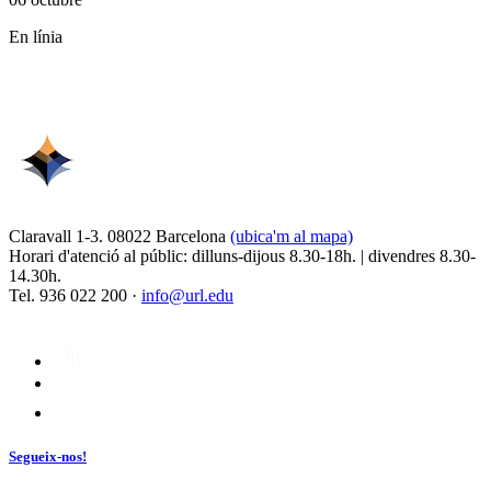
En línia
Claravall 1-3. 08022 Barcelona
(ubica'm al mapa)
Horari d'atenció al públic: dilluns-dijous 8.30-18h. | divendres 8.30-
14.30h.
Tel. 936 022 200 ·
info@url.edu
Segueix-nos!