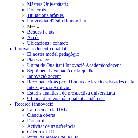
Màsters Universitaris
Doctorats
Titulacions pròpies
Universitat d'Estiu Ramon Llull
Més...
Beques i ajuts
Accés
Ubicacions i contacte
Innovació docent i qualitat
El nostre model pedagògic
Pla estratègic
Unitat de Qualitat i Innovació Academicodocent
Seguiment i avaluació de la qualitat
Innovació docent
Recomanacions per al bon ús de les eines basades en la
Intel·ligència Artificial
Estudis analítics i de prospectiva universitària
Oficina d'ordenació i qualitat acadèmica
Recerca i innovació
La recerca a la URL
Ciència oberta
Doctorat
Activitat de transferència
Càtedres URL
Portal de recerca de la URL