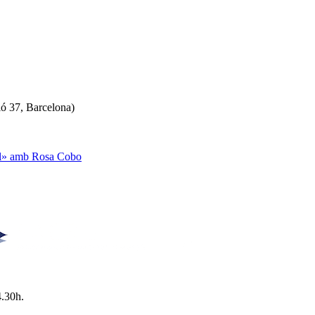
ló 37, Barcelona)
ual» amb Rosa Cobo
4.30h.