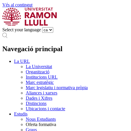
Vés al contingut
Select your language
Navegació principal
La URL
La Universitat
Organització
Institucions URL
Marc estratègic
Marc legislatiu i normativa pròpia
Aliances i xarxes
Dades i Xifres
Distincions
Ubicacions i contacte
Estudis
Nous Estudiants
Oferta formativa
Graus