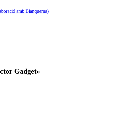
·laboració amb Blanquerna)
ector Gadget»