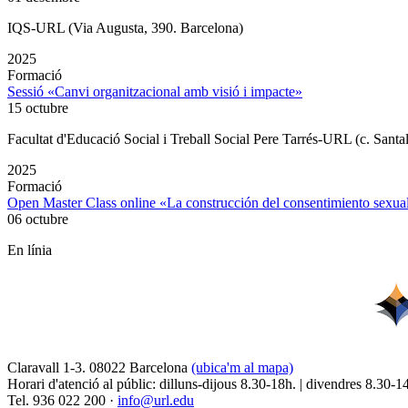
IQS-URL (Via Augusta, 390. Barcelona)
2025
Formació
Sessió «Canvi organitzacional amb visió i impacte»
15 octubre
Facultat d'Educació Social i Treball Social Pere Tarrés-URL (c. Santa
2025
Formació
Open Master Class online «La construcción del consentimiento sex
06 octubre
En línia
Claravall 1-3. 08022 Barcelona
(ubica'm al mapa)
Horari d'atenció al públic: dilluns-dijous 8.30-18h. | divendres 8.30-1
Tel. 936 022 200 ·
info@url.edu