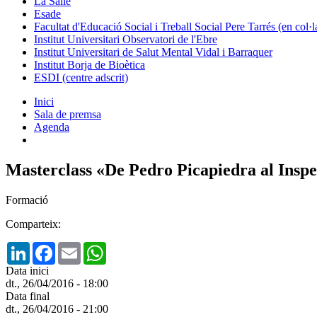
La Salle
Esade
Facultat d'Educació Social i Treball Social Pere Tarrés (en col
Institut Universitari Observatori de l'Ebre
Institut Universitari de Salut Mental Vidal i Barraquer
Institut Borja de Bioètica
ESDI (centre adscrit)
Inici
Sala de premsa
Agenda
Masterclass «De Pedro Picapiedra al Insp
Formació
Comparteix:
LinkedIn
Facebook
Email
WhatsApp
Data inici
dt., 26/04/2016 - 18:00
Data final
dt., 26/04/2016 - 21:00