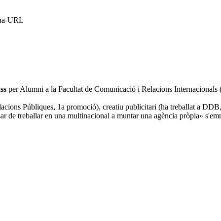
erna-URL
ss
per Alumni a la Facultat de Comunicació i Relacions Internaciona
elacions Públiques, 1a promoció), creatiu publicitari (ha treballat a DD
r de treballar en una multinacional a muntar una agència pròpia» s'emma