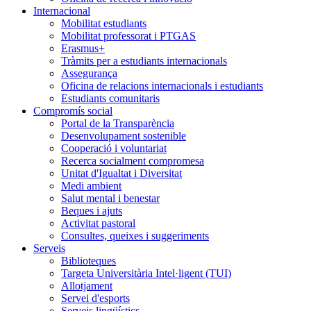
Internacional
Mobilitat estudiants
Mobilitat professorat i PTGAS
Erasmus+
Tràmits per a estudiants internacionals
Assegurança
Oficina de relacions internacionals i estudiants
Estudiants comunitaris
Compromís social
Portal de la Transparència
Desenvolupament sostenible
Cooperació i voluntariat
Recerca socialment compromesa
Unitat d'Igualtat i Diversitat
Medi ambient
Salut mental i benestar
Beques i ajuts
Activitat pastoral
Consultes, queixes i suggeriments
Serveis
Biblioteques
Targeta Universitària Intel·ligent (TUI)
Allotjament
Servei d'esports
Serveis lingüístics