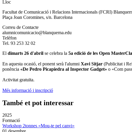
Lloc
Facultat de Comunicació i Relacions Internacionals (FCRI) Blanqu
Plaça Joan Coromines, s/n. Barcelona
Correu de Contacte
alumnicomunicacio@blanquerna.edu
Telèfon
Tel. 93 253 32 02
El
dimarts 26 d'abril
se celebra la
5a edició de les Open MasterCla
En aquesta ocasió, el ponent serà l'alumni
Xavi Sitjar
(Publicitat i R
ponència
«De Pedro Picapiedra al Inspector Gadget»
o «Com passa
Activitat gratuïta.
Més informació i inscripció
També et pot interessar
2025
Formació
Workshop 2tonnes «Mou-te pel canvi»
01 desembre