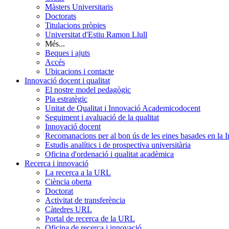
Màsters Universitaris
Doctorats
Titulacions pròpies
Universitat d'Estiu Ramon Llull
Més...
Beques i ajuts
Accés
Ubicacions i contacte
Innovació docent i qualitat
El nostre model pedagògic
Pla estratègic
Unitat de Qualitat i Innovació Academicodocent
Seguiment i avaluació de la qualitat
Innovació docent
Recomanacions per al bon ús de les eines basades en la Int
Estudis analítics i de prospectiva universitària
Oficina d'ordenació i qualitat acadèmica
Recerca i innovació
La recerca a la URL
Ciència oberta
Doctorat
Activitat de transferència
Càtedres URL
Portal de recerca de la URL
Oficina de recerca i innovació